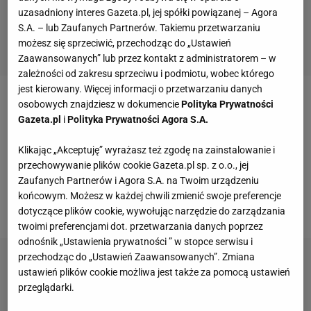
uzasadniony interes Gazeta.pl, jej spółki powiązanej – Agora
S.A. – lub Zaufanych Partnerów. Takiemu przetwarzaniu
możesz się sprzeciwić, przechodząc do „Ustawień
Zaawansowanych” lub przez kontakt z administratorem – w
zależności od zakresu sprzeciwu i podmiotu, wobec którego
jest kierowany. Więcej informacji o przetwarzaniu danych
osobowych znajdziesz w dokumencie
Polityka Prywatności
Styl prowansalski to absolutny klasyk. Łączy w sobie
Gazeta.pl
i
Polityka Prywatności Agora S.A.
ponadczasowe rozwiązania, które zawsze
doskonale się sprawdzają zarówno w domu, jak i w
Klikając „Akceptuję” wyrażasz też zgodę na zainstalowanie i
przechowywanie plików cookie Gazeta.pl sp. z o.o., jej
mieszkaniu. Naturalne materiały, przeróżne
Zaufanych Partnerów i Agora S.A. na Twoim urządzeniu
struktury i stonowane odcienie pomogą stworzyć
końcowym. Możesz w każdej chwili zmienić swoje preferencje
nam prawdziwą oazę.
dotyczące plików cookie, wywołując narzędzie do zarządzania
twoimi preferencjami dot. przetwarzania danych poprzez
odnośnik „Ustawienia prywatności ” w stopce serwisu i
przechodząc do „Ustawień Zaawansowanych”. Zmiana
ustawień plików cookie możliwa jest także za pomocą ustawień
przeglądarki.