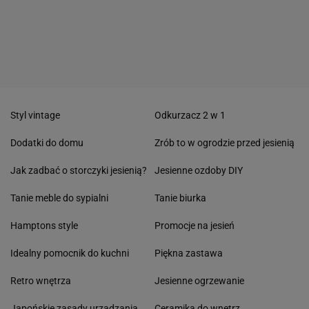
Styl vintage
Odkurzacz 2 w 1
Dodatki do domu
Zrób to w ogrodzie przed jesienią
Jak zadbać o storczyki jesienią?
Jesienne ozdoby DIY
Tanie meble do sypialni
Tanie biurka
Hamptons style
Promocje na jesień
Idealny pomocnik do kuchni
Piękna zastawa
Retro wnętrza
Jesienne ogrzewanie
Japońskie zasady urządzania
Ceramika do wnętrz