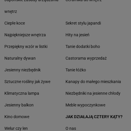
wnętrz
Ciepłe koce
Sekret stylu japandi
Najpiękniejsze wnętrza
Hity na jesień
Przepiękny wzór w listki
Tanie dodatki boho
Naturalny dywan
Castorama wyprzedaż
Jesienny niezbędnik
Tanie łóżko
Sztuczne rośliny jak żywe
Kanapy do małego mieszkania
Klimatyczna lampa
Niezbędniki na jesienne chłody
Jesienny balkon
Meble wypoczynkowe
Kino domowe
JAK DZIAŁAJĄ CZTERY KĄTY?
Welur czy len
O nas