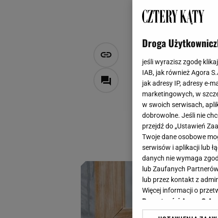
Droga Użytkownicz
Co wybrać z
jeśli wyrazisz zgodę klika
ale nowocze
IAB, jak również Agora S
jak adresy IP, adresy e-m
marketingowych, w szcze
Izabela Weśniuk
w swoich serwisach, aplik
26 listopada 2024, 14:00
dobrowolne. Jeśli nie ch
przejdź do „Ustawień Z
W łazience zazwycz
Twoje dane osobowe mogą
inne rozwiązanie. 
serwisów i aplikacji lub
danych nie wymaga zgody 
lub Zaufanych Partnerów
lub przez kontakt z admi
Więcej informacji o prz
Prywatności Agora S.A.