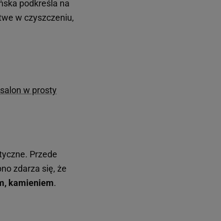
ńska podkreśla na
atwe w czyszczeniu,
salon w prosty
atyczne. Przede
o zdarza się, że
em, kamieniem
.