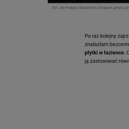
(fot. July Prokopiv, Shutterstock, Instagram @marta_pr
Po raz kolejny zajr
znalazłam bezcenn
płytki w łazience.
O
ją zastosować równ