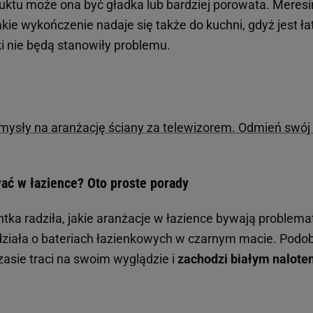
uktu może ona być gładka lub bardziej porowata. Meresi
akie wykończenie nadaje się także do kuchni, gdyż jest ł
ki nie będą stanowiły problemu.
mysły na aranżację ściany za telewizorem. Odmień swój 
ać w łazience? Oto proste porady
ntka radziła, jakie aranżacje w łazience bywają problem
iała o bateriach łazienkowych w czarnym macie. Podobn
zasie traci na swoim wyglądzie i
zachodzi białym nalot