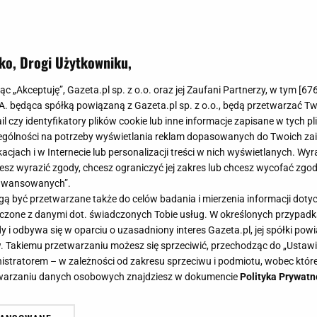
ko, Drogi Użytkowniku,
amiast płytek w łazience? Ten paten
jąc „Akceptuję”, Gazeta.pl sp. z o.o. oraz jej Zaufani Partnerzy, w tym [
67
sny. Podbije trendy w 2025 roku
.A. będąca spółką powiązaną z Gazeta.pl sp. z o.o., będą przetwarzać T
ail czy identyfikatory plików cookie lub inne informacje zapisane w tych p
gólności na potrzeby wyświetlania reklam dopasowanych do Twoich zain
acjach i w Internecie lub personalizacji treści w nich wyświetlanych. Wyr
cesz wyrazić zgody, chcesz ograniczyć jej zakres lub chcesz wycofać zgo
aawansowanych”.
aj decydujemy się na płytki. Jednak ostatnio coraz popu
 być przetwarzane także do celów badania i mierzenia informacji dot
Poleca je nawet projektantka wnętrz. Jest tanie i wyglą
 łączone z danymi dot. świadczonych Tobie usług. W określonych przypad
i odbywa się w oparciu o uzasadniony interes Gazeta.pl, jej spółki powi
. Takiemu przetwarzaniu możesz się sprzeciwić, przechodząc do „Ust
nistratorem – w zależności od zakresu sprzeciwu i podmiotu, wobec które
etwarzaniu danych osobowych znajdziesz w dokumencie
Polityka Prywatn