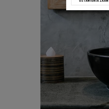
USTAWIENIA ZAA
Klikając „Akceptuję” wyra
Zaufanych Partnerów i A
dotyczące plików cookie,
odnośnik „Ustawienia pr
plików cookie możliwa je
My, nasi Zaufani Partne
Użycie dokładnych danych
Przechowywanie informacji
badnie odbiorców i uleps