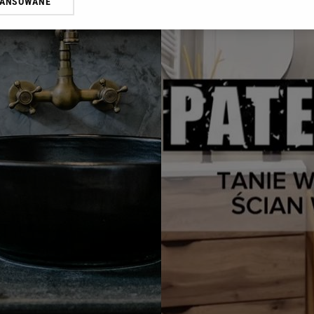
WANSOWANE
żasz też zgodę na zainstalowanie i przechowywanie plików cookie Gazeta.p
gora S.A. na Twoim urządzeniu końcowym. Możesz w każdej chwili zmien
 wywołując narzędzie do zarządzania twoimi preferencjami dot. przetw
ywatności ” w stopce serwisu i przechodząc do „Ustawień Zaawansowan
st także za pomocą ustawień przeglądarki.
rzy i Agora S.A. możemy przetwarzać dane osobowe w następujących cel
 geolokalizacyjnych. Aktywne skanowanie charakterystyki urządzenia do
 na urządzeniu lub dostęp do nich. Spersonalizowane reklamy i treści, p
zanie usług.
Lista Zaufanych Partnerów