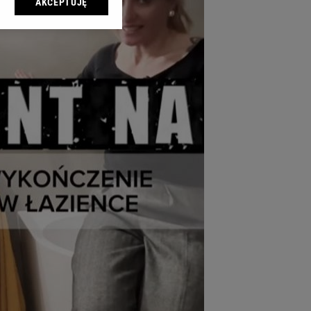
AKCEPTUJĘ
l sp. z o.o., jej
ić swoje preferencje
arzania danych poprzez
ych”. Zmiana ustawień
ach:
 celów identyfikacji.
omiar reklam i treści,