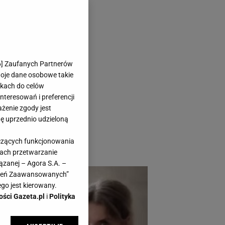
t jest tani,
6
] Zaufanych Partnerów
woje dane osobowe takie
likach do celów
teresowań i preferencji
ażenie zgody jest
dę uprzednio udzieloną
larniejsze staje się
yczących funkcjonowania
da obłędnie.
kach przetwarzanie
ązanej – Agora S.A. –
awień Zaawansowanych”
go jest kierowany.
ości Gazeta.pl
i
Polityka