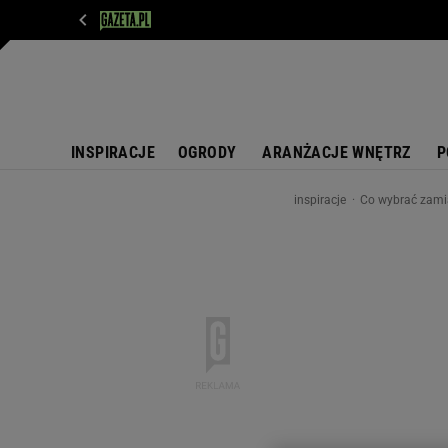
WIADOMOŚCI
NEXT
SPORT
PLOTEK
D
INSPIRACJE
OGRODY
ARANŻACJE WNĘTRZ
P
inspiracje
Co wybrać zamias