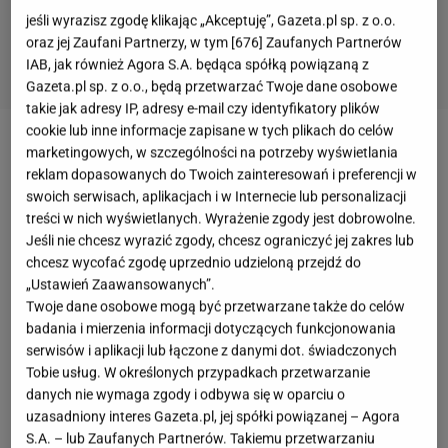
jeśli wyrazisz zgodę klikając „Akceptuję”, Gazeta.pl sp. z o.o.
oraz jej Zaufani Partnerzy, w tym [
676
] Zaufanych Partnerów
IAB, jak również Agora S.A. będąca spółką powiązaną z
Gazeta.pl sp. z o.o., będą przetwarzać Twoje dane osobowe
takie jak adresy IP, adresy e-mail czy identyfikatory plików
cookie lub inne informacje zapisane w tych plikach do celów
Najpiękniejsze pościele dostępne w Sinsay!
marketingowych, w szczególności na potrzeby wyświetlania
reklam dopasowanych do Twoich zainteresowań i preferencji w
Piękne, mięciutkie i w dobrych cenach
swoich serwisach, aplikacjach i w Internecie lub personalizacji
treści w nich wyświetlanych. Wyrażenie zgody jest dobrowolne.
Miękka i przyjemna w dotyku pościel to podstawa
Jeśli nie chcesz wyrazić zgody, chcesz ograniczyć jej zakres lub
chcesz wycofać zgodę uprzednio udzieloną przejdź do
dobrego wypoczynku. Kiedy dodatkowo jest ona
„Ustawień Zaawansowanych”.
także estetyczna i posiada na sobie ciekawy nadruk,
Twoje dane osobowe mogą być przetwarzane także do celów
może także stanowić element dekoracyjny całej
badania i mierzenia informacji dotyczących funkcjonowania
serwisów i aplikacji lub łączone z danymi dot. świadczonych
naszej sypialni. Gdzie kupić stylową i niedrogą
Tobie usług. W określonych przypadkach przetwarzanie
pościel? Wiele propozycji znaleźć można na stronie
danych nie wymaga zgody i odbywa się w oparciu o
sklepu Sinsay w zakładce "Dom".
uzasadniony interes Gazeta.pl, jej spółki powiązanej – Agora
S.A. – lub Zaufanych Partnerów. Takiemu przetwarzaniu