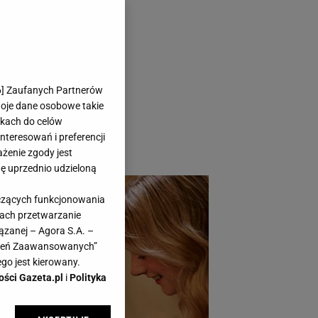
jny? Te i
6
] Zaufanych Partnerów
woje dane osobowe takie
likach do celów
teresowań i preferencji
ażenie zgody jest
dę uprzednio udzieloną
yczących funkcjonowania
kach przetwarzanie
ązanej – Agora S.A. –
awień Zaawansowanych”
go jest kierowany.
ości Gazeta.pl
i
Polityka