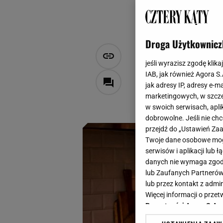
Droga Użytkownicz
Interaktywn
jeśli wyrazisz zgodę klika
inne zabawk
IAB, jak również Agora S
jak adresy IP, adresy e-m
marketingowych, w szcze
Natalia Szyperek
w swoich serwisach, aplik
27 listopada 2024, 19:20
dobrowolne. Jeśli nie ch
przejdź do „Ustawień Z
Twoje dane osobowe mogą
serwisów i aplikacji lub
danych nie wymaga zgody 
lub Zaufanych Partnerów
lub przez kontakt z admi
Więcej informacji o prz
Prywatności Agora S.A.