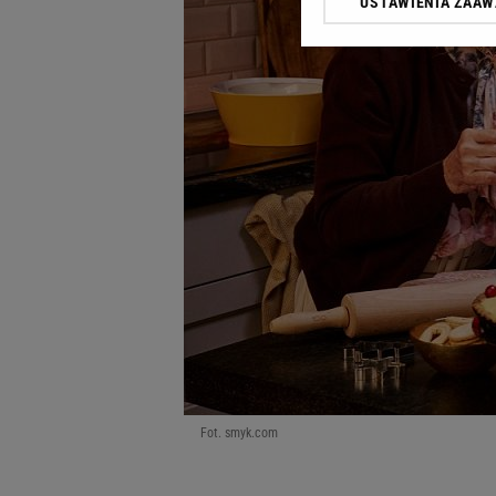
USTAWIENIA ZAA
Klikając „Akceptuję” wyra
Zaufanych Partnerów i A
dotyczące plików cookie,
odnośnik „Ustawienia pr
plików cookie możliwa je
My, nasi Zaufani Partne
Użycie dokładnych danych
Przechowywanie informacji
badnie odbiorców i uleps
Fot. smyk.com