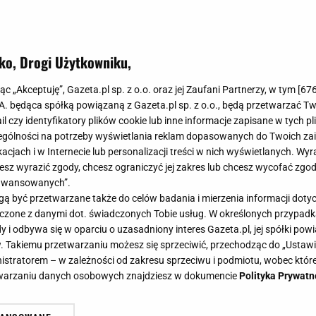
ko, Drogi Użytkowniku,
y jednorożec czy robot multifunkcy
jąc „Akceptuję”, Gazeta.pl sp. z o.o. oraz jej Zaufani Partnerzy, w tym [
67
i muszą znaleźć się pod choinką!
.A. będąca spółką powiązaną z Gazeta.pl sp. z o.o., będą przetwarzać T
ail czy identyfikatory plików cookie lub inne informacje zapisane w tych p
gólności na potrzeby wyświetlania reklam dopasowanych do Twoich zain
acjach i w Internecie lub personalizacji treści w nich wyświetlanych. Wyr
cesz wyrazić zgody, chcesz ograniczyć jej zakres lub chcesz wycofać zgo
aawansowanych”.
 być przetwarzane także do celów badania i mierzenia informacji dot
 łączone z danymi dot. świadczonych Tobie usług. W określonych przypad
i odbywa się w oparciu o uzasadniony interes Gazeta.pl, jej spółki powi
. Takiemu przetwarzaniu możesz się sprzeciwić, przechodząc do „Ust
nistratorem – w zależności od zakresu sprzeciwu i podmiotu, wobec które
etwarzaniu danych osobowych znajdziesz w dokumencie
Polityka Prywatn