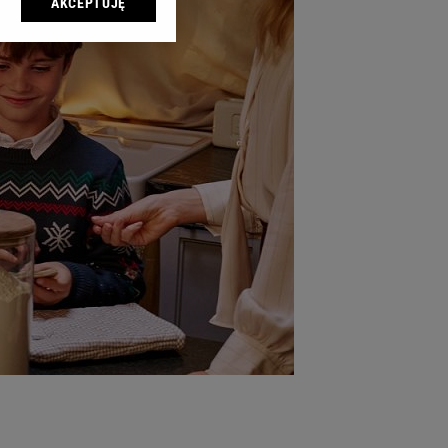
AKCEPTUJĘ
l sp. z o.o., jej
ić swoje preferencje
arzania danych poprzez
ych”. Zmiana ustawień
ach:
 celów identyfikacji.
omiar reklam i treści,