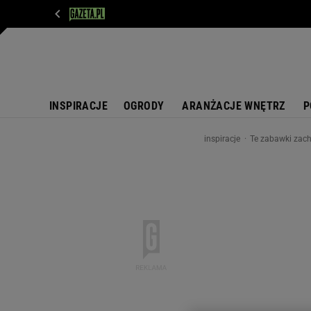
WIADOMOŚCI
NEXT
SPORT
PLOTEK
D
INSPIRACJE
OGRODY
ARANŻACJE WNĘTRZ
P
inspiracje
Te zabawki zach