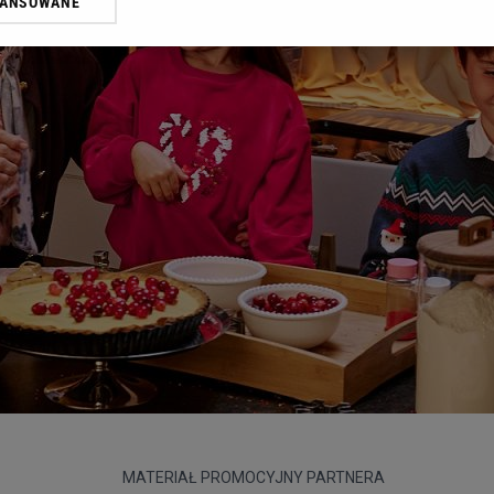
WANSOWANE
żasz też zgodę na zainstalowanie i przechowywanie plików cookie Gazeta.p
gora S.A. na Twoim urządzeniu końcowym. Możesz w każdej chwili zmien
 wywołując narzędzie do zarządzania twoimi preferencjami dot. przetw
ywatności ” w stopce serwisu i przechodząc do „Ustawień Zaawansowan
st także za pomocą ustawień przeglądarki.
rzy i Agora S.A. możemy przetwarzać dane osobowe w następujących cel
 geolokalizacyjnych. Aktywne skanowanie charakterystyki urządzenia do
 na urządzeniu lub dostęp do nich. Spersonalizowane reklamy i treści, p
zanie usług.
Lista Zaufanych Partnerów