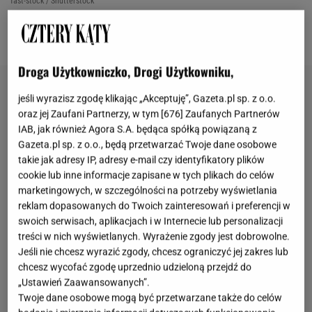
fast-stock / Shutterstock
OTWÓRZ GALERIĘ
(3)
Droga Użytkowniczko, Drogi Użytkowniku,
jeśli wyrazisz zgodę klikając „Akceptuję”, Gazeta.pl sp. z o.o.
oraz jej Zaufani Partnerzy, w tym [
676
] Zaufanych Partnerów
IAB, jak również Agora S.A. będąca spółką powiązaną z
Gazeta.pl sp. z o.o., będą przetwarzać Twoje dane osobowe
takie jak adresy IP, adresy e-mail czy identyfikatory plików
cookie lub inne informacje zapisane w tych plikach do celów
marketingowych, w szczególności na potrzeby wyświetlania
reklam dopasowanych do Twoich zainteresowań i preferencji w
swoich serwisach, aplikacjach i w Internecie lub personalizacji
treści w nich wyświetlanych. Wyrażenie zgody jest dobrowolne.
Jeśli nie chcesz wyrazić zgody, chcesz ograniczyć jej zakres lub
chcesz wycofać zgodę uprzednio udzieloną przejdź do
„Ustawień Zaawansowanych”.
Twoje dane osobowe mogą być przetwarzane także do celów