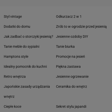
Styl vintage
Odkurzacz 2 w 1
Dodatki do domu
Zrób to w ogrodzie przed jesienią
Jak zadbać o storczyki jesienią?
Jesienne ozdoby DIY
Tanie meble do sypialni
Tanie biurka
Hamptons style
Promocje na jesień
Idealny pomocnik do kuchni
Piękna zastawa
Retro wnętrza
Jesienne ogrzewanie
Japońskie zasady urządzania
Ceramika do wnętrz
wnętrz
Ciepłe koce
Sekret stylu japandi