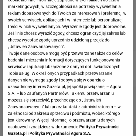
marketingowych, w szczególności na potrzeby wyświetlania
reklam dopasowanych do Twoich zainteresowań i preferencji w
swoich serwisach, aplikacjach i w Internecie lub personalizacji
treści w nich wyświetlanych. Wyrażenie zgody jest dobrowolne.
Jeśli nie chcesz wyrazić zgody, chcesz ograniczyć jej zakres lub
chcesz wycofać zgodę uprzednio udzieloną przejdź do
„Ustawień Zaawansowanych”.
Twoje dane osobowe mogą być przetwarzane także do celów
badania i mierzenia informacji dotyczących funkcjonowania
Czym różni się kuchnia w kształcie litery C od
serwisów i aplikacji lub łączone z danymi dot. świadczonych
kuchni w kształcie litery U?
Tobie usług. W określonych przypadkach przetwarzanie
danych nie wymaga zgody i odbywa się w oparciu o
uzasadniony interes Gazeta.pl, jej spółki powiązanej – Agora
S.A. – lub Zaufanych Partnerów. Takiemu przetwarzaniu
możesz się sprzeciwić, przechodząc do „Ustawień
Zaawansowanych” lub przez kontakt z administratorem – w
zależności od zakresu sprzeciwu i podmiotu, wobec którego
jest kierowany. Więcej informacji o przetwarzaniu danych
osobowych znajdziesz w dokumencie
Polityka Prywatności
Gazeta.pl
i
Polityka Prywatności Agora S.A.