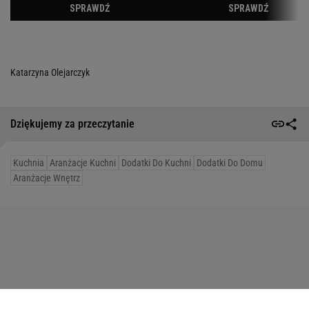
Katarzyna Olejarczyk
Dziękujemy za przeczytanie
Kuchnia
Aranżacje Kuchni
Dodatki Do Kuchni
Dodatki Do Domu
Aranżacje Wnętrz