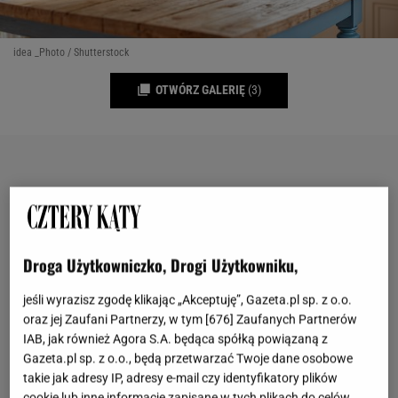
idea _Photo / Shutterstock
OTWÓRZ GALERIĘ
(3)
Droga Użytkowniczko, Drogi Użytkowniku,
jeśli wyrazisz zgodę klikając „Akceptuję”, Gazeta.pl sp. z o.o.
oraz jej Zaufani Partnerzy, w tym [
676
] Zaufanych Partnerów
IAB, jak również Agora S.A. będąca spółką powiązaną z
Gazeta.pl sp. z o.o., będą przetwarzać Twoje dane osobowe
takie jak adresy IP, adresy e-mail czy identyfikatory plików
cookie lub inne informacje zapisane w tych plikach do celów