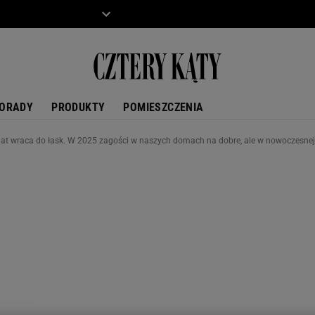
ZIECKO
MOTO
ORADY
PRODUKTY
POMIESZCZENIA
u lat wraca do łask. W 2025 zagości w naszych domach na dobre, ale w nowoczesnej