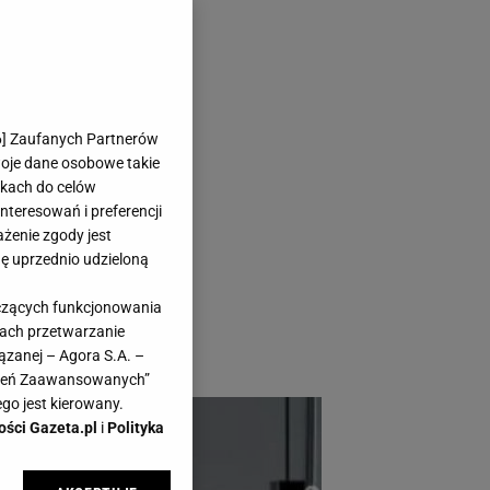
ości w
6
] Zaufanych Partnerów
odsłonie
woje dane osobowe takie
likach do celów
teresowań i preferencji
ażenie zgody jest
dę uprzednio udzieloną
kiedyś powraca
yczących funkcjonowania
tego najlepszym
kach przetwarzanie
ązanej – Agora S.A. –
awień Zaawansowanych”
go jest kierowany.
ości Gazeta.pl
i
Polityka