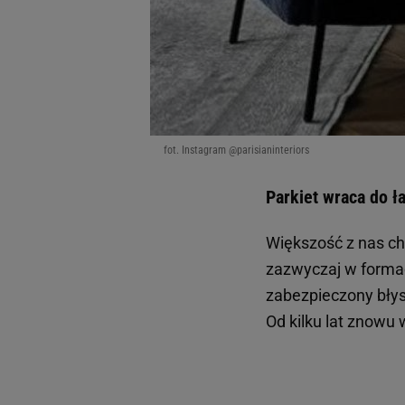
fot. Instagram @parisianinteriors
Parkiet wraca do ł
Większość z nas ch
zazwyczaj w forma
zabezpieczony błys
Od kilku lat znowu