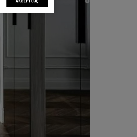
AKCEPTUJĘ
l sp. z o.o., jej
ić swoje preferencje
arzania danych poprzez
ych”. Zmiana ustawień
ach:
 celów identyfikacji.
omiar reklam i treści,