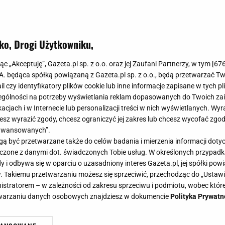
ko, Drogi Użytkowniku,
kilku lat wraca do łask. W 2025 zag
jąc „Akceptuję”, Gazeta.pl sp. z o.o. oraz jej Zaufani Partnerzy, w tym [
67
ach na dobre, ale w nowoczesnej 
.A. będąca spółką powiązaną z Gazeta.pl sp. z o.o., będą przetwarzać T
ail czy identyfikatory plików cookie lub inne informacje zapisane w tych p
gólności na potrzeby wyświetlania reklam dopasowanych do Twoich zain
acjach i w Internecie lub personalizacji treści w nich wyświetlanych. Wyr
cesz wyrazić zgody, chcesz ograniczyć jej zakres lub chcesz wycofać zgo
aawansowanych”.
zataczają koło, podobnie jak moda. To, co było modne 
 być przetwarzane także do celów badania i mierzenia informacji dot
ale czy w takiej samej formie? Nie zawsze! Parkiet jest 
 łączone z danymi dot. świadczonych Tobie usług. W określonych przypad
i odbywa się w oparciu o uzasadniony interes Gazeta.pl, jej spółki powi
. Takiemu przetwarzaniu możesz się sprzeciwić, przechodząc do „Ust
nistratorem – w zależności od zakresu sprzeciwu i podmiotu, wobec które
etwarzaniu danych osobowych znajdziesz w dokumencie
Polityka Prywatn