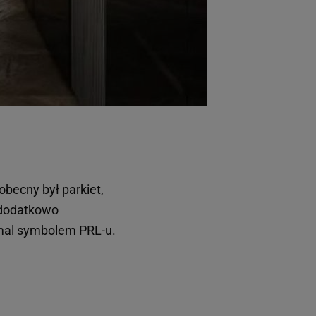
becny był parkiet,
 dodatkowo
emal symbolem PRL-u.