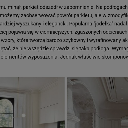
u minął, parkiet odszedł w zapomnienie. Na podłogach 
at możemy zaobserwować powrót parkietu, ale w zmodyfik
rdziej wyszukany i elegancki. Popularna "jodełka" nadal 
ciej pojawia się w ciemniejszych, zgaszonych odcieniac
wzory, które tworzą bardzo szykowny i wyrafinowany a
ętać, że nie wszędzie sprawdzi się taka podłoga. Wym
h elementów wyposażenia. Jednak właściwie skomponow