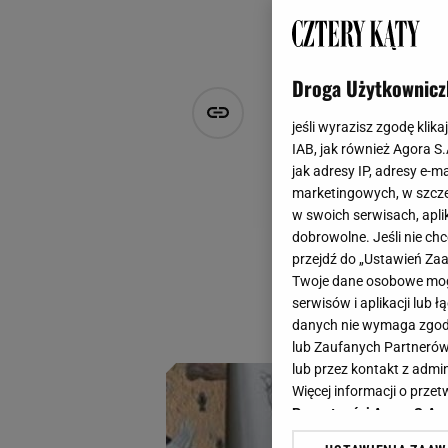
Droga Użytkownicz
Parkiet od 
jeśli wyrazisz zgodę klika
naszych dom
IAB, jak również Agora S
jak adresy IP, adresy e-m
marketingowych, w szcze
Agnieszka Hasiec
w swoich serwisach, aplik
27 stycznia 2025, 16:40
dobrowolne. Jeśli nie ch
przejdź do „Ustawień Z
Trendy w designie 
Twoje dane osobowe mogą
często po latach, 
serwisów i aplikacji lub
przykładem.
danych nie wymaga zgody 
lub Zaufanych Partnerów
lub przez kontakt z admi
Więcej informacji o prz
Prywatności Agora S.A.