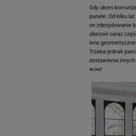
Gdy okres komunizm
panele. Od kilku l
on zdecydowanie ba
obecnie coraz częś
inne geometryczne 
Trzeba jednak pami
zestawienia innyc
wow!