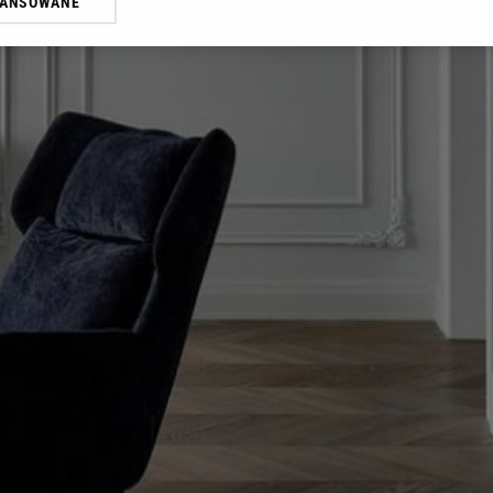
WANSOWANE
żasz też zgodę na zainstalowanie i przechowywanie plików cookie Gazeta.p
gora S.A. na Twoim urządzeniu końcowym. Możesz w każdej chwili zmien
 wywołując narzędzie do zarządzania twoimi preferencjami dot. przetw
ywatności ” w stopce serwisu i przechodząc do „Ustawień Zaawansowan
st także za pomocą ustawień przeglądarki.
rzy i Agora S.A. możemy przetwarzać dane osobowe w następujących cel
 geolokalizacyjnych. Aktywne skanowanie charakterystyki urządzenia do
 na urządzeniu lub dostęp do nich. Spersonalizowane reklamy i treści, p
zanie usług.
Lista Zaufanych Partnerów