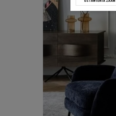
USTAWIENIA ZAA
Klikając „Akceptuję” wyra
Zaufanych Partnerów i A
dotyczące plików cookie,
odnośnik „Ustawienia pr
plików cookie możliwa je
My, nasi Zaufani Partne
Użycie dokładnych danych
Przechowywanie informacji
badnie odbiorców i uleps