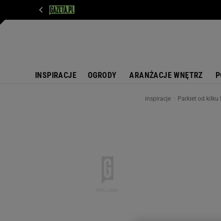
WIADOMOŚCI
NEXT
SPORT
PLOTEK
D
INSPIRACJE
OGRODY
ARANŻACJE WNĘTRZ
P
inspiracje
Parkiet od kilk