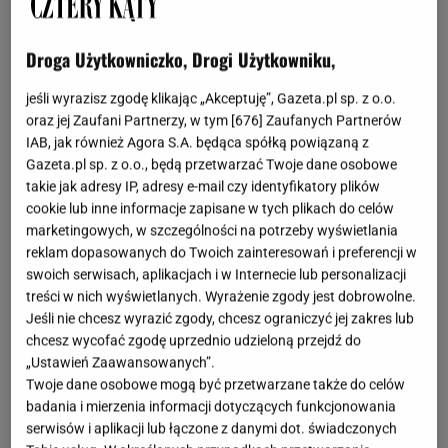
Elementy skórzane we wnętrzu
Droga Użytkowniczko, Drogi Użytkowniku,
W jaki sposób wprowadzić elementy skórzane do
jeśli wyrazisz zgodę klikając „Akceptuję”, Gazeta.pl sp. z o.o.
oraz jej Zaufani Partnerzy, w tym [
676
] Zaufanych Partnerów
wnętrza? Najprościej za pomocą mebli, takich jak
IAB, jak również Agora S.A. będąca spółką powiązaną z
sofy, krzesła czy fotele. Można także przy pomocy
Gazeta.pl sp. z o.o., będą przetwarzać Twoje dane osobowe
dodatków. Już jeden większy mebel ze skóry
takie jak adresy IP, adresy e-mail czy identyfikatory plików
cookie lub inne informacje zapisane w tych plikach do celów
odmieni charakter całej przestrzeni. Co powiesz
marketingowych, w szczególności na potrzeby wyświetlania
na metalowe krzesło z koniakowej skóry? Sprawdzi
reklam dopasowanych do Twoich zainteresowań i preferencji w
się w wielu wnętrzach, doskonale posłuży jako
swoich serwisach, aplikacjach i w Internecie lub personalizacji
mebel do jadalni. Kolejna nasza propozycja to
treści w nich wyświetlanych. Wyrażenie zgody jest dobrowolne.
Jeśli nie chcesz wyrazić zgody, chcesz ograniczyć jej zakres lub
designerski fotel. To bardzo oryginalny mebel, który
chcesz wycofać zgodę uprzednio udzieloną przejdź do
będzie prawdziwą gwiazdą z salonie. A oprócz tego
„Ustawień Zaawansowanych”.
jest bardzo wygodny i ma świetną jakość. Skórzane
Twoje dane osobowe mogą być przetwarzane także do celów
badania i mierzenia informacji dotyczących funkcjonowania
meble posłużą ci na lata. Sprawdź więcej mebli ze
serwisów i aplikacji lub łączone z danymi dot. świadczonych
skóry i dodaj swojej przestrzeni wyjątkowego