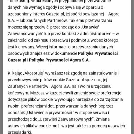
Tobie usług. W określonych przypadkach przetwarzanie
charakteru!
danych nie wymaga zgody i odbywa się w oparciu o
uzasadniony interes Gazeta.pl, jej spółki powiązanej – Agora
S.A. – lub Zaufanych Partnerów. Takiemu przetwarzaniu
możesz się sprzeciwić, przechodząc do „Ustawień
Zaawansowanych” lub przez kontakt z administratorem – w
zależności od zakresu sprzeciwu i podmiotu, wobec którego
jest kierowany. Więcej informacji o przetwarzaniu danych
osobowych znajdziesz w dokumencie
Polityka Prywatności
Gazeta.pl
i
Polityka Prywatności Agora S.A.
Klikając „Akceptuję” wyrażasz też zgodę na zainstalowanie i
przechowywanie plików cookie Gazeta.pl sp. z o.o., jej
Zaufanych Partnerów i Agora S.A. na Twoim urządzeniu
końcowym. Możesz w każdej chwili zmienić swoje preferencje
dotyczące plików cookie, wywołując narzędzie do zarządzania
twoimi preferencjami dot. przetwarzania danych poprzez
odnośnik „Ustawienia prywatności ” w stopce serwisu i
przechodząc do „Ustawień Zaawansowanych”. Zmiana
ustawień plików cookie możliwa jest także za pomocą ustawień
przeglądarki.