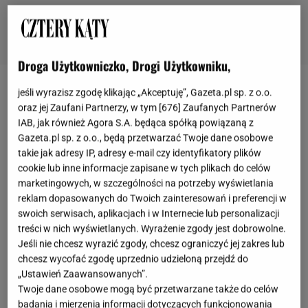
Droga Użytkowniczko, Drogi Użytkowniku,
jeśli wyrazisz zgodę klikając „Akceptuję”, Gazeta.pl sp. z o.o.
Porcelanowe filiżanki na prezent
oraz jej Zaufani Partnerzy, w tym [
676
] Zaufanych Partnerów
IAB, jak również Agora S.A. będąca spółką powiązaną z
Piękne filiżanki wykonane z porcelany zachwycą
Gazeta.pl sp. z o.o., będą przetwarzać Twoje dane osobowe
każdą obdarowaną kobietę. Zbliżające się święto to
takie jak adresy IP, adresy e-mail czy identyfikatory plików
cookie lub inne informacje zapisane w tych plikach do celów
doskonała okazja, aby sprawić radość wyjątkowym
marketingowych, w szczególności na potrzeby wyświetlania
osobom wokół siebie. Elegancko zapakowany
reklam dopasowanych do Twoich zainteresowań i preferencji w
zestaw filiżanek będzie znakomitym pomysłem. W
swoich serwisach, aplikacjach i w Internecie lub personalizacji
treści w nich wyświetlanych. Wyrażenie zgody jest dobrowolne.
sklepie Villa Italia znajdziesz duży wybór
Jeśli nie chcesz wyrazić zgody, chcesz ograniczyć jej zakres lub
porcelanowych naczyń. Nas zachwyciły modele
chcesz wycofać zgodę uprzednio udzieloną przejdź do
zdobione kwiatami. Florystyczne motywy są
„Ustawień Zaawansowanych”.
wyjątkowo urocze, sprawią, że na stole
Twoje dane osobowe mogą być przetwarzane także do celów
badania i mierzenia informacji dotyczących funkcjonowania