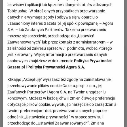
momentalnie zapanuje wiosna. Porcelanowe
serwisów i aplikacji lub łączone z danymi dot. świadczonych
filiżanki to prezent na lata. Nawet po upływie wielu
Tobie usług. W określonych przypadkach przetwarzanie
lat naczynia będą fantastycznie się prezentować,
danych nie wymaga zgody i odbywa się w oparciu o
uzasadniony interes Gazeta.pl, jej spółki powiązanej – Agora
każdego dnia umilając przerwy na kawę czy
S.A. – lub Zaufanych Partnerów. Takiemu przetwarzaniu
herbatę.
możesz się sprzeciwić, przechodząc do „Ustawień
Zaawansowanych” lub przez kontakt z administratorem – w
zależności od zakresu sprzeciwu i podmiotu, wobec którego
jest kierowany. Więcej informacji o przetwarzaniu danych
osobowych znajdziesz w dokumencie
Polityka Prywatności
Gazeta.pl
i
Polityka Prywatności Agora S.A.
Klikając „Akceptuję” wyrażasz też zgodę na zainstalowanie i
przechowywanie plików cookie Gazeta.pl sp. z o.o., jej
Zaufanych Partnerów i Agora S.A. na Twoim urządzeniu
końcowym. Możesz w każdej chwili zmienić swoje preferencje
dotyczące plików cookie, wywołując narzędzie do zarządzania
twoimi preferencjami dot. przetwarzania danych poprzez
odnośnik „Ustawienia prywatności ” w stopce serwisu i
przechodząc do „Ustawień Zaawansowanych”. Zmiana