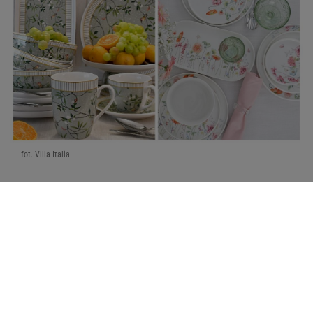
fot. Villa Italia
Serwisy kawowe z porcelany
Szykowny serwis kawowy przyda się w każdym
domu. Komplet eleganckich naczyń z porcelany
wręczysz żonie, mamie, babci, cioci czy przyjaciółce.
Dlaczego akurat naczynia z porcelany będą
trafionym wyborem? Ten materiał to synonim klasy i