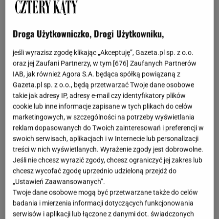
Nawadniacze i maty do roślin z Sinsay
Droga Użytkowniczko, Drogi Użytkowniku,
W Sinsay czeka już na nas oferta ogrodowa, a w niej
jeśli wyrazisz zgodę klikając „Akceptuję”, Gazeta.pl sp. z o.o.
wiele przydatnych akcesoriów ułatwiających pracę
oraz jej Zaufani Partnerzy, w tym [
676
] Zaufanych Partnerów
na zewnątrz w rewelacyjnych cenach. Na co warto
IAB, jak również Agora S.A. będąca spółką powiązaną z
Gazeta.pl sp. z o.o., będą przetwarzać Twoje dane osobowe
zwrócić uwagę? Nawadniacze do roślin to hit! Nie
takie jak adresy IP, adresy e-mail czy identyfikatory plików
musisz już pamiętać o regularnym podlewaniu,
cookie lub inne informacje zapisane w tych plikach do celów
nawadniacz ci w tym pomoże. Nas zachwyciły
marketingowych, w szczególności na potrzeby wyświetlania
reklam dopasowanych do Twoich zainteresowań i preferencji w
urocze modele w kształcie ptaszków. Wiosna to
swoich serwisach, aplikacjach i w Internecie lub personalizacji
czas przesadzania. Maty służące do tego z Sinsay
treści w nich wyświetlanych. Wyrażenie zgody jest dobrowolne.
kosztują grosze, a pomogą przeprowadzić proces
Jeśli nie chcesz wyrazić zgody, chcesz ograniczyć jej zakres lub
chcesz wycofać zgodę uprzednio udzieloną przejdź do
zachowując porządek. Sprawdź pozostałe świetne
„Ustawień Zaawansowanych”.
gadżety z Sinsay i przygotuj się na nowy sezon w
Twoje dane osobowe mogą być przetwarzane także do celów
ogrodzie już teraz!
badania i mierzenia informacji dotyczących funkcjonowania
serwisów i aplikacji lub łączone z danymi dot. świadczonych