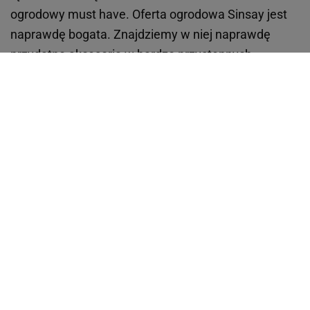
ogrodowy must have. Oferta ogrodowa Sinsay jest
naprawdę bogata. Znajdziemy w niej naprawdę
przydatne akcesoria w bardzo przystępnych
cenach.