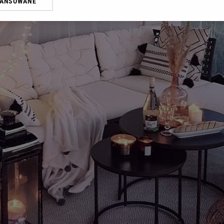
WANSOWANE
żasz też zgodę na zainstalowanie i przechowywanie plików cookie Gazeta.p
gora S.A. na Twoim urządzeniu końcowym. Możesz w każdej chwili zmien
 wywołując narzędzie do zarządzania twoimi preferencjami dot. przetw
ywatności ” w stopce serwisu i przechodząc do „Ustawień Zaawansowan
st także za pomocą ustawień przeglądarki.
rzy i Agora S.A. możemy przetwarzać dane osobowe w następujących cel
 geolokalizacyjnych. Aktywne skanowanie charakterystyki urządzenia do
 na urządzeniu lub dostęp do nich. Spersonalizowane reklamy i treści, p
zanie usług.
Lista Zaufanych Partnerów