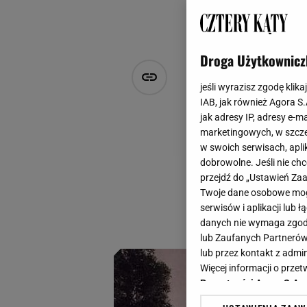
Droga Użytkownicz
Donice i kw
jeśli wyrazisz zgodę klika
zewnętrzną 
IAB, jak również Agora S
jak adresy IP, adresy e-m
marketingowych, w szcze
Agnieszka Hasiec
w swoich serwisach, aplik
12 marca 2025, 15:11
dobrowolne. Jeśli nie ch
przejdź do „Ustawień Z
Za pomocą ciekawy
Twoje dane osobowe mogą
zewnętrzną przestr
serwisów i aplikacji lub
pomogą ci stworzyć
danych nie wymaga zgody 
lub Zaufanych Partnerów
lub przez kontakt z admi
Więcej informacji o prz
Prywatności Agora S.A.