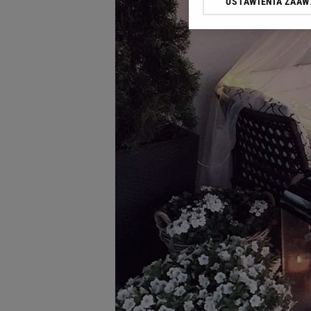
USTAWIENIA ZAA
Klikając „Akceptuję” wyra
Zaufanych Partnerów i A
dotyczące plików cookie,
odnośnik „Ustawienia pr
plików cookie możliwa je
My, nasi Zaufani Partne
Użycie dokładnych danych
Przechowywanie informacji
badnie odbiorców i uleps