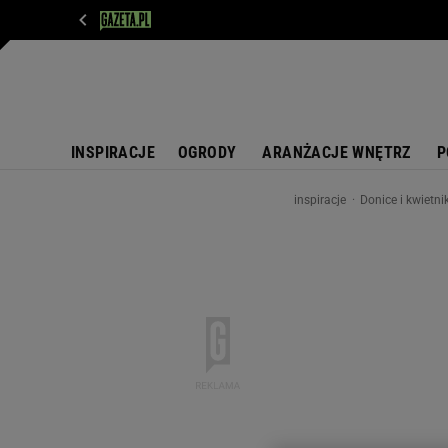
WIADOMOŚCI
NEXT
SPORT
PLOTEK
D
INSPIRACJE
OGRODY
ARANŻACJE WNĘTRZ
P
inspiracje
Donice i kwietni