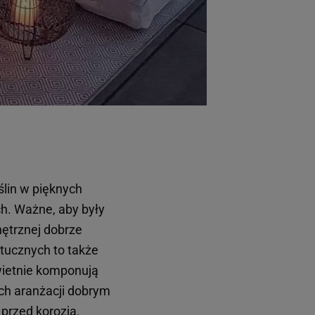
lin w pięknych
h. Ważne, aby były
nętrznej dobrze
tucznych to także
wietnie komponują
ych aranżacji dobrym
przed korozją.