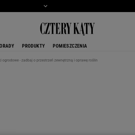
ZIECKO
MOTO
ORADY
PRODUKTY
POMIESZCZENIA
ki ogrodowe - zadbaj o przestrzeń zewnętrzną i oprawę roślin