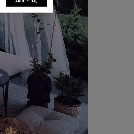
AKCEPTUJĘ
l sp. z o.o., jej
ić swoje preferencje
arzania danych poprzez
ych”. Zmiana ustawień
ach:
 celów identyfikacji.
omiar reklam i treści,