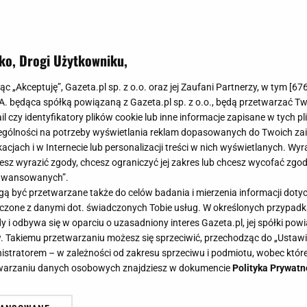
ko, Drogi Użytkowniku,
ietniki ogrodowe - zadbaj o przestr
jąc „Akceptuję”, Gazeta.pl sp. z o.o. oraz jej Zaufani Partnerzy, w tym [
67
i oprawę roślin
.A. będąca spółką powiązaną z Gazeta.pl sp. z o.o., będą przetwarzać T
ail czy identyfikatory plików cookie lub inne informacje zapisane w tych p
gólności na potrzeby wyświetlania reklam dopasowanych do Twoich zain
acjach i w Internecie lub personalizacji treści w nich wyświetlanych. Wyr
cesz wyrazić zgody, chcesz ograniczyć jej zakres lub chcesz wycofać zgo
aawansowanych”.
ch doniczek, stojaków oraz kwietników możemy piękn
 być przetwarzane także do celów badania i mierzenia informacji dot
zeń. Niezależnie czy urządzać ogród czy balkon te niew
 łączone z danymi dot. świadczonych Tobie usług. W określonych przypad
 zielone królestwo.
i odbywa się w oparciu o uzasadniony interes Gazeta.pl, jej spółki powi
. Takiemu przetwarzaniu możesz się sprzeciwić, przechodząc do „Ust
nistratorem – w zależności od zakresu sprzeciwu i podmiotu, wobec które
etwarzaniu danych osobowych znajdziesz w dokumencie
Polityka Prywatn