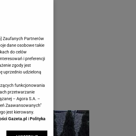
zeń
6
] Zaufanych Partnerów
woje dane osobowe takie
likach do celów
teresowań i preferencji
ażenie zgody jest
dę uprzednio udzieloną
ie zaaranżować
yczących funkcjonowania
ielkie dodatki
kach przetwarzanie
ązanej – Agora S.A. –
awień Zaawansowanych”
go jest kierowany.
ości Gazeta.pl
i
Polityka