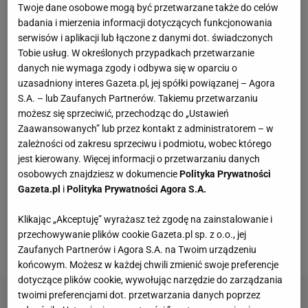
Twoje dane osobowe mogą być przetwarzane także do celów
badania i mierzenia informacji dotyczących funkcjonowania
Balkon wypełniony kolorami
serwisów i aplikacji lub łączone z danymi dot. świadczonych
Tobie usług. W określonych przypadkach przetwarzanie
Kolory rządzą w 2025 roku, zarówno we wnętrzach,
danych nie wymaga zgody i odbywa się w oparciu o
jak i w przestrzeniach zewnętrznych.
uzasadniony interes Gazeta.pl, jej spółki powiązanej – Agora
S.A. – lub Zaufanych Partnerów. Takiemu przetwarzaniu
Eksperymentujmy i nie bójmy się odważnych
możesz się sprzeciwić, przechodząc do „Ustawień
połączeń. Co powiesz na czerwień + róż +
Zaawansowanych” lub przez kontakt z administratorem – w
pomarańcz, a do tego zieleń roślinności? Jesteśmy
zależności od zakresu sprzeciwu i podmiotu, wobec którego
jest kierowany. Więcej informacji o przetwarzaniu danych
bardzo na tak! Zainspiruj się poniższymi aranżacjami
osobowych znajdziesz w dokumencie
Polityka Prywatności
i urządź balkon wypełniony kolorami. Spędzanie
Gazeta.pl
i
Polityka Prywatności Agora S.A.
czasu w takiej przestrzeni poprawi ci nastrój i sprawi,
Klikając „Akceptuję” wyrażasz też zgodę na zainstalowanie i
że nie będziesz chciał z niego wychodzić. To
przechowywanie plików cookie Gazeta.pl sp. z o.o., jej
najgorętszy trend!
Zaufanych Partnerów i Agora S.A. na Twoim urządzeniu
końcowym. Możesz w każdej chwili zmienić swoje preferencje
dotyczące plików cookie, wywołując narzędzie do zarządzania
twoimi preferencjami dot. przetwarzania danych poprzez