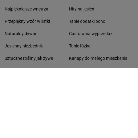
Najpiękniejsze wnętrza
Hity na jesień
Przepiękny wzór w listki
Tanie dodatki boho
Naturalny dywan
Castorama wyprzedaż
Jesienny niezbędnik
Tanie łóżko
Sztuczne rośliny jak żywe
Kanapy do małego mieszkania
Klimatyczna lampa
Niezbędniki na jesienne chłody
Jesienny balkon
Meble wypoczynkowe
Kino domowe
JAK DZIAŁAJĄ CZTERY KĄTY?
Welur czy len
O nas
Styl boho loft za grosze
Dekoracje jesienne na okna