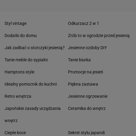
Styl vintage
Odkurzacz 2 w 1
Dodatki do domu
Zrób to w ogrodzie przed jesienią
Jak zadbać o storczyki jesienią?
Jesienne ozdoby DIY
Tanie meble do sypialni
Tanie biurka
Hamptons style
Promocje na jesień
Idealny pomocnik do kuchni
Piękna zastawa
Retro wnętrza
Jesienne ogrzewanie
Japońskie zasady urządzania
Ceramika do wnętrz
wnętrz
Ciepłe koce
Sekret stylu japandi