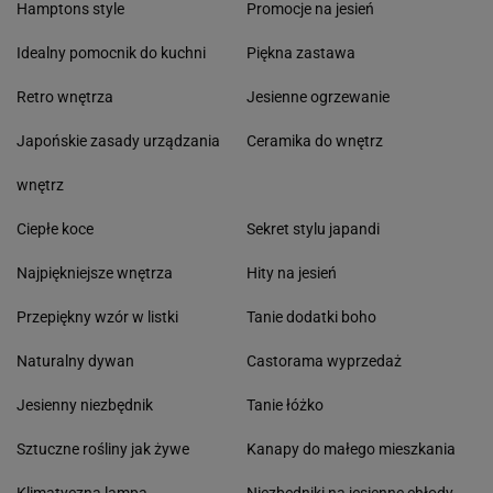
Hamptons style
Promocje na jesień
Idealny pomocnik do kuchni
Piękna zastawa
Retro wnętrza
Jesienne ogrzewanie
Japońskie zasady urządzania
Ceramika do wnętrz
wnętrz
Ciepłe koce
Sekret stylu japandi
Najpiękniejsze wnętrza
Hity na jesień
Przepiękny wzór w listki
Tanie dodatki boho
Naturalny dywan
Castorama wyprzedaż
Jesienny niezbędnik
Tanie łóżko
Sztuczne rośliny jak żywe
Kanapy do małego mieszkania