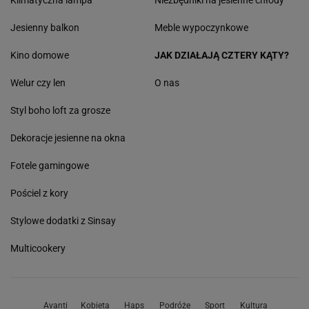
Klimatyczna lampa
Niezbędniki na jesienne chłody
Jesienny balkon
Meble wypoczynkowe
Kino domowe
JAK DZIAŁAJĄ CZTERY KĄTY?
Welur czy len
O nas
Styl boho loft za grosze
Dekoracje jesienne na okna
Fotele gamingowe
Pościel z kory
Stylowe dodatki z Sinsay
Multicookery
Avanti
Kobieta
Haps
Podróże
Sport
Kultura