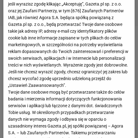
jeśli wyrazisz zgodę klikając „Akceptuję”, Gazeta.pl sp. z o.o.
oraz jej Zaufani Partnerzy, w tym [
676
] Zaufanych Partnerów
IAB, jak również Agora S.A. będąca spółką powiązaną z
Gazeta.pl sp. z o.o., będą przetwarzać Twoje dane osobowe
takie jak adresy IP, adresy e-mail czy identyfikatory plików
cookie lub inne informacje zapisane w tych plikach do celów
Klimatyczne aranżacje stylu japońskiego a paleta
marketingowych, w szczególności na potrzeby wyświetlania
barw japandi — jaka kolorystyka kuchni będzie
reklam dopasowanych do Twoich zainteresowań i preferencji w
swoich serwisach, aplikacjach i w Internecie lub personalizacji
najlepsza?
treści w nich wyświetlanych. Wyrażenie zgody jest dobrowolne.
Jeśli nie chcesz wyrazić zgody, chcesz ograniczyć jej zakres lub
W kuchni japandi królują barwy inspirowane naturą.
chcesz wycofać zgodę uprzednio udzieloną przejdź do
Kuchnia japandi wyjątkowa jest właśnie poprzez
„Ustawień Zaawansowanych”.
Twoje dane osobowe mogą być przetwarzane także do celów
kolory. Jasne odcienie beżu, bieli i szarości stanowią
badania i mierzenia informacji dotyczących funkcjonowania
bazę, a drewno – od jasnego dębu po ciemniejszy
serwisów i aplikacji lub łączone z danymi dot. świadczonych
orzech – dodaje wnętrzu ciepła. Kolory widoczne są
Tobie usług. W określonych przypadkach przetwarzanie
na ścianach, podłogach i w
zestawach mebli
danych nie wymaga zgody i odbywa się w oparciu o
uzasadniony interes Gazeta.pl, jej spółki powiązanej – Agora
kuchennych Merkury Market
. Subtelne akcenty w
S.A. – lub Zaufanych Partnerów. Takiemu przetwarzaniu
postaci zgaszonej zieleni czy błękitów nawiązują do