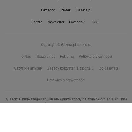
Edziecko
Plotek
Gazeta.pl
Poczta
Newsletter
Facebook
RSS
Copyright © Gazeta.pl sp. z o.o.
O Nas
Staże u nas
Reklama
Polityka prywatności
Wszystkie artykuły
Zasady korzystania z portalu
Zgłoś uwagi
Ustawienia prywatności
Właściciel niniejszego serwisu nie wyraża zgody na zwielokrotnianie ani inne
korzystanie z utworów rozpowszechnionych w tym serwisie, w celu
eksploracji tekstów i danych. Więcej informacji w
zastrzeżeniu dot. eksploracji tekstów i danych
Treści z
serwisów internetowych Grupy Wyborcza.pl
oraz serwisu tokfm.pl