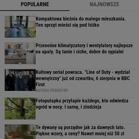
POPULARNE
NAJNOWSZE
Kompaktowa bieżnia do małego mieszkania.
Ten sprzęt mieści się pod łóżko
Przenośne klimatyzatory i wentylatory najlepsze
na upały. Są tanie i ciche, dobre do sypialni
Kultowy serial powraca. "Line of Duty - wydział
wewnętrzny" już od czwartku, 6 sierpnia w BBC
First
MATERIAŁ PROMOCYJNY
Fotopułapka przyłapie każdego, kto odwiedza
ogród w nocy. I sarnę, i złodzieja
Te dywany są porządne jak za dawnych lato.
Piękne wzory, a ceny? Nawet mniej niż 50 zł