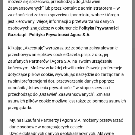
możesz się sprzeciwić, przechodząc do „Ustawień
spokoju natury. Nie ma tu miejsca na krzykliwe
Zaawansowanych” lub przez kontakt z administratorem – w
zależności od zakresu sprzeciwu i podmiotu, wobec którego
kontrasty – wszystko powinno ze sobą harmonijnie
jest kierowany. Więcej informacji o przetwarzaniu danych
współgrać. Kolorystyka kuchni japandi to miejsce
osobowych znajdziesz w dokumencie
Polityka Prywatności
pełne przytulności, spokoju i piękna.
Gazeta.pl
i
Polityka Prywatności Agora S.A.
Klikając „Akceptuję” wyrażasz też zgodę na zainstalowanie i
przechowywanie plików cookie Gazeta.pl sp. z o.o., jej
Zaufanych Partnerów i Agora S.A. na Twoim urządzeniu
końcowym. Możesz w każdej chwili zmienić swoje preferencje
dotyczące plików cookie, wywołując narzędzie do zarządzania
twoimi preferencjami dot. przetwarzania danych poprzez
odnośnik „Ustawienia prywatności ” w stopce serwisu i
przechodząc do „Ustawień Zaawansowanych”. Zmiana
ustawień plików cookie możliwa jest także za pomocą ustawień
przeglądarki.
My, nasi Zaufani Partnerzy i Agora S.A. możemy przetwarzać
dane osobowe w następujących celach:
Użycie dokładnych danych geolokalizacyjnych. Aktywne