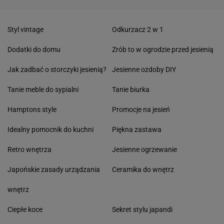
Styl vintage
Odkurzacz 2 w 1
Dodatki do domu
Zrób to w ogrodzie przed jesienią
Jak zadbać o storczyki jesienią?
Jesienne ozdoby DIY
Tanie meble do sypialni
Tanie biurka
Hamptons style
Promocje na jesień
Idealny pomocnik do kuchni
Piękna zastawa
Retro wnętrza
Jesienne ogrzewanie
Japońskie zasady urządzania
Ceramika do wnętrz
wnętrz
Ciepłe koce
Sekret stylu japandi