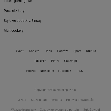
Fotele gamingowe
Pościel z kory
Stylowe dodatki z Sinsay
Multicookery
Avanti
Kobieta
Haps
Podróże
Sport
Kultura
Edziecko
Plotek
Gazeta.pl
Poczta
Newsletter
Facebook
RSS
Copyright © Gazeta.pl sp. z o.o.
O Nas
Staże u nas
Reklama
Polityka prywatności
Wszystkie artykuły
Zasady korzystania z portalu
Zgłoś uwagi