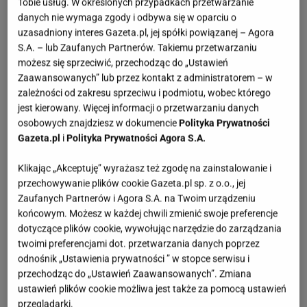
Tobie usług. W określonych przypadkach przetwarzanie
danych nie wymaga zgody i odbywa się w oparciu o
uzasadniony interes Gazeta.pl, jej spółki powiązanej – Agora
S.A. – lub Zaufanych Partnerów. Takiemu przetwarzaniu
możesz się sprzeciwić, przechodząc do „Ustawień
Zaawansowanych” lub przez kontakt z administratorem – w
zależności od zakresu sprzeciwu i podmiotu, wobec którego
jest kierowany. Więcej informacji o przetwarzaniu danych
osobowych znajdziesz w dokumencie
Polityka Prywatności
Gazeta.pl
i
Polityka Prywatności Agora S.A.
Klikając „Akceptuję” wyrażasz też zgodę na zainstalowanie i
przechowywanie plików cookie Gazeta.pl sp. z o.o., jej
Zaufanych Partnerów i Agora S.A. na Twoim urządzeniu
końcowym. Możesz w każdej chwili zmienić swoje preferencje
dotyczące plików cookie, wywołując narzędzie do zarządzania
twoimi preferencjami dot. przetwarzania danych poprzez
odnośnik „Ustawienia prywatności ” w stopce serwisu i
przechodząc do „Ustawień Zaawansowanych”. Zmiana
ustawień plików cookie możliwa jest także za pomocą ustawień
przeglądarki.