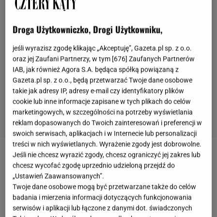
Droga Użytkowniczko, Drogi Użytkowniku,
jeśli wyrazisz zgodę klikając „Akceptuję”, Gazeta.pl sp. z o.o.
oraz jej Zaufani Partnerzy, w tym [
676
] Zaufanych Partnerów
IAB, jak również Agora S.A. będąca spółką powiązaną z
Gazeta.pl sp. z o.o., będą przetwarzać Twoje dane osobowe
takie jak adresy IP, adresy e-mail czy identyfikatory plików
cookie lub inne informacje zapisane w tych plikach do celów
marketingowych, w szczególności na potrzeby wyświetlania
reklam dopasowanych do Twoich zainteresowań i preferencji w
swoich serwisach, aplikacjach i w Internecie lub personalizacji
treści w nich wyświetlanych. Wyrażenie zgody jest dobrowolne.
Jeśli nie chcesz wyrazić zgody, chcesz ograniczyć jej zakres lub
chcesz wycofać zgodę uprzednio udzieloną przejdź do
„Ustawień Zaawansowanych”.
Twoje dane osobowe mogą być przetwarzane także do celów
badania i mierzenia informacji dotyczących funkcjonowania
serwisów i aplikacji lub łączone z danymi dot. świadczonych