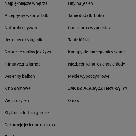
Najpiękniejsze wnętrza
Hity na jesień
Przepiękny wzór w listki
Tanie dodatki boho
Naturalny dywan
Castorama wyprzedaż
Jesienny niezbędnik
Tanie łóżko
Sztuczne rośliny jak żywe
Kanapy do małego mieszkania
Klimatyczna lampa
Niezbędniki na jesienne chłody
Jesienny balkon
Meble wypoczynkowe
Kino domowe
JAK DZIAŁAJĄ CZTERY KĄTY?
Welur czy len
O nas
Styl boho loft za grosze
Dekoracje jesienne na okna