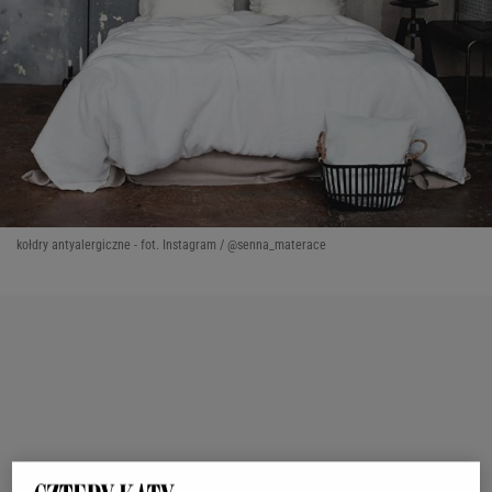
kołdry antyalergiczne - fot. Instagram / @senna_materace