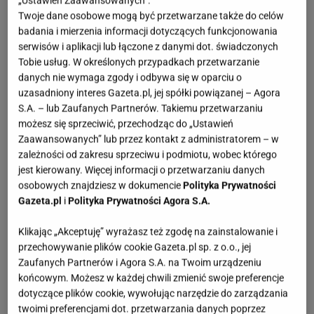
„Ustawień Zaawansowanych”.
Twoje dane osobowe mogą być przetwarzane także do celów
badania i mierzenia informacji dotyczących funkcjonowania
serwisów i aplikacji lub łączone z danymi dot. świadczonych
Tobie usług. W określonych przypadkach przetwarzanie
danych nie wymaga zgody i odbywa się w oparciu o
uzasadniony interes Gazeta.pl, jej spółki powiązanej – Agora
S.A. – lub Zaufanych Partnerów. Takiemu przetwarzaniu
możesz się sprzeciwić, przechodząc do „Ustawień
Zaawansowanych” lub przez kontakt z administratorem – w
zależności od zakresu sprzeciwu i podmiotu, wobec którego
jest kierowany. Więcej informacji o przetwarzaniu danych
osobowych znajdziesz w dokumencie
Polityka Prywatności
Gazeta.pl
i
Polityka Prywatności Agora S.A.
Klikając „Akceptuję” wyrażasz też zgodę na zainstalowanie i
przechowywanie plików cookie Gazeta.pl sp. z o.o., jej
Zaufanych Partnerów i Agora S.A. na Twoim urządzeniu
końcowym. Możesz w każdej chwili zmienić swoje preferencje
dotyczące plików cookie, wywołując narzędzie do zarządzania
twoimi preferencjami dot. przetwarzania danych poprzez