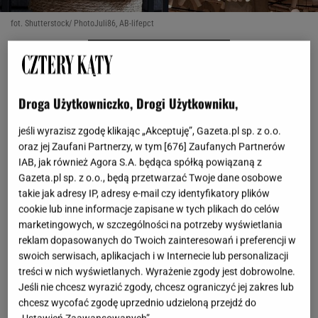
fot. Shutterstock/ PhotoJuli86, AB-lifepct
OTWÓRZ GALERIĘ
(3)
Nowy sezon to czas, gdy zmieniamy nie tylko naszą
Droga Użytkowniczko, Drogi Użytkowniku,
garderobę, ale także dodatki w naszym domu.
jeśli wyrazisz zgodę klikając „Akceptuję”, Gazeta.pl sp. z o.o.
Jesienią więcej czasu spędzamy zamknięci w
oraz jej Zaufani Partnerzy, w tym [
676
] Zaufanych Partnerów
czterech ścianach, dlatego właśnie warto zadbać o
IAB, jak również Agora S.A. będąca spółką powiązaną z
to, aby panowała tam jak najbardziej przytulna i
Gazeta.pl sp. z o.o., będą przetwarzać Twoje dane osobowe
takie jak adresy IP, adresy e-mail czy identyfikatory plików
magiczna atmosfera. Z nową kolekcją Sinsay jest to
cookie lub inne informacje zapisane w tych plikach do celów
niezwykle proste i przede wszystkim mało
marketingowych, w szczególności na potrzeby wyświetlania
kosztowne -
wybrałam kilka dodatków za grosze,
reklam dopasowanych do Twoich zainteresowań i preferencji w
których nie może zabraknąć w twoim domu
swoich serwisach, aplikacjach i w Internecie lub personalizacji
treści w nich wyświetlanych. Wyrażenie zgody jest dobrowolne.
jesienią.
Jeśli nie chcesz wyrazić zgody, chcesz ograniczyć jej zakres lub
chcesz wycofać zgodę uprzednio udzieloną przejdź do