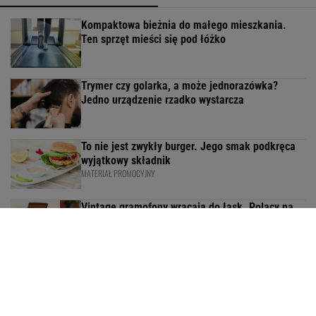
Kompaktowa bieżnia do małego mieszkania.
Ten sprzęt mieści się pod łóżko
Trymer czy golarka, a może jednorazówka?
Jedno urządzenie rzadko wystarcza
To nie jest zwykły burger. Jego smak podkręca
wyjątkowy składnik
MATERIAŁ PROMOCYJNY
Vintage gramofony wracają do łask. Polacy na
nowo pokochali vinyle
Kochały je nasze babcie. Garnki żeliwne są
niezastąpione w letniej i jesiennej kuchni