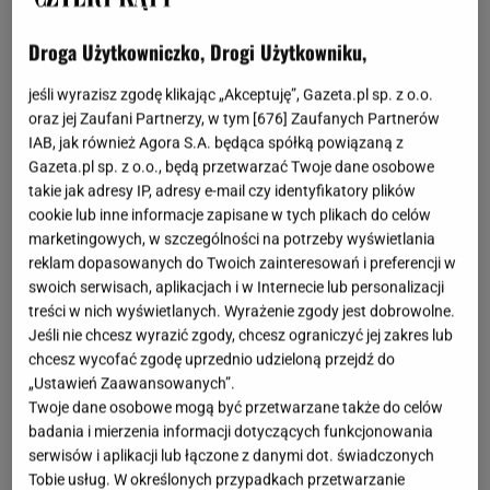
Woodan / Shutterstock
Droga Użytkowniczko, Drogi Użytkowniku,
OTWÓRZ GALERIĘ
(3)
jeśli wyrazisz zgodę klikając „Akceptuję”, Gazeta.pl sp. z o.o.
Wrzesień dopiero się rozpoczął, a ty już jesteś
oraz jej Zaufani Partnerzy, w tym [
676
] Zaufanych Partnerów
myślami przy jesiennych chłodach i zbliżającej się
IAB, jak również Agora S.A. będąca spółką powiązaną z
Gazeta.pl sp. z o.o., będą przetwarzać Twoje dane osobowe
zimie? Jeżeli tak, to wykorzystaj ostatnie słoneczne
takie jak adresy IP, adresy e-mail czy identyfikatory plików
dni na zewnątrz i rozsiądź się w wygodnym fotelu na
cookie lub inne informacje zapisane w tych plikach do celów
ogrodzie. Nadal rozglądasz się za tym idealnym? W
marketingowych, w szczególności na potrzeby wyświetlania
reklam dopasowanych do Twoich zainteresowań i preferencji w
takim razie koniecznie zajrzyj do JYSKA.
swoich serwisach, aplikacjach i w Internecie lub personalizacji
treści w nich wyświetlanych. Wyrażenie zgody jest dobrowolne.
Jeśli nie chcesz wyrazić zgody, chcesz ograniczyć jej zakres lub
chcesz wycofać zgodę uprzednio udzieloną przejdź do
„Ustawień Zaawansowanych”.
Twoje dane osobowe mogą być przetwarzane także do celów
badania i mierzenia informacji dotyczących funkcjonowania
serwisów i aplikacji lub łączone z danymi dot. świadczonych
Tobie usług. W określonych przypadkach przetwarzanie