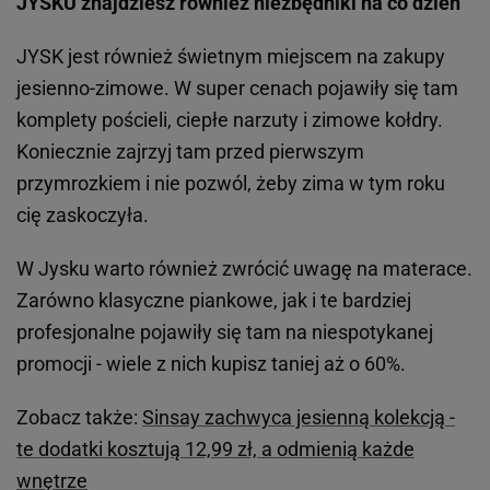
JYSKU znajdziesz również niezbędniki na co dzień
JYSK jest również świetnym miejscem na zakupy
jesienno-zimowe. W super cenach pojawiły się tam
komplety pościeli, ciepłe narzuty i zimowe kołdry.
Koniecznie zajrzyj tam przed pierwszym
przymrozkiem i nie pozwól, żeby zima w tym roku
cię zaskoczyła.
W Jysku warto również zwrócić uwagę na materace.
Zarówno klasyczne piankowe, jak i te bardziej
profesjonalne pojawiły się tam na niespotykanej
promocji - wiele z nich kupisz taniej aż o 60%.
Zobacz także:
Sinsay zachwyca jesienną kolekcją -
te dodatki kosztują 12,99 zł, a odmienią każde
wnętrze