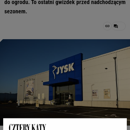
do ogrodu. To ostatni gwizdek przed nadchodzącym
sezonem.