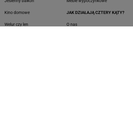
Jesienny balkon
Meble wypoczynkowe
Kino domowe
JAK DZIAŁAJĄ CZTERY KĄTY?
Welur czy len
O nas
Styl boho loft za grosze
Dekoracje jesienne na okna
Fotele gamingowe
Pościel z kory
Stylowe dodatki z Sinsay
Multicookery
Avanti
Kobieta
Haps
Podróże
Sport
Kultura
Edziecko
Plotek
Gazeta.pl