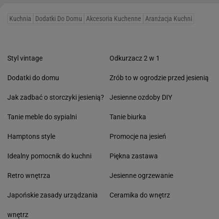
Kuchnia
Dodatki Do Domu
Akcesoria Kuchenne
Aranżacja Kuchni
Styl vintage
Odkurzacz 2 w 1
Dodatki do domu
Zrób to w ogrodzie przed jesienią
Jak zadbać o storczyki jesienią?
Jesienne ozdoby DIY
Tanie meble do sypialni
Tanie biurka
Hamptons style
Promocje na jesień
Idealny pomocnik do kuchni
Piękna zastawa
Retro wnętrza
Jesienne ogrzewanie
Japońskie zasady urządzania
Ceramika do wnętrz
wnętrz