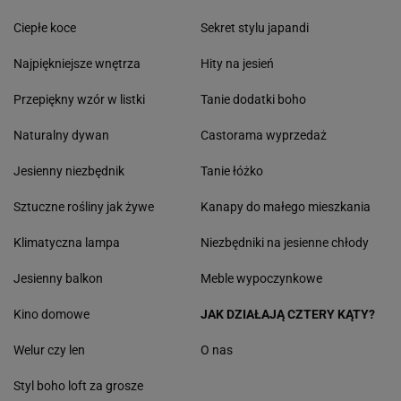
Ciepłe koce
Sekret stylu japandi
Najpiękniejsze wnętrza
Hity na jesień
Przepiękny wzór w listki
Tanie dodatki boho
Naturalny dywan
Castorama wyprzedaż
Jesienny niezbędnik
Tanie łóżko
Sztuczne rośliny jak żywe
Kanapy do małego mieszkania
Klimatyczna lampa
Niezbędniki na jesienne chłody
Jesienny balkon
Meble wypoczynkowe
Kino domowe
JAK DZIAŁAJĄ CZTERY KĄTY?
Welur czy len
O nas
Styl boho loft za grosze