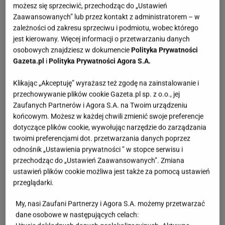
możesz się sprzeciwić, przechodząc do „Ustawień
na zlew, który pomoże nam dokładnie oczyścić
Zaawansowanych” lub przez kontakt z administratorem – w
owoce, czy warzywa. Dzięki temu, że nakładamy go
zależności od zakresu sprzeciwu i podmiotu, wobec którego
na zlew, owoce mogą spokojnie ociekać z nadmiaru
jest kierowany. Więcej informacji o przetwarzaniu danych
osobowych znajdziesz w dokumencie
Polityka Prywatności
wody, podczas gdy my zajmujemy się
Gazeta.pl
i
Polityka Prywatności Agora S.A.
przygotowaniem innych potraw lub ulubionych
napojów.
Klikając „Akceptuję” wyrażasz też zgodę na zainstalowanie i
przechowywanie plików cookie Gazeta.pl sp. z o.o., jej
Zaufanych Partnerów i Agora S.A. na Twoim urządzeniu
końcowym. Możesz w każdej chwili zmienić swoje preferencje
dotyczące plików cookie, wywołując narzędzie do zarządzania
twoimi preferencjami dot. przetwarzania danych poprzez
odnośnik „Ustawienia prywatności ” w stopce serwisu i
przechodząc do „Ustawień Zaawansowanych”. Zmiana
ustawień plików cookie możliwa jest także za pomocą ustawień
przeglądarki.
My, nasi Zaufani Partnerzy i Agora S.A. możemy przetwarzać
dane osobowe w następujących celach: