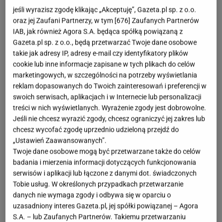
fot. shutterstock / Dasha Lapshina
jeśli wyrazisz zgodę klikając „Akceptuję”, Gazeta.pl sp. z o.o.
oraz jej Zaufani Partnerzy, w tym [
676
] Zaufanych Partnerów
OTWÓRZ GALERIĘ
(4)
IAB, jak również Agora S.A. będąca spółką powiązaną z
Gazeta.pl sp. z o.o., będą przetwarzać Twoje dane osobowe
Kuchnia to pomieszczenie, gdzie porządek jest
takie jak adresy IP, adresy e-mail czy identyfikatory plików
najważniejszy. Jeśli uwielbiasz harmonię i dobrze
cookie lub inne informacje zapisane w tych plikach do celów
marketingowych, w szczególności na potrzeby wyświetlania
przemyślane rozwiązania, to w Sinsay czekają
reklam dopasowanych do Twoich zainteresowań i preferencji w
świetne dodatki do twojego wnętrza, które znacząco
swoich serwisach, aplikacjach i w Internecie lub personalizacji
ułatwią codzienne przygotowanie posiłków.
treści w nich wyświetlanych. Wyrażenie zgody jest dobrowolne.
Jeśli nie chcesz wyrazić zgody, chcesz ograniczyć jej zakres lub
chcesz wycofać zgodę uprzednio udzieloną przejdź do
Kosztują gorsze, a są niezbędne w kuchni. Oto
„Ustawień Zaawansowanych”.
praktyczne dodatki do każdego domu
Twoje dane osobowe mogą być przetwarzane także do celów
badania i mierzenia informacji dotyczących funkcjonowania
W naszych kuchniach nie może zabraknąć
serwisów i aplikacji lub łączone z danymi dot. świadczonych
Tobie usług. W określonych przypadkach przetwarzanie
akcesoriów, które przekładają się na wygodę
danych nie wymaga zgody i odbywa się w oparciu o
użytkowania. Pierwszym gadżetem, w który warto
uzasadniony interes Gazeta.pl, jej spółki powiązanej – Agora
zainwestować, jest praktyczny durszlak zakładany
S.A. – lub Zaufanych Partnerów. Takiemu przetwarzaniu