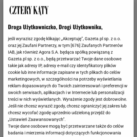
OTWÓRZ GALERIĘ
(3)
Takie rzeczy najlepiej kupować poza sezonem, tym
Droga Użytkowniczko, Drogi Użytkowniku,
bardziej że wciąż są bardzo przydatne. Nie każdy
siedzi na balkonie tylko latem - większość z nas lubi
jeśli wyrazisz zgodę klikając „Akceptuję”, Gazeta.pl sp. z o.o.
oraz jej Zaufani Partnerzy, w tym [
676
] Zaufanych Partnerów
napawać się świeżym powietrzem nawet w
IAB, jak również Agora S.A. będąca spółką powiązaną z
deszczu!
Gazeta.pl sp. z o.o., będą przetwarzać Twoje dane osobowe
takie jak adresy IP, adresy e-mail czy identyfikatory plików
Ta markiza kosztowała prawie 1000 zł, a teraz
cookie lub inne informacje zapisane w tych plikach do celów
marketingowych, w szczególności na potrzeby wyświetlania
złapiesz ją za mniej niż 2 stówki
reklam dopasowanych do Twoich zainteresowań i preferencji w
swoich serwisach, aplikacjach i w Internecie lub personalizacji
Tę wyjątkową okazję znalazłam na Domondo. To
treści w nich wyświetlanych. Wyrażenie zgody jest dobrowolne.
markiza balkonowa, która równie dobrze sprawdzi
Jeśli nie chcesz wyrazić zgody, chcesz ograniczyć jej zakres lub
chcesz wycofać zgodę uprzednio udzieloną przejdź do
się także na tarasie. Wcześniej kosztowała
„Ustawień Zaawansowanych”.
dokładnie 953,69 zł, a teraz złapiemy ją za 199,99 zł.
Twoje dane osobowe mogą być przetwarzane także do celów
Jest bardzo prosta w montażu, a co najważniejsze -
badania i mierzenia informacji dotyczących funkcjonowania