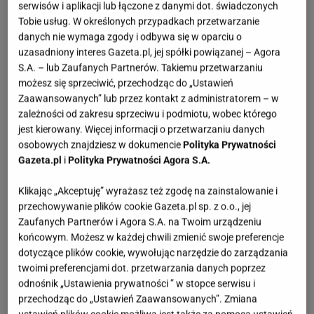
serwisów i aplikacji lub łączone z danymi dot. świadczonych
nie wymaga wiercenia.
Tobie usług. W określonych przypadkach przetwarzanie
danych nie wymaga zgody i odbywa się w oparciu o
uzasadniony interes Gazeta.pl, jej spółki powiązanej – Agora
S.A. – lub Zaufanych Partnerów. Takiemu przetwarzaniu
możesz się sprzeciwić, przechodząc do „Ustawień
Zaawansowanych” lub przez kontakt z administratorem – w
zależności od zakresu sprzeciwu i podmiotu, wobec którego
jest kierowany. Więcej informacji o przetwarzaniu danych
osobowych znajdziesz w dokumencie
Polityka Prywatności
Gazeta.pl
i
Polityka Prywatności Agora S.A.
Klikając „Akceptuję” wyrażasz też zgodę na zainstalowanie i
przechowywanie plików cookie Gazeta.pl sp. z o.o., jej
Zaufanych Partnerów i Agora S.A. na Twoim urządzeniu
końcowym. Możesz w każdej chwili zmienić swoje preferencje
fot. domondo.pl
dotyczące plików cookie, wywołując narzędzie do zarządzania
twoimi preferencjami dot. przetwarzania danych poprzez
odnośnik „Ustawienia prywatności ” w stopce serwisu i
przechodząc do „Ustawień Zaawansowanych”. Zmiana