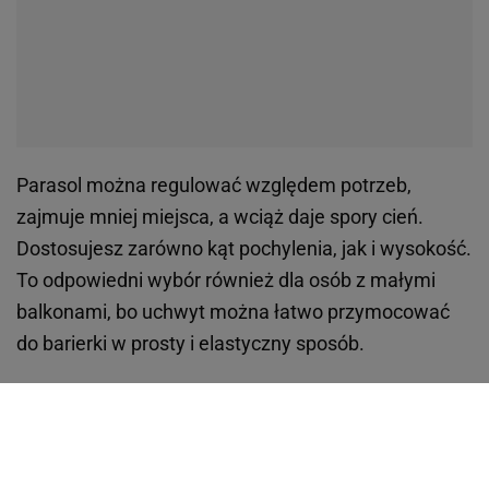
Parasol można regulować względem potrzeb,
zajmuje mniej miejsca, a wciąż daje spory cień.
Dostosujesz zarówno kąt pochylenia, jak i wysokość.
To odpowiedni wybór również dla osób z małymi
balkonami, bo uchwyt można łatwo przymocować
do barierki w prosty i elastyczny sposób.
Ada Wiatrowska
Dziękujemy za przeczytanie