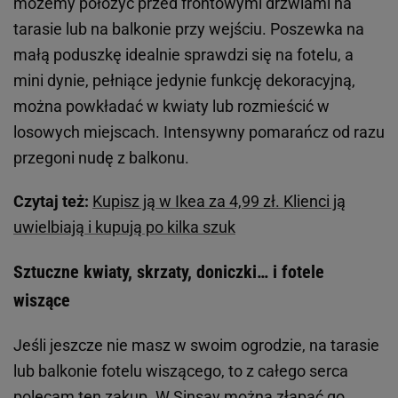
możemy położyć przed frontowymi drzwiami na
tarasie lub na balkonie przy wejściu. Poszewka na
małą poduszkę idealnie sprawdzi się na fotelu, a
mini dynie, pełniące jedynie funkcję dekoracyjną,
można powkładać w kwiaty lub rozmieścić w
losowych miejscach. Intensywny pomarańcz od razu
przegoni nudę z balkonu.
Czytaj też:
Kupisz ją w Ikea za 4,99 zł. Klienci ją
uwielbiają i kupują po kilka szuk
Sztuczne kwiaty, skrzaty, doniczki… i fotele
wiszące
Jeśli jeszcze nie masz w swoim ogrodzie, na tarasie
lub balkonie fotelu wiszącego, to z całego serca
polecam ten zakup. W Sinsay można złapać go