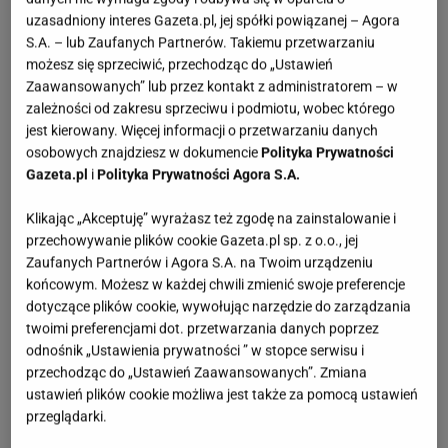
poduszki w tym kształcie, dzbanki, w których
uzasadniony interes Gazeta.pl, jej spółki powiązanej – Agora
S.A. – lub Zaufanych Partnerów. Takiemu przetwarzaniu
zaparzymy herbatę, a nawet lampki. Te drobiazgi za
możesz się sprzeciwić, przechodząc do „Ustawień
grosze znacząco wpłyną na wygląd balkonu i
Zaawansowanych” lub przez kontakt z administratorem – w
zachęcą do spędzania więcej czasu na świeżym,
zależności od zakresu sprzeciwu i podmiotu, wobec którego
choć rześkim powietrzu.
jest kierowany. Więcej informacji o przetwarzaniu danych
osobowych znajdziesz w dokumencie
Polityka Prywatności
Gazeta.pl
i
Polityka Prywatności Agora S.A.
Klikając „Akceptuję” wyrażasz też zgodę na zainstalowanie i
przechowywanie plików cookie Gazeta.pl sp. z o.o., jej
Zaufanych Partnerów i Agora S.A. na Twoim urządzeniu
końcowym. Możesz w każdej chwili zmienić swoje preferencje
dotyczące plików cookie, wywołując narzędzie do zarządzania
twoimi preferencjami dot. przetwarzania danych poprzez
odnośnik „Ustawienia prywatności ” w stopce serwisu i
przechodząc do „Ustawień Zaawansowanych”. Zmiana
ustawień plików cookie możliwa jest także za pomocą ustawień
przeglądarki.