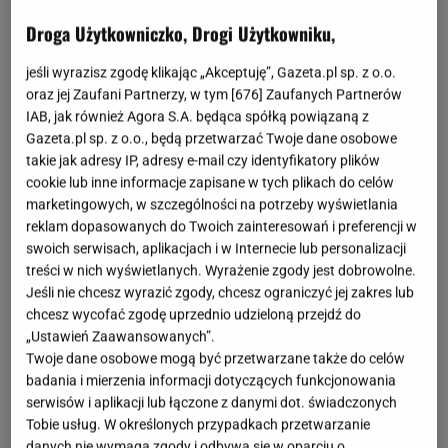
fot. shutterstock.com, Mariia Korneeva
Droga Użytkowniczko, Drogi Użytkowniku,
OTWÓRZ GALERIĘ
(3)
jeśli wyrazisz zgodę klikając „Akceptuję”, Gazeta.pl sp. z o.o.
oraz jej Zaufani Partnerzy, w tym [
676
] Zaufanych Partnerów
Sinsay oficjalnie wypuściło swoją jesienną kolekcję
IAB, jak również Agora S.A. będąca spółką powiązaną z
dekoracji i wiele z nich możemy wykorzystać do
Gazeta.pl sp. z o.o., będą przetwarzać Twoje dane osobowe
przystrojenia balkonu już teraz. To miejsce stanie się
takie jak adresy IP, adresy e-mail czy identyfikatory plików
cookie lub inne informacje zapisane w tych plikach do celów
oazą dla ciebie i gości, a atmosfera będzie sprzyjać
marketingowych, w szczególności na potrzeby wyświetlania
relaksowi i ciekawym rozmowom.
reklam dopasowanych do Twoich zainteresowań i preferencji w
swoich serwisach, aplikacjach i w Internecie lub personalizacji
Dyniowy motyw na Twoim balkonie - Sinsay
treści w nich wyświetlanych. Wyrażenie zgody jest dobrowolne.
Jeśli nie chcesz wyrazić zgody, chcesz ograniczyć jej zakres lub
zachwyca bogatą ofertą
chcesz wycofać zgodę uprzednio udzieloną przejdź do
„Ustawień Zaawansowanych”.
Bez motywu dyni nie ma nawet mowy o jesiennym
Twoje dane osobowe mogą być przetwarzane także do celów
balkonie - to detal, który najbardziej kojarzy się z tym
badania i mierzenia informacji dotyczących funkcjonowania
serwisów i aplikacji lub łączone z danymi dot. świadczonych
sezonem, a na dodatek sam w sobie jest piękny. W
Tobie usług. W określonych przypadkach przetwarzanie
Sinsay możemy za niewielką cenę złapać miękkie
danych nie wymaga zgody i odbywa się w oparciu o