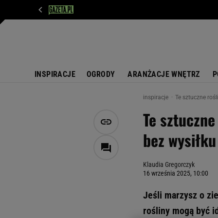
WIADOMOŚCI
NEXT
SPORT
PLOTEK
D
INSPIRACJE
OGRODY
ARANŻACJE WNĘTRZ
P
inspiracje
Te sztuczne rośl
Te sztuczne
bez wysiłku
Klaudia Gregorczyk
16 września 2025, 10:00
Jeśli marzysz o zi
rośliny mogą być i