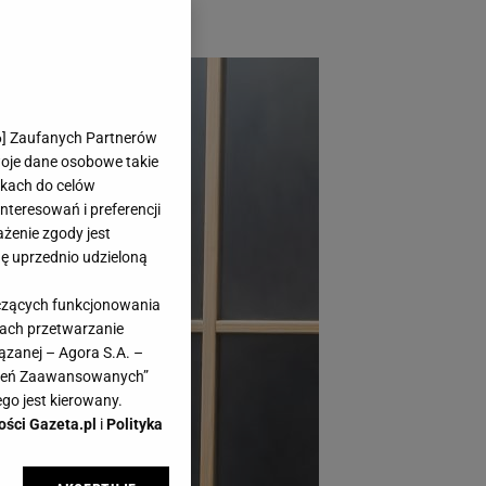
6
] Zaufanych Partnerów
woje dane osobowe takie
likach do celów
teresowań i preferencji
ażenie zgody jest
dę uprzednio udzieloną
yczących funkcjonowania
kach przetwarzanie
ązanej – Agora S.A. –
awień Zaawansowanych”
go jest kierowany.
ości Gazeta.pl
i
Polityka