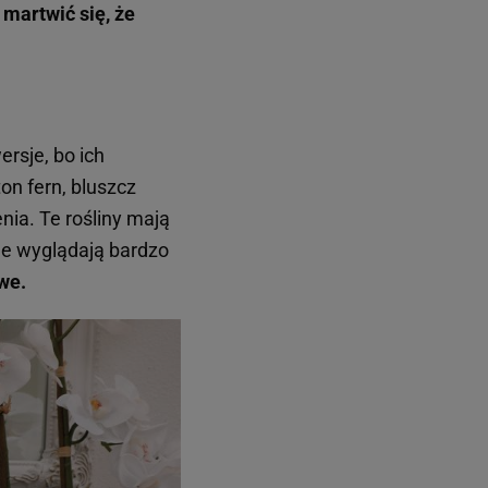
 martwić się, że
ersje, bo ich
on fern, bluszcz
enia. Te rośliny mają
czne wyglądają bardzo
we.