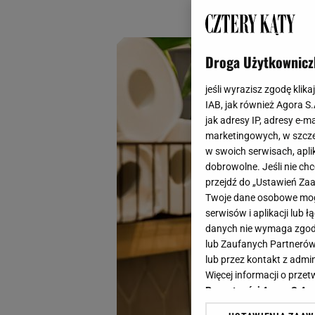
zerowa.
Droga Użytkownicz
jeśli wyrazisz zgodę klika
IAB, jak również Agora S
jak adresy IP, adresy e-m
marketingowych, w szcze
w swoich serwisach, aplik
dobrowolne. Jeśli nie ch
przejdź do „Ustawień Z
Twoje dane osobowe mogą
serwisów i aplikacji lub
danych nie wymaga zgody 
lub Zaufanych Partnerów
lub przez kontakt z admi
Więcej informacji o prz
Prywatności Agora S.A.