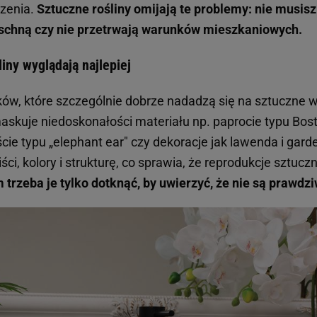
czenia.
Sztuczne rośliny omijają te problemy: nie musisz
eschną czy nie przetrwają warunków mieszkaniowych.
iny wyglądają najlepiej
nków, które szczególnie dobrze nadadzą się na sztuczne w
askuje niedoskonałości materiału np. paprocie typu Bost
iście typu „elephant ear" czy dekoracje jak lawenda i gard
liści, kolory i strukturę, co sprawia, że reprodukcje sztu
trzeba je tylko dotknąć, by uwierzyć, że nie są prawdzi