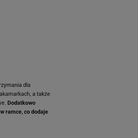
trzymania dla
zakamarkach, a także
we.
Dodatkowo
 w ramce, co dodaje