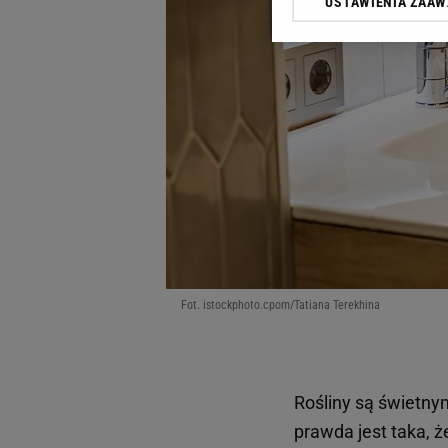
USTAWIENIA ZAA
Klikając „Akceptuję” wyra
Zaufanych Partnerów i A
dotyczące plików cookie,
odnośnik „Ustawienia pr
plików cookie możliwa je
My, nasi Zaufani Partne
Użycie dokładnych danych
Przechowywanie informacji
badnie odbiorców i uleps
Fot. istockphoto.cpom/Tatiana Terekhina
Rośliny są świetny
prawda jest taka, ż