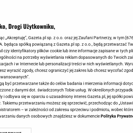
ko, Drogi Użytkowniku,
jąc „Akceptuję”, Gazeta.pl sp. z o.o. oraz jej Zaufani Partnerzy, w tym [
67
.A. będąca spółką powiązaną z Gazeta.pl sp. z o.o., będą przetwarzać T
ail czy identyfikatory plików cookie lub inne informacje zapisane w tych p
gólności na potrzeby wyświetlania reklam dopasowanych do Twoich zain
acjach i w Internecie lub personalizacji treści w nich wyświetlanych. Wyr
cesz wyrazić zgody, chcesz ograniczyć jej zakres lub chcesz wycofać zgo
aawansowanych”.
 być przetwarzane także do celów badania i mierzenia informacji dot
 łączone z danymi dot. świadczonych Tobie usług. W określonych przypad
i odbywa się w oparciu o uzasadniony interes Gazeta.pl, jej spółki powi
. Takiemu przetwarzaniu możesz się sprzeciwić, przechodząc do „Ust
nistratorem – w zależności od zakresu sprzeciwu i podmiotu, wobec które
etwarzaniu danych osobowych znajdziesz w dokumencie
Polityka Prywatn