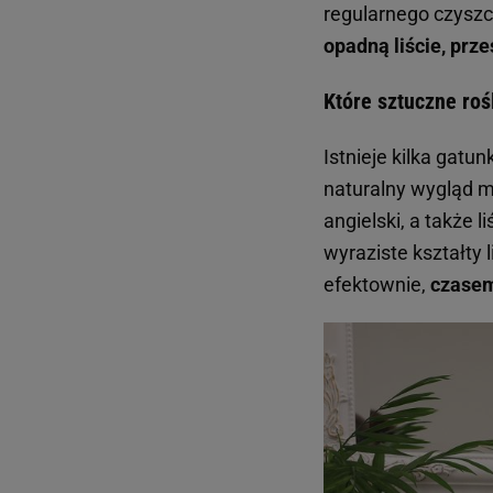
regularnego czysz
opadną liście, prz
Które sztuczne rośl
Istnieje kilka gatu
naturalny wygląd m
angielski, a także l
wyraziste kształty 
efektownie,
czasem 