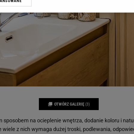
WANSOWANE
żasz też zgodę na zainstalowanie i przechowywanie plików cookie Gazeta.p
gora S.A. na Twoim urządzeniu końcowym. Możesz w każdej chwili zmien
 wywołując narzędzie do zarządzania twoimi preferencjami dot. przetw
ywatności ” w stopce serwisu i przechodząc do „Ustawień Zaawansowan
st także za pomocą ustawień przeglądarki.
rzy i Agora S.A. możemy przetwarzać dane osobowe w następujących cel
 geolokalizacyjnych. Aktywne skanowanie charakterystyki urządzenia do
 na urządzeniu lub dostęp do nich. Spersonalizowane reklamy i treści, p
zanie usług.
Lista Zaufanych Partnerów
OTWÓRZ GALERIĘ
(3)
m sposobem na ocieplenie wnętrza, dodanie koloru i natu
e wiele z nich wymaga dużej troski, podlewania, odpowie