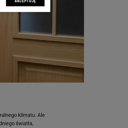
AKCEPTUJĘ
l sp. z o.o., jej
ić swoje preferencje
arzania danych poprzez
ych”. Zmiana ustawień
ach:
 celów identyfikacji.
omiar reklam i treści,
ralnego klimatu. Ale
dniego światła,