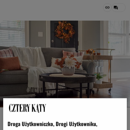
Kristen Prahl / Shutterstock
Droga Użytkowniczko, Drogi Użytkowniku,
OTWÓRZ GALERIĘ
(3)