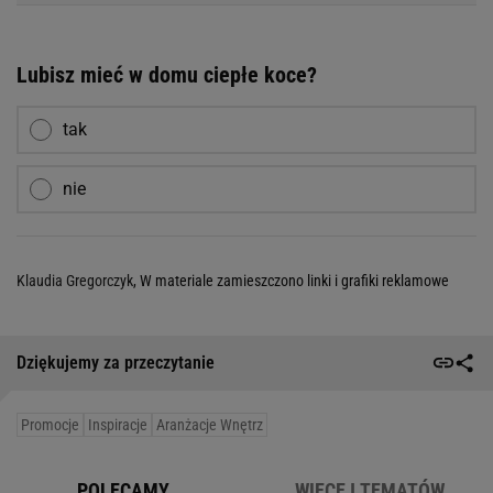
Fotele gamingowe
Pościel z kory
Stylowe dodatki z Sinsay
Multicookery
Avanti
Kobieta
Haps
Podróże
Sport
Kultura
Edziecko
Plotek
Gazeta.pl
Poczta
Newsletter
Facebook
RSS
Copyright © Gazeta.pl sp. z o.o.
O Nas
Staże u nas
Reklama
Polityka prywatności