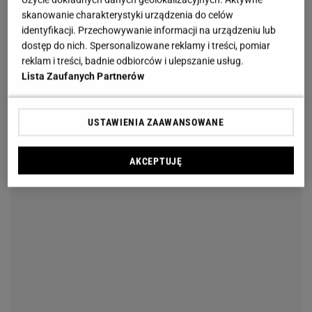
skanowanie charakterystyki urządzenia do celów
identyfikacji. Przechowywanie informacji na urządzeniu lub
dostęp do nich. Spersonalizowane reklamy i treści, pomiar
reklam i treści, badnie odbiorców i ulepszanie usług.
Lista Zaufanych Partnerów
USTAWIENIA ZAAWANSOWANE
AKCEPTUJĘ
Stylowy dodatek do każdego wnętrza. Będzie
pasował wszędzie
Dzięki nowoczesnemu wzorowi w wytłaczaną kratę
koc nie tylko pełni funkcję praktyczną, ale także