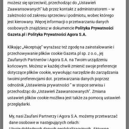
więc można go używać przez cały rok.
możesz się sprzeciwić, przechodząc do „Ustawień
Zaawansowanych” lub przez kontakt z administratorem – w
zależności od zakresu sprzeciwu i podmiotu, wobec którego
jest kierowany. Więcej informacji o przetwarzaniu danych
osobowych znajdziesz w dokumencie
Polityka Prywatności
Gazeta.pl
i
Polityka Prywatności Agora S.A.
Klikając „Akceptuję” wyrażasz też zgodę na zainstalowanie i
przechowywanie plików cookie Gazeta.pl sp. z o.o., jej
Zaufanych Partnerów i Agora S.A. na Twoim urządzeniu
końcowym. Możesz w każdej chwili zmienić swoje preferencje
dotyczące plików cookie, wywołując narzędzie do zarządzania
twoimi preferencjami dot. przetwarzania danych poprzez
odnośnik „Ustawienia prywatności ” w stopce serwisu i
przechodząc do „Ustawień Zaawansowanych”. Zmiana
ustawień plików cookie możliwa jest także za pomocą ustawień
przeglądarki.
My, nasi Zaufani Partnerzy i Agora S.A. możemy przetwarzać
dane osobowe w następujących celach:
Użycie dokładnych danych geolokalizacyjnych. Aktywne