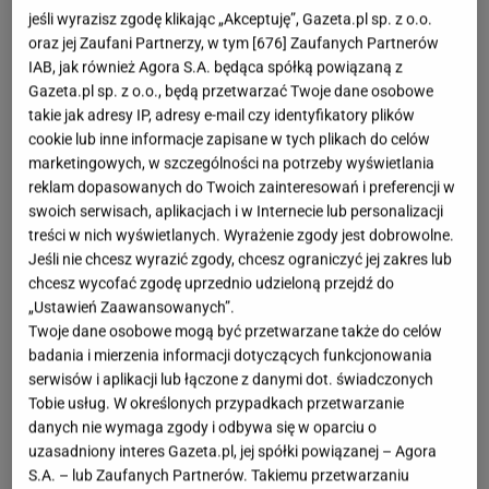
jeśli wyrazisz zgodę klikając „Akceptuję”, Gazeta.pl sp. z o.o.
Jesień i zima to czas, w którym szczególnie
oraz jej Zaufani Partnerzy, w tym [
676
] Zaufanych Partnerów
IAB, jak również Agora S.A. będąca spółką powiązaną z
doceniamy miękkie i otulające dodatki. Właśnie
Gazeta.pl sp. z o.o., będą przetwarzać Twoje dane osobowe
dlatego koc w kratę z Sinsay stał się prawdziwym
takie jak adresy IP, adresy e-mail czy identyfikatory plików
hitem.
W atrakcyjnej cenie 39,99 zł otrzymujemy
cookie lub inne informacje zapisane w tych plikach do celów
produkt, który łączy funkcjonalność z
marketingowych, w szczególności na potrzeby wyświetlania
reklam dopasowanych do Twoich zainteresowań i preferencji w
nowoczesnym designem.
To idealny wybór do
swoich serwisach, aplikacjach i w Internecie lub personalizacji
sypialni, salonu, a nawet jako praktyczny prezent.
treści w nich wyświetlanych. Wyrażenie zgody jest dobrowolne.
Jeśli nie chcesz wyrazić zgody, chcesz ograniczyć jej zakres lub
Ciepło i miękkość w najlepszej cenie
chcesz wycofać zgodę uprzednio udzieloną przejdź do
„Ustawień Zaawansowanych”.
Twoje dane osobowe mogą być przetwarzane także do celów
Koc wykonany jest z przyjemnego w dotyku
badania i mierzenia informacji dotyczących funkcjonowania
materiału, który doskonale chroni przed chłodem.
serwisów i aplikacji lub łączone z danymi dot. świadczonych
Sprawdza się zarówno podczas filmowych
Tobie usług. W określonych przypadkach przetwarzanie
danych nie wymaga zgody i odbywa się w oparciu o
wieczorów, jak i leniwych niedziel z książką w ręku.
uzasadniony interes Gazeta.pl, jej spółki powiązanej – Agora
Co ważne, jest lekki, a jednocześnie bardzo ciepły,
S.A. – lub Zaufanych Partnerów. Takiemu przetwarzaniu