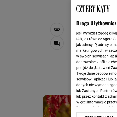
Droga Użytkownicz
Tego jesieni
jeśli wyrazisz zgodę klika
możesz pom
IAB, jak również Agora S
jak adresy IP, adresy e-m
marketingowych, w szcze
Magdalena Pastwa
w swoich serwisach, aplik
20 września 2025, 21:30
dobrowolne. Jeśli nie ch
przejdź do „Ustawień Z
Jesień już powoli 
Twoje dane osobowe mogą
niego ze szczególn
serwisów i aplikacji lub
pięknym wyglądem 
danych nie wymaga zgody 
lub Zaufanych Partnerów
lub przez kontakt z admi
Więcej informacji o prz
Prywatności Agora S.A.