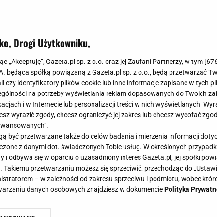
ko, Drogi Użytkowniku,
ą potrzebuje twój ogród - 3 rzeczy,
jąc „Akceptuję”, Gazeta.pl sp. z o.o. oraz jej Zaufani Partnerzy, w tym [
67
inąć
.A. będąca spółką powiązaną z Gazeta.pl sp. z o.o., będą przetwarzać T
ail czy identyfikatory plików cookie lub inne informacje zapisane w tych p
gólności na potrzeby wyświetlania reklam dopasowanych do Twoich zain
acjach i w Internecie lub personalizacji treści w nich wyświetlanych. Wyr
cesz wyrazić zgody, chcesz ograniczyć jej zakres lub chcesz wycofać zgo
aawansowanych”.
zaczyna pojawiać się w naszym ogrodzie, a to oznacza, 
 być przetwarzane także do celów badania i mierzenia informacji dot
ą troską. Tych 3 rzeczy nie można pomijać, jeśli chcesz
 łączone z danymi dot. świadczonych Tobie usług. W określonych przypad
ogrodu podczas następnej wiosny.
i odbywa się w oparciu o uzasadniony interes Gazeta.pl, jej spółki powi
. Takiemu przetwarzaniu możesz się sprzeciwić, przechodząc do „Ust
nistratorem – w zależności od zakresu sprzeciwu i podmiotu, wobec które
etwarzaniu danych osobowych znajdziesz w dokumencie
Polityka Prywatn