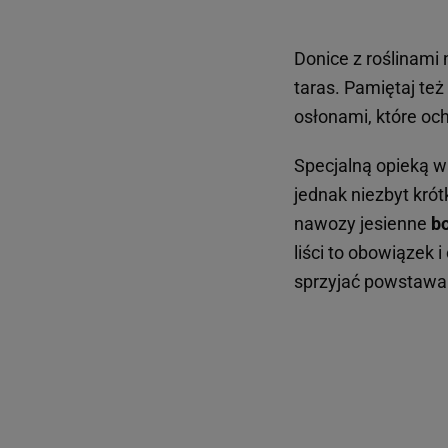
Donice z roślinami 
taras. Pamiętaj te
osłonami, które oc
Specjalną opieką w
jednak niezbyt kró
nawozy jesienne
bo
liści to obowiązek
sprzyjać powstawan