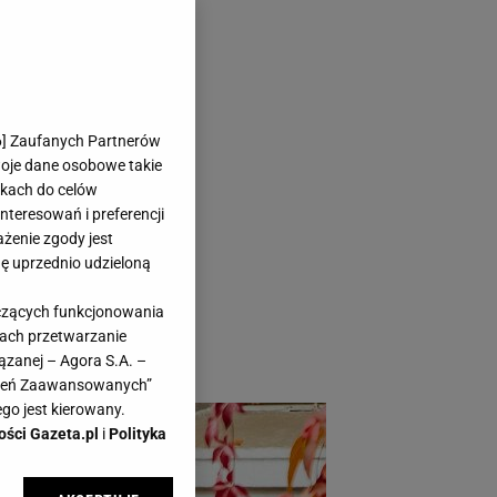
 których nie
6
] Zaufanych Partnerów
woje dane osobowe takie
likach do celów
teresowań i preferencji
ażenie zgody jest
dę uprzednio udzieloną
że pora zadbać o
yczących funkcjonowania
 cieszyć się
kach przetwarzanie
ązanej – Agora S.A. –
awień Zaawansowanych”
go jest kierowany.
ości Gazeta.pl
i
Polityka