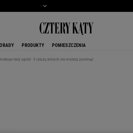
ZIECKO
MOTO
ORADY
PRODUKTY
POMIESZCZENIA
trzebuje twój ogród - 3 rzeczy, których nie możesz pominąć