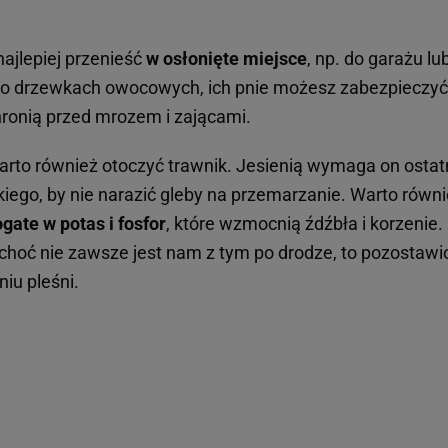
najlepiej przenieść
w osłonięte miejsce
, np. do garażu l
ż o drzewkach owocowych, ich pnie możesz zabezpieczyć
hronią przed mrozem i zającami.
arto również otoczyć trawnik. Jesienią wymaga on ostat
tkiego, by nie narazić gleby na przemarzanie. Warto rów
gate w potas i fosfor
, które wzmocnią źdźbła i korzenie.
 i choć nie zawsze jest nam z tym po drodze, to pozostaw
iu pleśni.