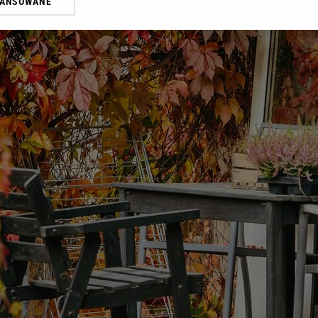
WANSOWANE
żasz też zgodę na zainstalowanie i przechowywanie plików cookie Gazeta.p
gora S.A. na Twoim urządzeniu końcowym. Możesz w każdej chwili zmien
 wywołując narzędzie do zarządzania twoimi preferencjami dot. przetw
ywatności ” w stopce serwisu i przechodząc do „Ustawień Zaawansowan
st także za pomocą ustawień przeglądarki.
rzy i Agora S.A. możemy przetwarzać dane osobowe w następujących cel
 geolokalizacyjnych. Aktywne skanowanie charakterystyki urządzenia do
 na urządzeniu lub dostęp do nich. Spersonalizowane reklamy i treści, p
zanie usług.
Lista Zaufanych Partnerów