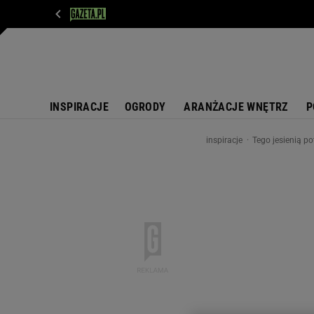
WIADOMOŚCI
NEXT
SPORT
PLOTEK
D
INSPIRACJE
OGRODY
ARANŻACJE WNĘTRZ
P
inspiracje
Tego jesienią po