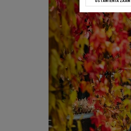
USTAWIENIA ZAA
Klikając „Akceptuję” wyra
Zaufanych Partnerów i A
dotyczące plików cookie,
odnośnik „Ustawienia pr
plików cookie możliwa je
My, nasi Zaufani Partne
Użycie dokładnych danych
Przechowywanie informacji
badnie odbiorców i uleps