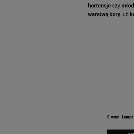
hortensje
czy
młod
warstwą kory
lub
k