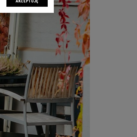
AKCEPTUJĘ
l sp. z o.o., jej
ić swoje preferencje
arzania danych poprzez
ych”. Zmiana ustawień
ach:
 celów identyfikacji.
omiar reklam i treści,