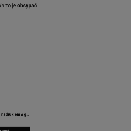
arto je
obsypać