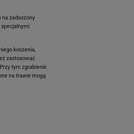
ub na zadaszony
 specjalnymi
niego koszenia,
nież zastosować
 Przy tym zgrabienie
ione na trawie mogą