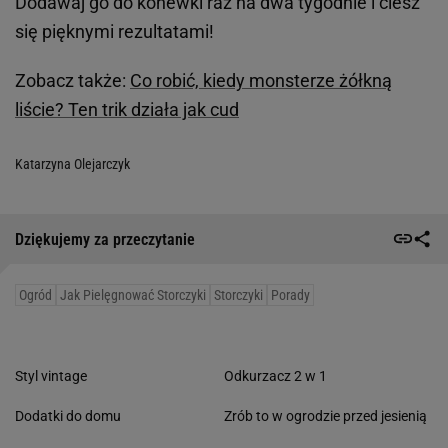
Dodawaj go do konewki raz na dwa tygodnie i ciesz
się pięknymi rezultatami!
Zobacz także:
Co robić, kiedy monsterze żółkną
liście? Ten trik działa jak cud
Katarzyna Olejarczyk
Dziękujemy za przeczytanie
Ogród
Jak Pielęgnować Storczyki
Storczyki
Porady
Styl vintage
Odkurzacz 2 w 1
Dodatki do domu
Zrób to w ogrodzie przed jesienią