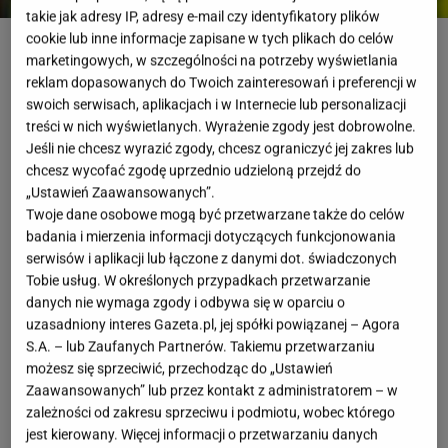
takie jak adresy IP, adresy e-mail czy identyfikatory plików
Wirestock Creators / Shutterstock
cookie lub inne informacje zapisane w tych plikach do celów
marketingowych, w szczególności na potrzeby wyświetlania
OTWÓRZ GALERIĘ
(3)
reklam dopasowanych do Twoich zainteresowań i preferencji w
swoich serwisach, aplikacjach i w Internecie lub personalizacji
treści w nich wyświetlanych. Wyrażenie zgody jest dobrowolne.
Jesteś fanką storczyków, jednak nie masz ręki do
Jeśli nie chcesz wyrazić zgody, chcesz ograniczyć jej zakres lub
tych kwiatów? Zanim zaczniesz je przeklinać i
chcesz wycofać zgodę uprzednio udzieloną przejdź do
kompletnie stracisz do nich zapał, to koniecznie
„Ustawień Zaawansowanych”.
Twoje dane osobowe mogą być przetwarzane także do celów
wypróbuj poniższy sposób, który kosztuje tyle co nic,
badania i mierzenia informacji dotyczących funkcjonowania
a w ostatnim czasie podbił Internet. Wiele osób
serwisów i aplikacji lub łączone z danymi dot. świadczonych
zarzeka się, że dzięki temu niepozornemu trikowi ich
Tobie usług. W określonych przypadkach przetwarzanie
danych nie wymaga zgody i odbywa się w oparciu o
wybredne storczyki kwitną przez cały rok!
uzasadniony interes Gazeta.pl, jej spółki powiązanej – Agora
S.A. – lub Zaufanych Partnerów. Takiemu przetwarzaniu
możesz się sprzeciwić, przechodząc do „Ustawień
Zaawansowanych” lub przez kontakt z administratorem – w
zależności od zakresu sprzeciwu i podmiotu, wobec którego
jest kierowany. Więcej informacji o przetwarzaniu danych