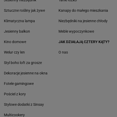
Jesienny niezbędnik
Tanie łóżko
Sztuczne rośliny jak żywe
Kanapy do małego mieszkania
Klimatyczna lampa
Niezbędniki na jesienne chłody
Jesienny balkon
Meble wypoczynkowe
Kino domowe
JAK DZIAŁAJĄ CZTERY KĄTY?
Welur czy len
O nas
Styl boho loft za grosze
Dekoracje jesienne na okna
Fotele gamingowe
Pościel z kory
Stylowe dodatki z Sinsay
Multicookery