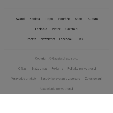
Avanti
Kobieta
Haps
Podróże
Sport
Kultura
Edziecko
Plotek
Gazeta.pl
Poczta
Newsletter
Facebook
RSS
Copyright © Gazeta.pl sp. z o.o.
O Nas
Staże u nas
Reklama
Polityka prywatności
Wszystkie artykuły
Zasady korzystania z portalu
Zgłoś uwagi
Ustawienia prywatności
Właściciel niniejszego serwisu nie wyraża zgody na zwielokrotnianie ani inne
korzystanie z utworów rozpowszechnionych w tym serwisie, w celu