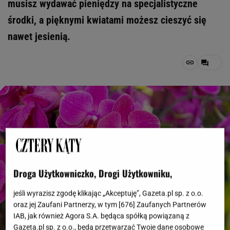
musisz wydawać pieniędzy na specjalistyczne
środki, a pięknymi kwiatami możesz cieszyć się
nawet jesienią.
Droga Użytkowniczko, Drogi Użytkowniku,
jeśli wyrazisz zgodę klikając „Akceptuję”, Gazeta.pl sp. z o.o.
oraz jej Zaufani Partnerzy, w tym [
676
] Zaufanych Partnerów
IAB, jak również Agora S.A. będąca spółką powiązaną z
Gazeta.pl sp. z o.o., będą przetwarzać Twoje dane osobowe