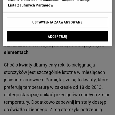
Lista Zaufanych Partnerów
USTAWIENIA ZAAWANSOWANE
AKCEPTUJĘ
Jak zadbać o storczyki jesienią? Pamiętaj o tych
elementach
Choć o kwiaty dbamy cały rok, to pielęgnacja
storczyków jest szczególnie istotna w miesiącach
jesienno-zimowych. Pamiętaj, że są to kwiaty, które
preferują temperaturę w zakresie od 18 do 20ºC,
dlatego staraj się unikać przeciągów i nagłych zmian
temperatury. Dodatkowo zapewnij im stały dostęp
do światła dziennego. Zimą storczyki potrzebują