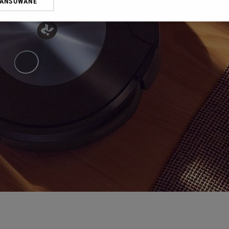
WANSOWANE
żasz też zgodę na zainstalowanie i przechowywanie plików cookie Gazeta.p
gora S.A. na Twoim urządzeniu końcowym. Możesz w każdej chwili zmien
 wywołując narzędzie do zarządzania twoimi preferencjami dot. przetw
ywatności ” w stopce serwisu i przechodząc do „Ustawień Zaawansowan
st także za pomocą ustawień przeglądarki.
rzy i Agora S.A. możemy przetwarzać dane osobowe w następujących cel
 geolokalizacyjnych. Aktywne skanowanie charakterystyki urządzenia do
 na urządzeniu lub dostęp do nich. Spersonalizowane reklamy i treści, p
zanie usług.
Lista Zaufanych Partnerów