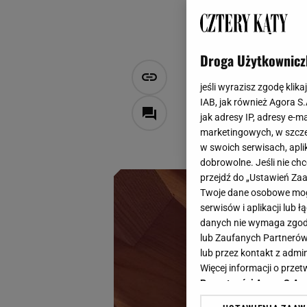
Droga Użytkownicz
Odkurzaj i 
jeśli wyrazisz zgodę klika
iRobot wyko
IAB, jak również Agora S
jak adresy IP, adresy e-m
marketingowych, w szcze
Natalia Szyperek
w swoich serwisach, aplik
29 września 2025, 17:15
dobrowolne. Jeśli nie ch
przejdź do „Ustawień Z
Twoje dane osobowe mogą
serwisów i aplikacji lub
danych nie wymaga zgody 
lub Zaufanych Partnerów
lub przez kontakt z admi
Więcej informacji o prz
Prywatności Agora S.A.