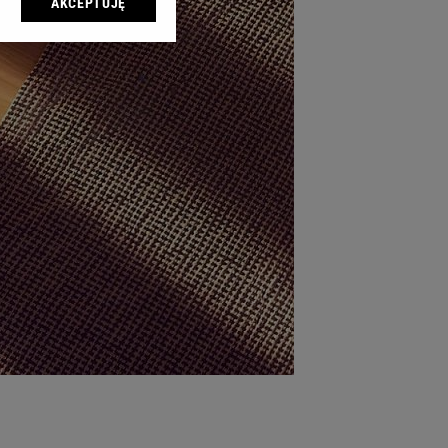
AKCEPTUJĘ
l sp. z o.o., jej
ić swoje preferencje
arzania danych poprzez
ych”. Zmiana ustawień
ach:
 celów identyfikacji.
omiar reklam i treści,