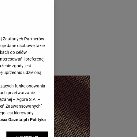
Sprzęty marki
6
] Zaufanych Partnerów
woje dane osobowe takie
likach do celów
teresowań i preferencji
ażenie zgody jest
dę uprzednio udzieloną
yczących funkcjonowania
kach przetwarzanie
ązanej – Agora S.A. –
awień Zaawansowanych”
go jest kierowany.
ości Gazeta.pl
i
Polityka