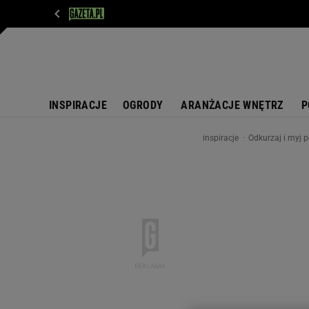
WIADOMOŚCI
NEXT
SPORT
PLOTEK
D
INSPIRACJE
OGRODY
ARANŻACJE WNĘTRZ
P
inspiracje
Odkurzaj i myj 