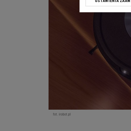
USTAWIENIA ZAA
Klikając „Akceptuję” wyra
Zaufanych Partnerów i A
dotyczące plików cookie,
odnośnik „Ustawienia pr
plików cookie możliwa je
My, nasi Zaufani Partne
Użycie dokładnych danych
Przechowywanie informacji
badnie odbiorców i uleps
fot. irobot.pl