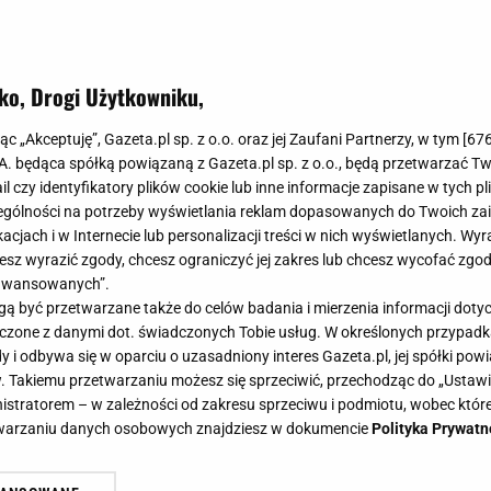
ko, Drogi Użytkowniku,
myj podłogę jednym urządzeniem. 
jąc „Akceptuję”, Gazeta.pl sp. z o.o. oraz jej Zaufani Partnerzy, w tym [
67
nają całą pracę za ciebie
.A. będąca spółką powiązaną z Gazeta.pl sp. z o.o., będą przetwarzać T
ail czy identyfikatory plików cookie lub inne informacje zapisane w tych p
gólności na potrzeby wyświetlania reklam dopasowanych do Twoich zain
acjach i w Internecie lub personalizacji treści w nich wyświetlanych. Wyr
cesz wyrazić zgody, chcesz ograniczyć jej zakres lub chcesz wycofać zgo
aawansowanych”.
 być przetwarzane także do celów badania i mierzenia informacji dot
 łączone z danymi dot. świadczonych Tobie usług. W określonych przypad
i odbywa się w oparciu o uzasadniony interes Gazeta.pl, jej spółki powi
. Takiemu przetwarzaniu możesz się sprzeciwić, przechodząc do „Ust
nistratorem – w zależności od zakresu sprzeciwu i podmiotu, wobec które
etwarzaniu danych osobowych znajdziesz w dokumencie
Polityka Prywatn