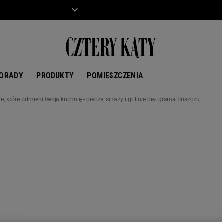
ZIECKO
MOTO
ORADY
PRODUKTY
POMIESZCZENIA
, które odmieni twoją kuchnię - piecze, smaży i grilluje bez grama tłuszczu