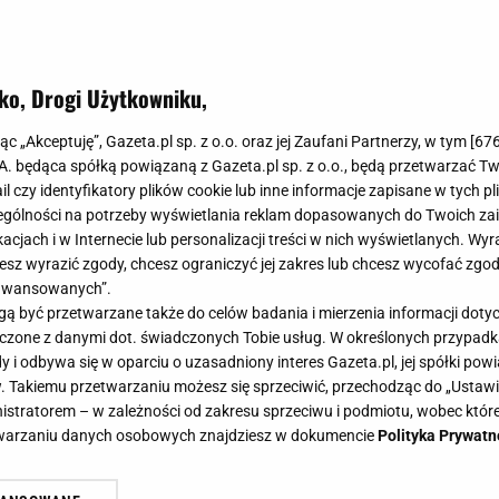
ko, Drogi Użytkowniku,
zenie, które odmieni twoją kuchnię 
jąc „Akceptuję”, Gazeta.pl sp. z o.o. oraz jej Zaufani Partnerzy, w tym [
67
lluje bez grama tłuszczu
.A. będąca spółką powiązaną z Gazeta.pl sp. z o.o., będą przetwarzać T
ail czy identyfikatory plików cookie lub inne informacje zapisane w tych p
gólności na potrzeby wyświetlania reklam dopasowanych do Twoich zain
acjach i w Internecie lub personalizacji treści w nich wyświetlanych. Wyr
cesz wyrazić zgody, chcesz ograniczyć jej zakres lub chcesz wycofać zgo
aawansowanych”.
ez bałaganu - gotuj bez tłuszczu w kilkanaście minut.
 być przetwarzane także do celów badania i mierzenia informacji dot
 łączone z danymi dot. świadczonych Tobie usług. W określonych przypad
i odbywa się w oparciu o uzasadniony interes Gazeta.pl, jej spółki powi
. Takiemu przetwarzaniu możesz się sprzeciwić, przechodząc do „Ust
nistratorem – w zależności od zakresu sprzeciwu i podmiotu, wobec które
etwarzaniu danych osobowych znajdziesz w dokumencie
Polityka Prywatn