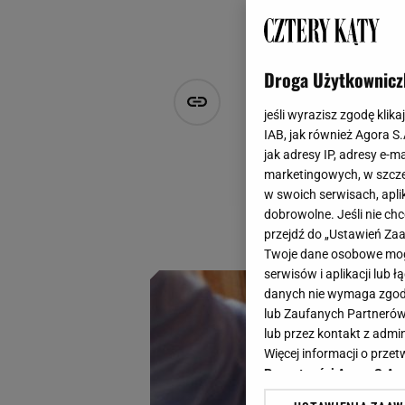
Droga Użytkownicz
Jedno urząd
jeśli wyrazisz zgodę klika
smaży i gri
IAB, jak również Agora S
jak adresy IP, adresy e-m
marketingowych, w szcze
Opracowała
Anna Chlebus
w swoich serwisach, aplik
4 października 2025, 16:06
dobrowolne. Jeśli nie ch
przejdź do „Ustawień Z
Zdrowo, szybko i b
Twoje dane osobowe mogą
serwisów i aplikacji lub
danych nie wymaga zgody 
lub Zaufanych Partnerów
lub przez kontakt z admi
Więcej informacji o prz
Prywatności Agora S.A.