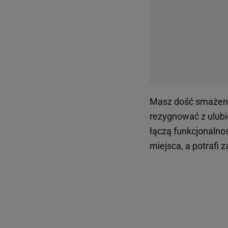
Frytkownica beztłu
W świecie, gdzie z
zyskują popularność
gorącego powietrza
miękkie w środku – 
osób, które nie chc
wersji tych dań.