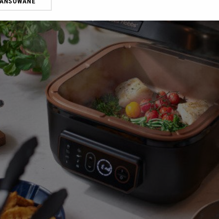
WANSOWANE
żasz też zgodę na zainstalowanie i przechowywanie plików cookie Gazeta.p
gora S.A. na Twoim urządzeniu końcowym. Możesz w każdej chwili zmien
 wywołując narzędzie do zarządzania twoimi preferencjami dot. przetw
ywatności ” w stopce serwisu i przechodząc do „Ustawień Zaawansowan
st także za pomocą ustawień przeglądarki.
rzy i Agora S.A. możemy przetwarzać dane osobowe w następujących cel
 geolokalizacyjnych. Aktywne skanowanie charakterystyki urządzenia do
 na urządzeniu lub dostęp do nich. Spersonalizowane reklamy i treści, p
zanie usług.
Lista Zaufanych Partnerów