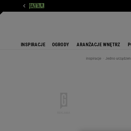
WIADOMOŚCI
NEXT
SPORT
PLOTEK
D
INSPIRACJE
OGRODY
ARANŻACJE WNĘTRZ
P
inspiracje
Jedno urządzenie