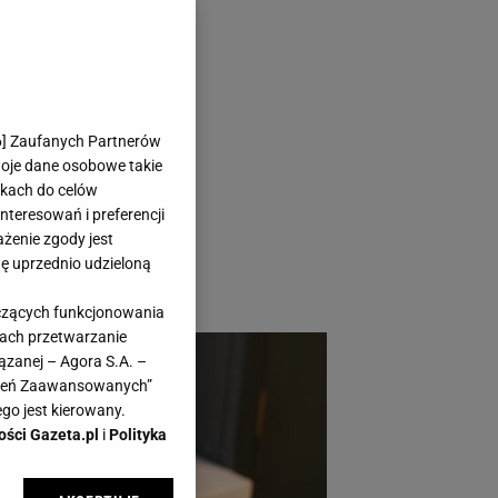
- piecze,
6
] Zaufanych Partnerów
woje dane osobowe takie
likach do celów
teresowań i preferencji
ażenie zgody jest
dę uprzednio udzieloną
yczących funkcjonowania
kach przetwarzanie
ązanej – Agora S.A. –
awień Zaawansowanych”
go jest kierowany.
ości Gazeta.pl
i
Polityka