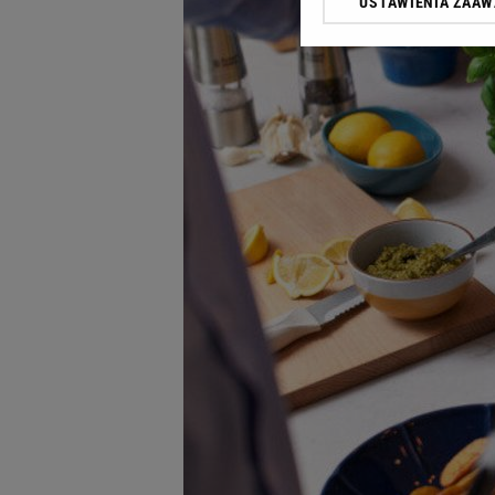
USTAWIENIA ZAA
Klikając „Akceptuję” wyra
Zaufanych Partnerów i A
dotyczące plików cookie,
odnośnik „Ustawienia pr
plików cookie możliwa je
My, nasi Zaufani Partne
Użycie dokładnych danych
Przechowywanie informacji
badnie odbiorców i uleps