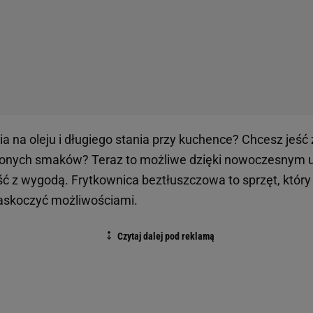
szczowa - mała rewolucja w Twojej kuchni
drowe odżywianie staje się coraz ważniejsze, beztłuszcz
 jako praktyczna alternatywa dla tradycyjnego smażenia.
 potrawy są równomiernie opiekane z każdej strony – ch
bez konieczności używania dużej ilości oleju. To doskon
ą rezygnować z frytek, skrzydełek czy nuggetsów, ale zal