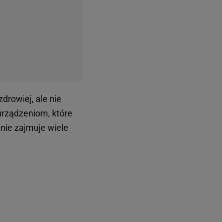
owe frytkownice
 Dzięki cyrkulacji
rupiące z zewnątrz i
ałe rozwiązanie dla
eży im na lżejszej