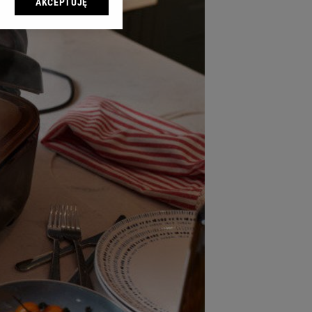
AKCEPTUJĘ
l sp. z o.o., jej
ić swoje preferencje
arzania danych poprzez
ych”. Zmiana ustawień
ach:
 celów identyfikacji.
omiar reklam i treści,