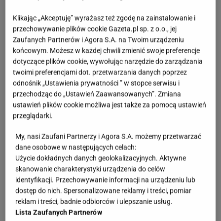
kolorów. Drewniane blaty, jasne ściany oraz
Klikając „Akceptuję” wyrażasz też zgodę na zainstalowanie i
elementy ceramiki i kamienia wprowadzają do
przechowywanie plików cookie Gazeta.pl sp. z o.o., jej
Zaufanych Partnerów i Agora S.A. na Twoim urządzeniu
przestrzeni harmonię. Ważna jest również
końcowym. Możesz w każdej chwili zmienić swoje preferencje
funkcjonalność – przestrzeń musi być dobrze
dotyczące plików cookie, wywołując narzędzie do zarządzania
zorganizowana i wygodna w użytkowaniu. By
twoimi preferencjami dot. przetwarzania danych poprzez
odnośnik „Ustawienia prywatności ” w stopce serwisu i
stworzyć kuchnię w tym stylu bez dużych wydatków,
przechodząc do „Ustawień Zaawansowanych”. Zmiana
wystarczy skupić się na detalach. Zamiast
ustawień plików cookie możliwa jest także za pomocą ustawień
kosztownych mebli, można postawić na akcesoria:
przeglądarki.
drewniane deski, ceramiczne naczynia i pojemniki.
My, nasi Zaufani Partnerzy i Agora S.A. możemy przetwarzać
Rośliny w minimalistycznych doniczkach oraz proste
dane osobowe w następujących celach:
oświetlenie dopełnią aranżację. Dzięki tym drobnym
Użycie dokładnych danych geolokalizacyjnych. Aktywne
skanowanie charakterystyki urządzenia do celów
zmianom Twoja kuchnia nabierze charakteru stylu
identyfikacji. Przechowywanie informacji na urządzeniu lub
Japandi.
dostęp do nich. Spersonalizowane reklamy i treści, pomiar
reklam i treści, badnie odbiorców i ulepszanie usług.
Lista Zaufanych Partnerów