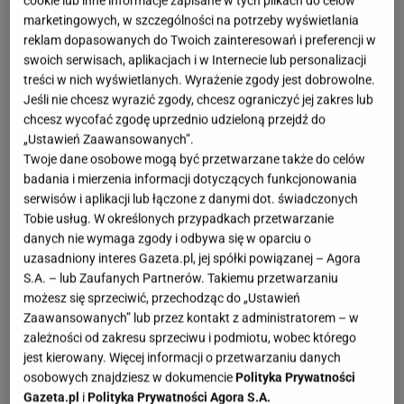
cookie lub inne informacje zapisane w tych plikach do celów
Jevgenija ZUK, fot. shutterstock/autor
marketingowych, w szczególności na potrzeby wyświetlania
reklam dopasowanych do Twoich zainteresowań i preferencji w
Z biegiem lat styl Japandi staje się jednym z
swoich serwisach, aplikacjach i w Internecie lub personalizacji
najchętniej wybieranych trendów w urządzaniu
treści w nich wyświetlanych. Wyrażenie zgody jest dobrowolne.
wnętrz. Cechuje go harmonia, prostota oraz
Jeśli nie chcesz wyrazić zgody, chcesz ograniczyć jej zakres lub
chcesz wycofać zgodę uprzednio udzieloną przejdź do
wykorzystanie naturalnych materiałów, które tworzą
„Ustawień Zaawansowanych”.
przytulną, ale minimalistyczną przestrzeń.
Twoje dane osobowe mogą być przetwarzane także do celów
Podpowiemy, jak za małe pieniądze urządzić
badania i mierzenia informacji dotyczących funkcjonowania
serwisów i aplikacji lub łączone z danymi dot. świadczonych
kuchnię w tym stylu, zachowując równowagę
Tobie usług. W określonych przypadkach przetwarzanie
pomiędzy funkcjonalnością a estetyką.
danych nie wymaga zgody i odbywa się w oparciu o
uzasadniony interes Gazeta.pl, jej spółki powiązanej – Agora
Styl Japandi w kuchni – prostota, funkcjonalność i
S.A. – lub Zaufanych Partnerów. Takiemu przetwarzaniu
możesz się sprzeciwić, przechodząc do „Ustawień
przytulność
Zaawansowanych” lub przez kontakt z administratorem – w
zależności od zakresu sprzeciwu i podmiotu, wobec którego
Styl Japandi to fuzja japońskiego minimalizmu i
jest kierowany. Więcej informacji o przetwarzaniu danych
skandynawskiej przytulności.
W kuchni oznacza to
osobowych znajdziesz w dokumencie
Polityka Prywatności
Gazeta.pl
i
Polityka Prywatności Agora S.A.
proste linie, naturalne materiały i stonowaną paletę