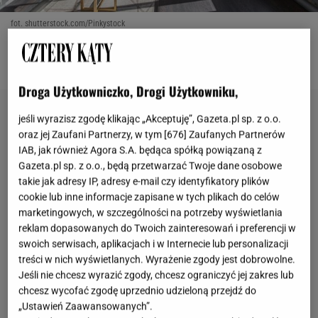
fot. shutterstock.com/Pinkystock
OTWÓRZ GALERIĘ
(3)
Droga Użytkowniczko, Drogi Użytkowniku,
jeśli wyrazisz zgodę klikając „Akceptuję”, Gazeta.pl sp. z o.o.
oraz jej Zaufani Partnerzy, w tym [
676
] Zaufanych Partnerów
IAB, jak również Agora S.A. będąca spółką powiązaną z
Gazeta.pl sp. z o.o., będą przetwarzać Twoje dane osobowe
takie jak adresy IP, adresy e-mail czy identyfikatory plików
cookie lub inne informacje zapisane w tych plikach do celów
marketingowych, w szczególności na potrzeby wyświetlania
reklam dopasowanych do Twoich zainteresowań i preferencji w
swoich serwisach, aplikacjach i w Internecie lub personalizacji
treści w nich wyświetlanych. Wyrażenie zgody jest dobrowolne.
Jeśli nie chcesz wyrazić zgody, chcesz ograniczyć jej zakres lub
chcesz wycofać zgodę uprzednio udzieloną przejdź do
„Ustawień Zaawansowanych”.