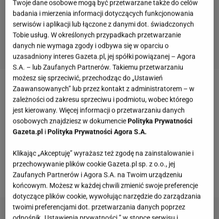
Twoje dane osobowe mogą być przetwarzane także do celów
badania i mierzenia informacji dotyczących funkcjonowania
serwisów i aplikacji lub łączone z danymi dot. świadczonych
Tobie usług. W określonych przypadkach przetwarzanie
danych nie wymaga zgody i odbywa się w oparciu o
uzasadniony interes Gazeta.pl, jej spółki powiązanej – Agora
S.A. – lub Zaufanych Partnerów. Takiemu przetwarzaniu
możesz się sprzeciwić, przechodząc do „Ustawień
Zaawansowanych” lub przez kontakt z administratorem – w
Styl loftowy kojarzy się z przestrzenią,
cegłą,
zależności od zakresu sprzeciwu i podmiotu, wobec którego
industrialnymi lampami i surowością rodem z
jest kierowany. Więcej informacji o przetwarzaniu danych
nowojorskich fabryk.
Wiele osób myśli, że żeby
osobowych znajdziesz w dokumencie
Polityka Prywatności
Gazeta.pl
i
Polityka Prywatności Agora S.A.
uzyskać taki efekt, potrzebny jest kosztowny remont
i wysokie sufity. Tymczasem klimat loftu można
Klikając „Akceptuję” wyrażasz też zgodę na zainstalowanie i
wprowadzić nawet do małego mieszkania w bloku i
przechowywanie plików cookie Gazeta.pl sp. z o.o., jej
Zaufanych Partnerów i Agora S.A. na Twoim urządzeniu
to niewielkim kosztem.
końcowym. Możesz w każdej chwili zmienić swoje preferencje
dotyczące plików cookie, wywołując narzędzie do zarządzania
twoimi preferencjami dot. przetwarzania danych poprzez
odnośnik „Ustawienia prywatności ” w stopce serwisu i