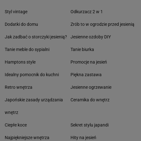
Styl vintage
Odkurzacz 2 w 1
Dodatki do domu
Zrób to w ogrodzie przed jesienią
Jak zadbać o storczyki jesienią?
Jesienne ozdoby DIY
Tanie meble do sypialni
Tanie biurka
Hamptons style
Promocje na jesień
Idealny pomocnik do kuchni
Piękna zastawa
Retro wnętrza
Jesienne ogrzewanie
Japońskie zasady urządzania
Ceramika do wnętrz
wnętrz
Ciepłe koce
Sekret stylu japandi
Najpiękniejsze wnętrza
Hity na jesień