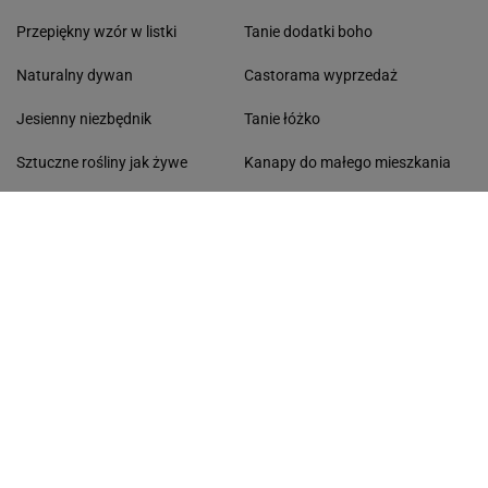
Przepiękny wzór w listki
Tanie dodatki boho
Naturalny dywan
Castorama wyprzedaż
Jesienny niezbędnik
Tanie łóżko
Sztuczne rośliny jak żywe
Kanapy do małego mieszkania
Klimatyczna lampa
Niezbędniki na jesienne chłody
Jesienny balkon
Meble wypoczynkowe
Kino domowe
JAK DZIAŁAJĄ CZTERY KĄTY?
Welur czy len
O nas
Styl boho loft za grosze
Dekoracje jesienne na okna
Fotele gamingowe