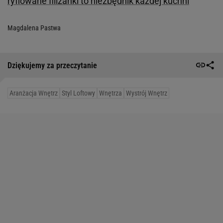
ryflowane filiżanki to niezbędnik każdej kuchni
Magdalena Pastwa
Dziękujemy za przeczytanie
Aranżacja Wnętrz
Styl Loftowy
Wnętrza
Wystrój Wnętrz