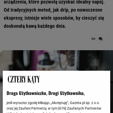
urządzenia, które pozwolą uzyskać idealny napój.
Od tradycyjnych metod, jak drip, po nowoczesne
ekspresy, istnieje wiele sposobów, by cieszyć się
doskonałą kawą każdego dnia.
Droga Użytkowniczko, Drogi Użytkowniku,
jeśli wyrazisz zgodę klikając „Akceptuję”, Gazeta.pl sp. z o.o.
oraz jej Zaufani Partnerzy, w tym [
676
] Zaufanych Partnerów