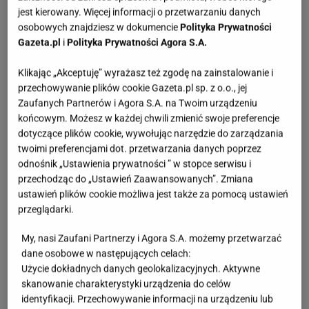
Tradycyjne metody parzenia kawy
jest kierowany. Więcej informacji o przetwarzaniu danych
osobowych znajdziesz w dokumencie
Polityka Prywatności
Jeśli chcesz poczuć się jak prawdziwy barista, warto
Gazeta.pl
i
Polityka Prywatności Agora S.A.
zacząć od klasycznych metod parzenia kawy.
Klikając „Akceptuję” wyrażasz też zgodę na zainstalowanie i
Aeropress, drip (tzw. kawa przelewowa) oraz french
przechowywanie plików cookie Gazeta.pl sp. z o.o., jej
press to świetne opcje dla tych, którzy cenią sobie
Zaufanych Partnerów i Agora S.A. na Twoim urządzeniu
końcowym. Możesz w każdej chwili zmienić swoje preferencje
pełnię smaku i aromatu.
Aeropress jest szybki i
dotyczące plików cookie, wywołując narzędzie do zarządzania
łatwy w obsłudze, zapewniając intensywny napar.
twoimi preferencjami dot. przetwarzania danych poprzez
French press zaś, pozwala uzyskać pełniejszy,
odnośnik „Ustawienia prywatności ” w stopce serwisu i
przechodząc do „Ustawień Zaawansowanych”. Zmiana
bardziej oleisty napój, idealny dla miłośników
ustawień plików cookie możliwa jest także za pomocą ustawień
mocniejszej kawy. Drip to natomiast metoda, która
przeglądarki.
pozwala na kontrolowanie intensywności kawy, a do
My, nasi Zaufani Partnerzy i Agora S.A. możemy przetwarzać
tego wymaga minimum wysiłku.
dane osobowe w następujących celach:
Użycie dokładnych danych geolokalizacyjnych. Aktywne
skanowanie charakterystyki urządzenia do celów
identyfikacji. Przechowywanie informacji na urządzeniu lub