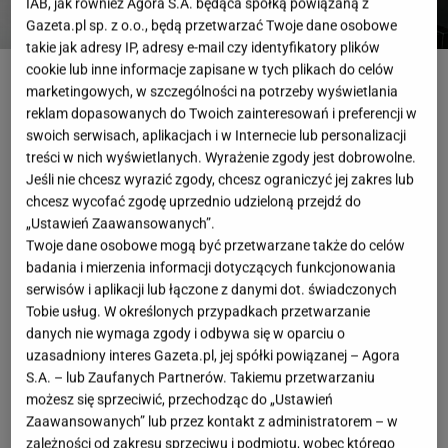
IAB, jak również Agora S.A. będąca spółką powiązaną z
Gazeta.pl sp. z o.o., będą przetwarzać Twoje dane osobowe
takie jak adresy IP, adresy e-mail czy identyfikatory plików
OlegDoroshin, fot. shutterstock/autor
cookie lub inne informacje zapisane w tych plikach do celów
marketingowych, w szczególności na potrzeby wyświetlania
reklam dopasowanych do Twoich zainteresowań i preferencji w
Kawa to napój, który zyskał miano ulubionego dla
swoich serwisach, aplikacjach i w Internecie lub personalizacji
milionów ludzi na całym świecie. Niezależnie od
treści w nich wyświetlanych. Wyrażenie zgody jest dobrowolne.
tego, czy pijemy ją rano, po obiedzie, czy w
Jeśli nie chcesz wyrazić zgody, chcesz ograniczyć jej zakres lub
towarzystwie przyjaciół, każdy sposób parzenia ma
chcesz wycofać zgodę uprzednio udzieloną przejdź do
„Ustawień Zaawansowanych”.
swój niepowtarzalny urok i charakter. Dziś kawa to
Twoje dane osobowe mogą być przetwarzane także do celów
już nie tylko napój, ale także sztuka, od
badania i mierzenia informacji dotyczących funkcjonowania
odpowiedniego mielenia ziaren, przez wybór
serwisów i aplikacji lub łączone z danymi dot. świadczonych
Tobie usług. W określonych przypadkach przetwarzanie
odpowiedniego ekspresu, aż po technikę parzenia.
danych nie wymaga zgody i odbywa się w oparciu o
Poznaj najpopularniejsze metody parzenia kawy i
uzasadniony interes Gazeta.pl, jej spółki powiązanej – Agora
urządzenia, które pomogą Ci uzyskać doskonały
S.A. – lub Zaufanych Partnerów. Takiemu przetwarzaniu
możesz się sprzeciwić, przechodząc do „Ustawień
smak.
Zaawansowanych” lub przez kontakt z administratorem – w
zależności od zakresu sprzeciwu i podmiotu, wobec którego