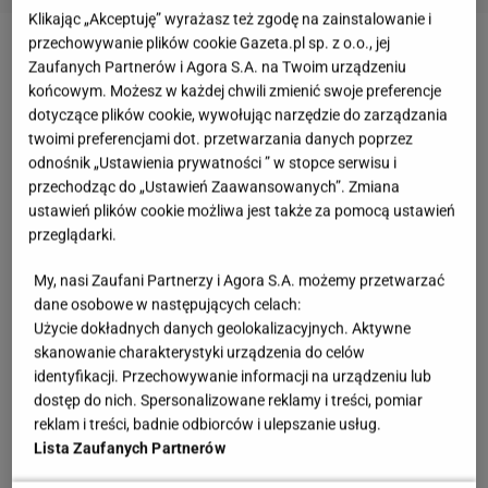
Klikając „Akceptuję” wyrażasz też zgodę na zainstalowanie i
przechowywanie plików cookie Gazeta.pl sp. z o.o., jej
Zaufanych Partnerów i Agora S.A. na Twoim urządzeniu
końcowym. Możesz w każdej chwili zmienić swoje preferencje
dotyczące plików cookie, wywołując narzędzie do zarządzania
twoimi preferencjami dot. przetwarzania danych poprzez
odnośnik „Ustawienia prywatności ” w stopce serwisu i
przechodząc do „Ustawień Zaawansowanych”. Zmiana
ustawień plików cookie możliwa jest także za pomocą ustawień
przeglądarki.
My, nasi Zaufani Partnerzy i Agora S.A. możemy przetwarzać
dane osobowe w następujących celach:
Użycie dokładnych danych geolokalizacyjnych. Aktywne
skanowanie charakterystyki urządzenia do celów
fot. BXB Studio
identyfikacji. Przechowywanie informacji na urządzeniu lub
dostęp do nich. Spersonalizowane reklamy i treści, pomiar
Ich przygotowania obejmują zazwyczaj
reklam i treści, badnie odbiorców i ulepszanie usług.
Lista Zaufanych Partnerów
gromadzenie zapasów
(żywności, wody, leków),
naukę umiejętności survivalowych,
zabezpieczanie