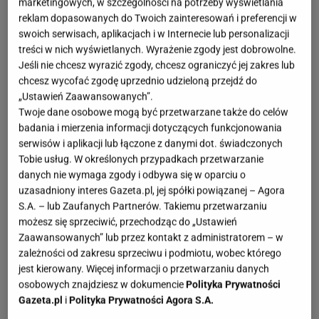
marketingowych, w szczególności na potrzeby wyświetlania
reklam dopasowanych do Twoich zainteresowań i preferencji w
swoich serwisach, aplikacjach i w Internecie lub personalizacji
treści w nich wyświetlanych. Wyrażenie zgody jest dobrowolne.
Jeśli nie chcesz wyrazić zgody, chcesz ograniczyć jej zakres lub
chcesz wycofać zgodę uprzednio udzieloną przejdź do
„Ustawień Zaawansowanych”.
Twoje dane osobowe mogą być przetwarzane także do celów
badania i mierzenia informacji dotyczących funkcjonowania
serwisów i aplikacji lub łączone z danymi dot. świadczonych
Tobie usług. W określonych przypadkach przetwarzanie
danych nie wymaga zgody i odbywa się w oparciu o
uzasadniony interes Gazeta.pl, jej spółki powiązanej – Agora
S.A. – lub Zaufanych Partnerów. Takiemu przetwarzaniu
możesz się sprzeciwić, przechodząc do „Ustawień
Zaawansowanych” lub przez kontakt z administratorem – w
zależności od zakresu sprzeciwu i podmiotu, wobec którego
jest kierowany. Więcej informacji o przetwarzaniu danych
osobowych znajdziesz w dokumencie
Polityka Prywatności
Gazeta.pl
i
Polityka Prywatności Agora S.A.