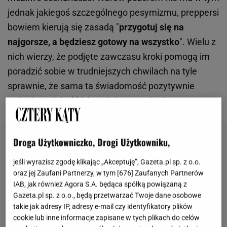
jednak jakiegoś szczególnego pesymizmu, preppersi
bowiem kierują się zasadą "
przygotuj się na
najgorsze, a będziesz gotowy na wszystko
". Wielu z
nich wierzy, że podjęte zawczasu kroki pomogą im
poradzić sobie w trudniejszych chwilach na tyle
sprawnie, że sama ta świadomość pozytywnie
wpłynie na jakość ich codziennego życia.
Droga Użytkowniczko, Drogi Użytkowniku,
jeśli wyrazisz zgodę klikając „Akceptuję”, Gazeta.pl sp. z o.o.
oraz jej Zaufani Partnerzy, w tym [
676
] Zaufanych Partnerów
IAB, jak również Agora S.A. będąca spółką powiązaną z
Gazeta.pl sp. z o.o., będą przetwarzać Twoje dane osobowe
takie jak adresy IP, adresy e-mail czy identyfikatory plików
cookie lub inne informacje zapisane w tych plikach do celów