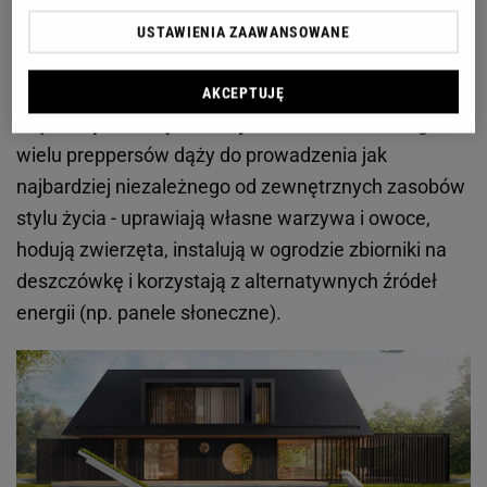
swoich domów oraz budowanie sieci wsparcia
, aby
USTAWIENIA ZAAWANSOWANE
być gotowym na ewentualne trudne czasy w bliższej
lub dalszej przyszłości. Takie podejście łączy się
AKCEPTUJĘ
często z
potrzebą samowystarczalności
, dlatego
wielu preppersów dąży do prowadzenia jak
najbardziej niezależnego od zewnętrznych zasobów
stylu życia - uprawiają własne warzywa i owoce,
hodują zwierzęta, instalują w ogrodzie zbiorniki na
deszczówkę i korzystają z alternatywnych źródeł
energii (np. panele słoneczne).