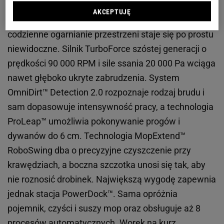
AKCEPTUJĘ
X50 Ultra to zaawansowany robot, który sprawia, że
codzienne ogarnianie przestrzeni staje się po prostu
niewidoczne. Silnik TurboForce szóstej generacji o
prędkości 90 000 RPM i sile ssania 20 000 Pa wciąga
nawet głęboko ukryte zabrudzenia. System
OmniDirt™ Detection 2.0 rozpoznaje rodzaj brudu i
sam dopasowuje intensywność pracy, a technologia
ProLeap™ umożliwia pokonywanie progów i
dywanów do 6 cm. Technologia MopExtend™
RoboSwing dba o precyzyjne czyszczenie przy
krawędziach, a boczna szczotka unosi się tak, aby
nie roznosić drobinek. Największą wygodę zapewnia
jednak stacja PowerDock™. Sama opróżnia
pojemnik, czyści i suszy mop oraz obsługuje aż 8
procesów automatycznych. Worek na kurz