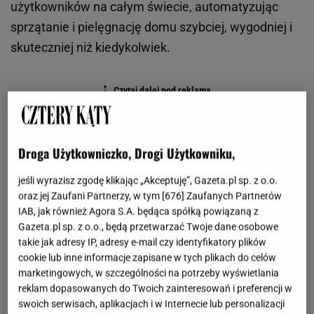
użytkowników na całym świecie, automatyzując
sprzątanie i pielęgnację domu szybciej, wygodniej i
skuteczniej niż kiedykolwiek.
Droga Użytkowniczko, Drogi Użytkowniku,
jeśli wyrazisz zgodę klikając „Akceptuję”, Gazeta.pl sp. z o.o.
oraz jej Zaufani Partnerzy, w tym [
676
] Zaufanych Partnerów
IAB, jak również Agora S.A. będąca spółką powiązaną z
Gazeta.pl sp. z o.o., będą przetwarzać Twoje dane osobowe
takie jak adresy IP, adresy e-mail czy identyfikatory plików
cookie lub inne informacje zapisane w tych plikach do celów
marketingowych, w szczególności na potrzeby wyświetlania
reklam dopasowanych do Twoich zainteresowań i preferencji w
swoich serwisach, aplikacjach i w Internecie lub personalizacji