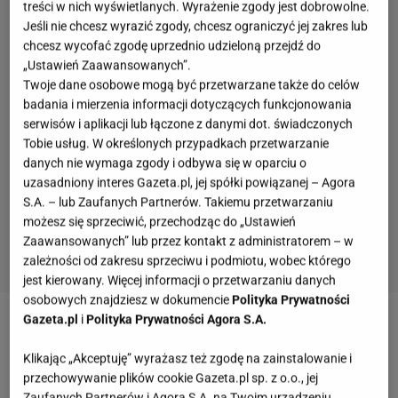
treści w nich wyświetlanych. Wyrażenie zgody jest dobrowolne.
Jeśli nie chcesz wyrazić zgody, chcesz ograniczyć jej zakres lub
chcesz wycofać zgodę uprzednio udzieloną przejdź do
„Ustawień Zaawansowanych”.
Twoje dane osobowe mogą być przetwarzane także do celów
badania i mierzenia informacji dotyczących funkcjonowania
serwisów i aplikacji lub łączone z danymi dot. świadczonych
Tobie usług. W określonych przypadkach przetwarzanie
danych nie wymaga zgody i odbywa się w oparciu o
uzasadniony interes Gazeta.pl, jej spółki powiązanej – Agora
S.A. – lub Zaufanych Partnerów. Takiemu przetwarzaniu
możesz się sprzeciwić, przechodząc do „Ustawień
Zaawansowanych” lub przez kontakt z administratorem – w
zależności od zakresu sprzeciwu i podmiotu, wobec którego
jest kierowany. Więcej informacji o przetwarzaniu danych
osobowych znajdziesz w dokumencie
Polityka Prywatności
Gazeta.pl
i
Polityka Prywatności Agora S.A.
Black Friday - moment, w którym wygoda staje się
inwestycją
Klikając „Akceptuję” wyrażasz też zgodę na zainstalowanie i
przechowywanie plików cookie Gazeta.pl sp. z o.o., jej
Zaufanych Partnerów i Agora S.A. na Twoim urządzeniu