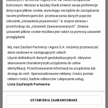
Koniec listopada to idealny moment, aby pozwolić
końcowym. Możesz w każdej chwili zmienić swoje preferencje
technologii przejąć część codziennych zadań. Dzięki
dotyczące plików cookie, wywołując narzędzie do zarządzania
promocjom Black Friday na produkty Dreame
twoimi preferencjami dot. przetwarzania danych poprzez
odnośnik „Ustawienia prywatności ” w stopce serwisu i
możesz wreszcie kompleksowo zadbać nie tylko o
przechodząc do „Ustawień Zaawansowanych”. Zmiana
dom, lecz także o własny komfort. To doskonała
ustawień plików cookie możliwa jest także za pomocą ustawień
okazja, by ułatwić sobie życie, a przy okazji
przeglądarki.
podarować bliskim prezent, który realnie odciąży ich
My, nasi Zaufani Partnerzy i Agora S.A. możemy przetwarzać
każdego dnia. Poniżej znajdziesz przegląd urządzeń
dane osobowe w następujących celach:
Dreame, które w czasie Black Friday stają się
Użycie dokładnych danych geolokalizacyjnych. Aktywne
skanowanie charakterystyki urządzenia do celów
wyjątkowo opłacalną i przyszłościową inwestycją.
identyfikacji. Przechowywanie informacji na urządzeniu lub
dostęp do nich. Spersonalizowane reklamy i treści, pomiar
Urządzenia Dreame, które odmienią Twoją
reklam i treści, badnie odbiorców i ulepszanie usług.
codzienność
Lista Zaufanych Partnerów
Dreame X50 Ultra - robot sprzątający, który
USTAWIENIA ZAAWANSOWANE
wszystko robi za Ciebie