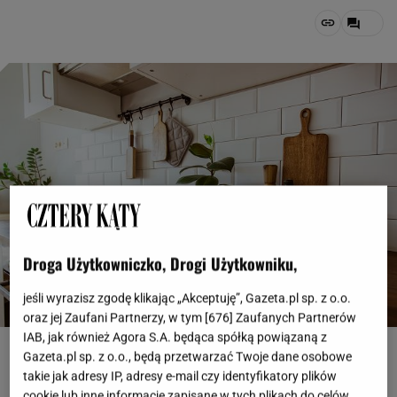
Droga Użytkowniczko, Drogi Użytkowniku,
jeśli wyrazisz zgodę klikając „Akceptuję”, Gazeta.pl sp. z o.o.
oraz jej Zaufani Partnerzy, w tym [
676
] Zaufanych Partnerów
IAB, jak również Agora S.A. będąca spółką powiązaną z
fot. shutterstock, Katrina Era
Gazeta.pl sp. z o.o., będą przetwarzać Twoje dane osobowe
takie jak adresy IP, adresy e-mail czy identyfikatory plików
OTWÓRZ GALERIĘ
(3)
cookie lub inne informacje zapisane w tych plikach do celów