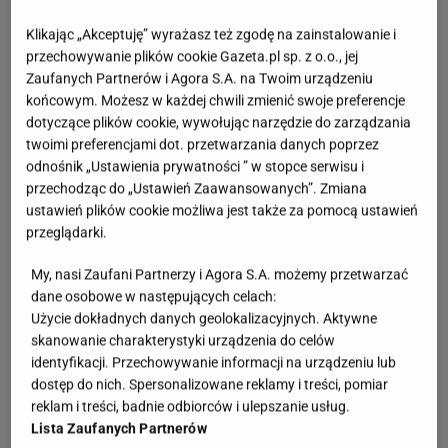
chłonęła zapachów.
Drewniane modele są
Klikając „Akceptuję” wyrażasz też zgodę na zainstalowanie i
klasyczne i przyjemne w dotyku, świetnie
przechowywanie plików cookie Gazeta.pl sp. z o.o., jej
sprawdzają się przy pieczywie czy warzywach,
Zaufanych Partnerów i Agora S.A. na Twoim urządzeniu
jednak wymagają regularnej pielęgnacji i olejowania.
końcowym. Możesz w każdej chwili zmienić swoje preferencje
dotyczące plików cookie, wywołując narzędzie do zarządzania
Bambus to lżejsza, lekko twardsza opcja, która
twoimi preferencjami dot. przetwarzania danych poprzez
dobrze znosi codzienne używanie. Z kolei deski
odnośnik „Ustawienia prywatności ” w stopce serwisu i
plastikowe są praktyczne, ponieważ łatwo je myć, a
przechodząc do „Ustawień Zaawansowanych”. Zmiana
do tego występują w wielu kolorach, co ułatwia
ustawień plików cookie możliwa jest także za pomocą ustawień
przeglądarki.
przypisanie ich do konkretnych produktów. To dobry
wybór, jeśli zależy ci na higienie i szybkiej
My, nasi Zaufani Partnerzy i Agora S.A. możemy przetwarzać
dane osobowe w następujących celach:
pielęgnacji.
Użycie dokładnych danych geolokalizacyjnych. Aktywne
skanowanie charakterystyki urządzenia do celów
identyfikacji. Przechowywanie informacji na urządzeniu lub
dostęp do nich. Spersonalizowane reklamy i treści, pomiar
reklam i treści, badnie odbiorców i ulepszanie usług.
Lista Zaufanych Partnerów