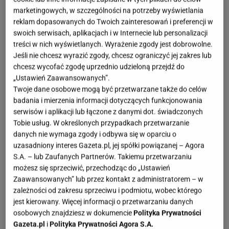
marketingowych, w szczególności na potrzeby wyświetlania
Wybór odpowiedniej deski do krojenia to nie tylko
reklam dopasowanych do Twoich zainteresowań i preferencji w
kwestia estetyki. To przedmiot, który używasz
swoich serwisach, aplikacjach i w Internecie lub personalizacji
treści w nich wyświetlanych. Wyrażenie zgody jest dobrowolne.
codziennie, więc musi być solidny, bezpieczny i
Jeśli nie chcesz wyrazić zgody, chcesz ograniczyć jej zakres lub
odporny na zarysowania. Kuchnie różnią się stylem,
chcesz wycofać zgodę uprzednio udzieloną przejdź do
a potrzeby gotujących bywają zupełnie inne, dlatego
„Ustawień Zaawansowanych”.
Twoje dane osobowe mogą być przetwarzane także do celów
dobrze wiedzieć, jakie materiały sprawdzają się
badania i mierzenia informacji dotyczących funkcjonowania
najlepiej i jak o nie dbać, aby służyły przez lata.
serwisów i aplikacji lub łączone z danymi dot. świadczonych
Wbrew pozorom różnice między deskami są
Tobie usług. W określonych przypadkach przetwarzanie
danych nie wymaga zgody i odbywa się w oparciu o
ogromne i naprawdę mogą wpłynąć na komfort
uzasadniony interes Gazeta.pl, jej spółki powiązanej – Agora
gotowania.
S.A. – lub Zaufanych Partnerów. Takiemu przetwarzaniu
możesz się sprzeciwić, przechodząc do „Ustawień
Materiał deski decyduje o wygodzie i trwałości.
Zaawansowanych” lub przez kontakt z administratorem – w
zależności od zakresu sprzeciwu i podmiotu, wobec którego
Warto dopasować go do swoich nawyków
jest kierowany. Więcej informacji o przetwarzaniu danych
osobowych znajdziesz w dokumencie
Polityka Prywatności
Najważniejsze jest to, by deska nie tępiła noży i nie
Gazeta.pl
i
Polityka Prywatności Agora S.A.