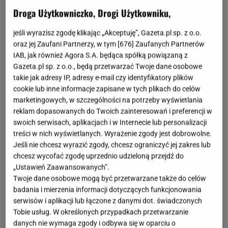
Droga Użytkowniczko, Drogi Użytkowniku,
jeśli wyrazisz zgodę klikając „Akceptuję”, Gazeta.pl sp. z o.o.
oraz jej Zaufani Partnerzy, w tym [
676
] Zaufanych Partnerów
IAB, jak również Agora S.A. będąca spółką powiązaną z
Gazeta.pl sp. z o.o., będą przetwarzać Twoje dane osobowe
takie jak adresy IP, adresy e-mail czy identyfikatory plików
cookie lub inne informacje zapisane w tych plikach do celów
marketingowych, w szczególności na potrzeby wyświetlania
reklam dopasowanych do Twoich zainteresowań i preferencji w
swoich serwisach, aplikacjach i w Internecie lub personalizacji
treści w nich wyświetlanych. Wyrażenie zgody jest dobrowolne.
Jeśli nie chcesz wyrazić zgody, chcesz ograniczyć jej zakres lub
chcesz wycofać zgodę uprzednio udzieloną przejdź do
„Ustawień Zaawansowanych”.
Twoje dane osobowe mogą być przetwarzane także do celów
badania i mierzenia informacji dotyczących funkcjonowania
serwisów i aplikacji lub łączone z danymi dot. świadczonych
Tobie usług. W określonych przypadkach przetwarzanie
danych nie wymaga zgody i odbywa się w oparciu o