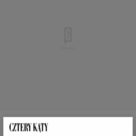
Ekspresy do kawy De'Longhi - kawa jak z kawiarni,
a cena świetna: