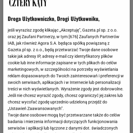
Droga Użytkowniczko, Drogi Użytkowniku,
jeśli wyrazisz zgodę klikając „Akceptuję”, Gazeta.pl sp. z o.o.
oraz jej Zaufani Partnerzy, w tym [
676
] Zaufanych Partnerów
IAB, jak również Agora S.A. będąca spółką powiązaną z
Gazeta.pl sp. z o.o., będą przetwarzać Twoje dane osobowe
takie jak adresy IP, adresy e-mail czy identyfikatory plików
cookie lub inne informacje zapisane w tych plikach do celów
marketingowych, w szczególności na potrzeby wyświetlania
reklam dopasowanych do Twoich zainteresowań i preferencji w
swoich serwisach, aplikacjach i w Internecie lub personalizacji
treści w nich wyświetlanych. Wyrażenie zgody jest dobrowolne.
Jeśli nie chcesz wyrazić zgody, chcesz ograniczyć jej zakres lub
chcesz wycofać zgodę uprzednio udzieloną przejdź do
„Ustawień Zaawansowanych”.
Twoje dane osobowe mogą być przetwarzane także do celów
badania i mierzenia informacji dotyczących funkcjonowania
serwisów i aplikacji lub łączone z danymi dot. świadczonych