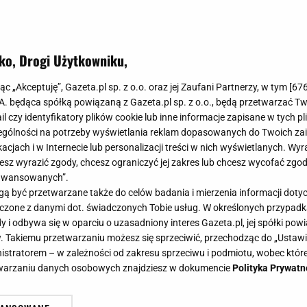
ko, Drogi Użytkowniku,
jąc „Akceptuję”, Gazeta.pl sp. z o.o. oraz jej Zaufani Partnerzy, w tym [
67
.A. będąca spółką powiązaną z Gazeta.pl sp. z o.o., będą przetwarzać T
ail czy identyfikatory plików cookie lub inne informacje zapisane w tych p
gólności na potrzeby wyświetlania reklam dopasowanych do Twoich zain
acjach i w Internecie lub personalizacji treści w nich wyświetlanych. Wyr
cesz wyrazić zgody, chcesz ograniczyć jej zakres lub chcesz wycofać zgo
aawansowanych”.
 być przetwarzane także do celów badania i mierzenia informacji dot
 łączone z danymi dot. świadczonych Tobie usług. W określonych przypad
i odbywa się w oparciu o uzasadniony interes Gazeta.pl, jej spółki powi
. Takiemu przetwarzaniu możesz się sprzeciwić, przechodząc do „Ust
nistratorem – w zależności od zakresu sprzeciwu i podmiotu, wobec które
etwarzaniu danych osobowych znajdziesz w dokumencie
Polityka Prywatn
omach gwiazd! Małgorzata Rozenek