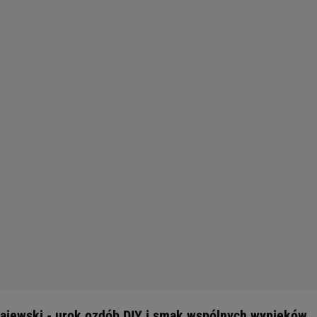
zajewski - urok ozdób DIY i smak wspólnych wypieków