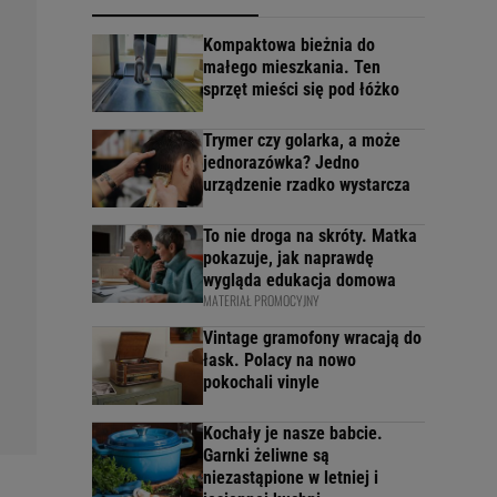
Kompaktowa bieżnia do
małego mieszkania. Ten
sprzęt mieści się pod łóżko
Trymer czy golarka, a może
jednorazówka? Jedno
urządzenie rzadko wystarcza
To nie droga na skróty. Matka
pokazuje, jak naprawdę
wygląda edukacja domowa
MATERIAŁ PROMOCYJNY
Vintage gramofony wracają do
łask. Polacy na nowo
pokochali vinyle
Kochały je nasze babcie.
Garnki żeliwne są
niezastąpione w letniej i