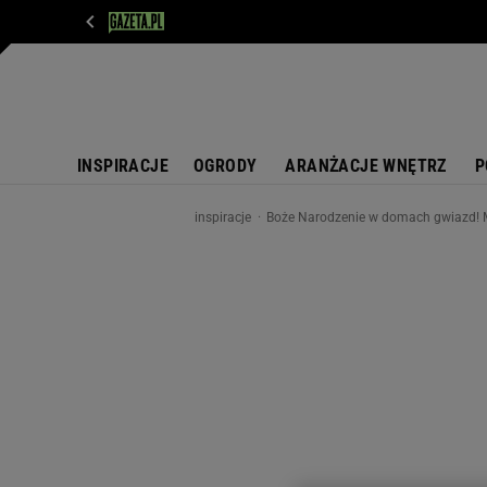
WIADOMOŚCI
NEXT
SPORT
PLOTEK
D
INSPIRACJE
OGRODY
ARANŻACJE WNĘTRZ
P
inspiracje
Boże Narodzenie w domach gwiazd! Ma