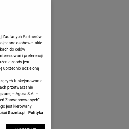
6
] Zaufanych Partnerów
woje dane osobowe takie
likach do celów
teresowań i preferencji
ażenie zgody jest
dę uprzednio udzieloną
yczących funkcjonowania
kach przetwarzanie
ązanej – Agora S.A. –
awień Zaawansowanych”
go jest kierowany.
ości Gazeta.pl
i
Polityka
,