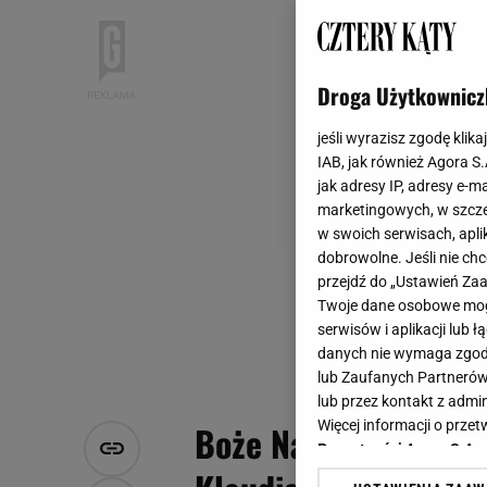
Droga Użytkownicz
jeśli wyrazisz zgodę klika
IAB, jak również Agora S
jak adresy IP, adresy e-m
marketingowych, w szcze
w swoich serwisach, aplik
dobrowolne. Jeśli nie ch
przejdź do „Ustawień Z
Twoje dane osobowe mogą
serwisów i aplikacji lub
danych nie wymaga zgody 
lub Zaufanych Partnerów
lub przez kontakt z admi
Więcej informacji o prz
Boże Narodzenie w d
Prywatności Agora S.A.