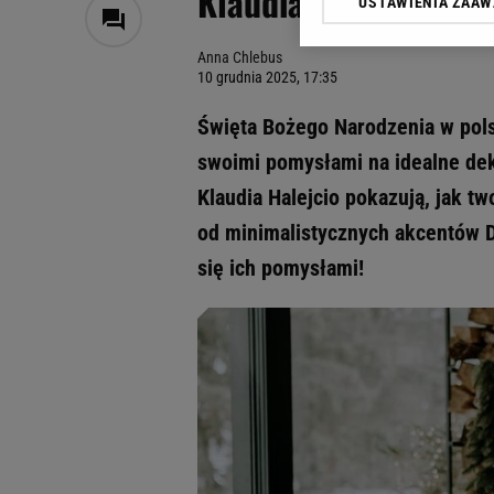
Klaudia Halejcio i K
USTAWIENIA ZAA
Klikając „Akceptuję” wyra
Zaufanych Partnerów i A
Anna Chlebus
dotyczące plików cookie,
10 grudnia 2025, 17:35
odnośnik „Ustawienia pr
plików cookie możliwa je
Święta Bożego Narodzenia w pols
My, nasi Zaufani Partne
swoimi pomysłami na idealne dek
Użycie dokładnych danych
Klaudia Halejcio pokazują, jak t
Przechowywanie informacji
badnie odbiorców i uleps
od minimalistycznych akcentów D
się ich pomysłami!