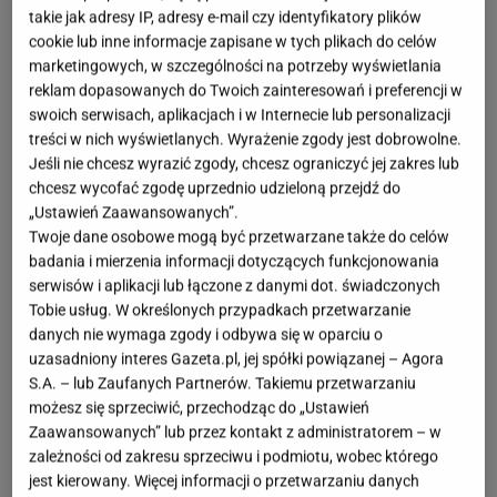
Paweł Sowa/UM
takie jak adresy IP, adresy e-mail czy identyfikatory plików
cookie lub inne informacje zapisane w tych plikach do celów
OTWÓRZ GALERIĘ
(3)
marketingowych, w szczególności na potrzeby wyświetlania
reklam dopasowanych do Twoich zainteresowań i preferencji w
Grudzień to idealny czas, by zadbać o świąteczną
swoich serwisach, aplikacjach i w Internecie lub personalizacji
treści w nich wyświetlanych. Wyrażenie zgody jest dobrowolne.
atmosferę nie tylko w domu, ale również na
Jeśli nie chcesz wyrazić zgody, chcesz ograniczyć jej zakres lub
zewnątrz. Ozdoby świąteczne na balkon sprawiają,
chcesz wycofać zgodę uprzednio udzieloną przejdź do
że cała przestrzeń nabiera wyjątkowego charakteru i
„Ustawień Zaawansowanych”.
już z daleka prezentuje się niezwykle nastrojowo.
Twoje dane osobowe mogą być przetwarzane także do celów
badania i mierzenia informacji dotyczących funkcjonowania
Wystarczy kilka elementów, światełka, stroiki,
serwisów i aplikacji lub łączone z danymi dot. świadczonych
girlandy czy dekoracje LED, aby balkon stał się
Tobie usług. W określonych przypadkach przetwarzanie
prawdziwą zimową wizytówką domu.
danych nie wymaga zgody i odbywa się w oparciu o
uzasadniony interes Gazeta.pl, jej spółki powiązanej – Agora
S.A. – lub Zaufanych Partnerów. Takiemu przetwarzaniu
możesz się sprzeciwić, przechodząc do „Ustawień
Zaawansowanych” lub przez kontakt z administratorem – w
zależności od zakresu sprzeciwu i podmiotu, wobec którego
jest kierowany. Więcej informacji o przetwarzaniu danych