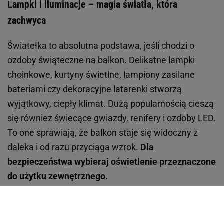
Lampki i iluminacje – magia światła, która
zachwyca
Światełka to absolutna podstawa, jeśli chodzi o
ozdoby świąteczne na balkon. Delikatne lampki
choinkowe, kurtyny świetlne, lampiony zasilane
bateriami czy dekoracyjne latarenki stworzą
wyjątkowy, ciepły klimat. Dużą popularnością cieszą
się również świecące gwiazdy, renifery i ozdoby LED.
To one sprawiają, że balkon staje się widoczny z
daleka i od razu przyciąga wzrok.
Dla
bezpieczeństwa wybieraj oświetlenie przeznaczone
do użytku zewnętrznego.