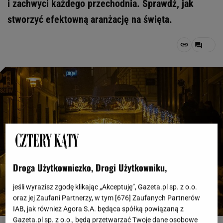
i zachwyci każdego przechodnia. Sprawdź, jak
stworzyć efektowną aranżację na święta.
Droga Użytkowniczko, Drogi Użytkowniku,
jeśli wyrazisz zgodę klikając „Akceptuję”, Gazeta.pl sp. z o.o.
oraz jej Zaufani Partnerzy, w tym [
676
] Zaufanych Partnerów
IAB, jak również Agora S.A. będąca spółką powiązaną z
Gazeta.pl sp. z o.o., będą przetwarzać Twoje dane osobowe