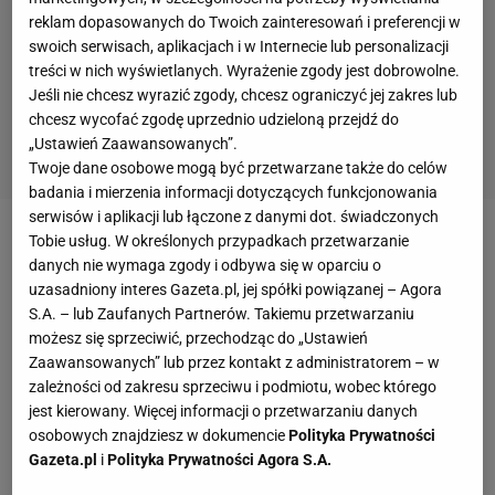
reklam dopasowanych do Twoich zainteresowań i preferencji w
swoich serwisach, aplikacjach i w Internecie lub personalizacji
treści w nich wyświetlanych. Wyrażenie zgody jest dobrowolne.
Jeśli nie chcesz wyrazić zgody, chcesz ograniczyć jej zakres lub
chcesz wycofać zgodę uprzednio udzieloną przejdź do
„Ustawień Zaawansowanych”.
Twoje dane osobowe mogą być przetwarzane także do celów
badania i mierzenia informacji dotyczących funkcjonowania
serwisów i aplikacji lub łączone z danymi dot. świadczonych
Tobie usług. W określonych przypadkach przetwarzanie
Idea szafy kapsułkowej i pierwszy krok do zmian -
danych nie wymaga zgody i odbywa się w oparciu o
czym jest właściwie garderoba kapsułowa?
uzasadniony interes Gazeta.pl, jej spółki powiązanej – Agora
S.A. – lub Zaufanych Partnerów. Takiemu przetwarzaniu
Koncepcja szafy kapsułkowej powstaje na styku
możesz się sprzeciwić, przechodząc do „Ustawień
Zaawansowanych” lub przez kontakt z administratorem – w
minimalizmu, wygody i świadomego podejścia do
zależności od zakresu sprzeciwu i podmiotu, wobec którego
mody. Cała kapsułowa garderoba opiera się na tym,
jest kierowany. Więcej informacji o przetwarzaniu danych
by każda rzecz z łatwością łączyła się z
osobowych znajdziesz w dokumencie
Polityka Prywatności
Gazeta.pl
i
Polityka Prywatności Agora S.A.
pozostałymi. Warto stworzyć szafę kapsułkową, jeśli