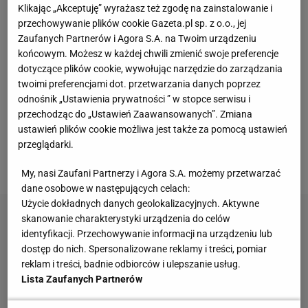
chcesz zyskać oszczędność czasu, pieniędzy i
Klikając „Akceptuję” wyrażasz też zgodę na zainstalowanie i
uniknąć chaotycznych zakupów. To też dobry
przechowywanie plików cookie Gazeta.pl sp. z o.o., jej
Zaufanych Partnerów i Agora S.A. na Twoim urządzeniu
sposób na organizację
szaf sypialnianych Merkury
końcowym. Możesz w każdej chwili zmienić swoje preferencje
Market
. Zanim jednak przejdziesz do
dotyczące plików cookie, wywołując narzędzie do zarządzania
kompletowania szafy kapsułkowej, zatrzymaj się na
twoimi preferencjami dot. przetwarzania danych poprzez
odnośnik „Ustawienia prywatności ” w stopce serwisu i
krótkim audycie szafy. To chwila, w której
przechodząc do „Ustawień Zaawansowanych”. Zmiana
sprawdzasz, jakie elementy szafy kapsułowej już
ustawień plików cookie możliwa jest także za pomocą ustawień
masz, a które przedmioty tylko zajmują
przeglądarki.
niepotrzebnie miejsce.
My, nasi Zaufani Partnerzy i Agora S.A. możemy przetwarzać
dane osobowe w następujących celach:
Użycie dokładnych danych geolokalizacyjnych. Aktywne
skanowanie charakterystyki urządzenia do celów
identyfikacji. Przechowywanie informacji na urządzeniu lub
dostęp do nich. Spersonalizowane reklamy i treści, pomiar
reklam i treści, badnie odbiorców i ulepszanie usług.
Lista Zaufanych Partnerów