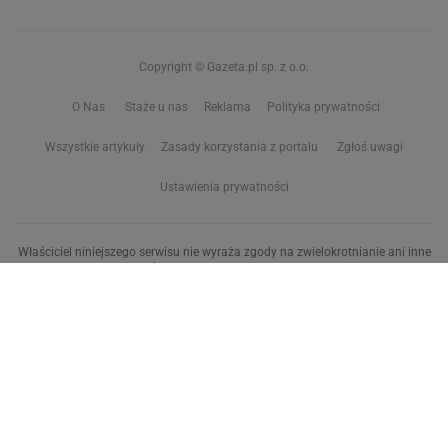
Copyright © Gazeta.pl sp. z o.o.
O Nas
Staże u nas
Reklama
Polityka prywatności
Wszystkie artykuły
Zasady korzystania z portalu
Zgłoś uwagi
Ustawienia prywatności
Właściciel niniejszego serwisu nie wyraża zgody na zwielokrotnianie ani inne
korzystanie z utworów rozpowszechnionych w tym serwisie, w celu
eksploracji tekstów i danych. Więcej informacji w
zastrzeżeniu dot. eksploracji tekstów i danych
Treści z
serwisów internetowych Grupy Wyborcza.pl
oraz serwisu tokfm.pl
prezentujemy w ramach komercyjnej współpracy z ich wydawcami:
Wyborcza sp. z o.o. oraz Grupą Radiową Agory sp. z o.o.
Wybrane treści z serwisu Sport.pl są dostępne po wykupieniu płatnej
subskrypcji