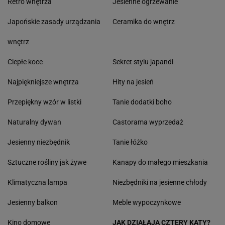
Retro wnętrza
Jesienne ogrzewanie
Japońskie zasady urządzania
Ceramika do wnętrz
wnętrz
Ciepłe koce
Sekret stylu japandi
Najpiękniejsze wnętrza
Hity na jesień
Przepiękny wzór w listki
Tanie dodatki boho
Naturalny dywan
Castorama wyprzedaż
Jesienny niezbędnik
Tanie łóżko
Sztuczne rośliny jak żywe
Kanapy do małego mieszkania
Klimatyczna lampa
Niezbędniki na jesienne chłody
Jesienny balkon
Meble wypoczynkowe
Kino domowe
JAK DZIAŁAJĄ CZTERY KĄTY?