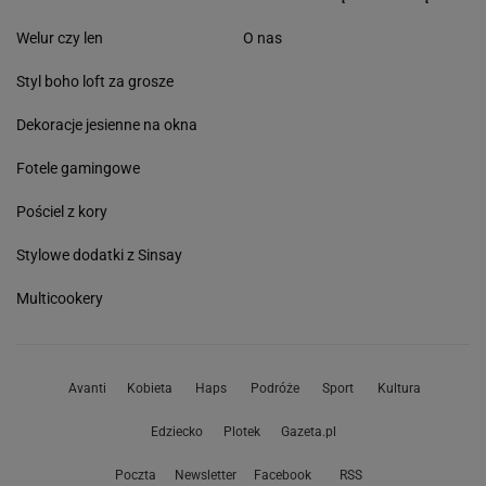
Welur czy len
O nas
Styl boho loft za grosze
Dekoracje jesienne na okna
Fotele gamingowe
Pościel z kory
Stylowe dodatki z Sinsay
Multicookery
Avanti
Kobieta
Haps
Podróże
Sport
Kultura
Edziecko
Plotek
Gazeta.pl
Poczta
Newsletter
Facebook
RSS