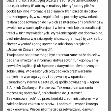
Gazeta.pl sp. z o.o., będą przetwarzać Twoje dane osobowe
takie jak adresy IP, adresy e-mail czy identyfikatory plików
cookie lub inne informacje zapisane w tych plikach do celów
marketingowych, w szczególności na potrzeby wyświetlania
reklam dopasowanych do Twoich zainteresowań i preferencji w
swoich serwisach, aplikacjach i w Internecie lub personalizacji
treści w nich wyświetlanych. Wyrażenie zgody jest dobrowolne.
Jeśli nie chcesz wyrazić zgody, chcesz ograniczyć jej zakres lub
chcesz wycofać zgodę uprzednio udzieloną przejdź do
„Ustawień Zaawansowanych”.
Twoje dane osobowe mogą być przetwarzane także do celów
badania i mierzenia informacji dotyczących funkcjonowania
serwisów i aplikacji lub łączone z danymi dot. świadczonych
Tobie usług. W określonych przypadkach przetwarzanie
danych nie wymaga zgody i odbywa się w oparciu o
uzasadniony interes Gazeta.pl, jej spółki powiązanej – Agora
S.A. – lub Zaufanych Partnerów. Takiemu przetwarzaniu
możesz się sprzeciwić, przechodząc do „Ustawień
Zaawansowanych” lub przez kontakt z administratorem – w
zależności od zakresu sprzeciwu i podmiotu, wobec którego
jest kierowany. Więcej informacji o przetwarzaniu danych