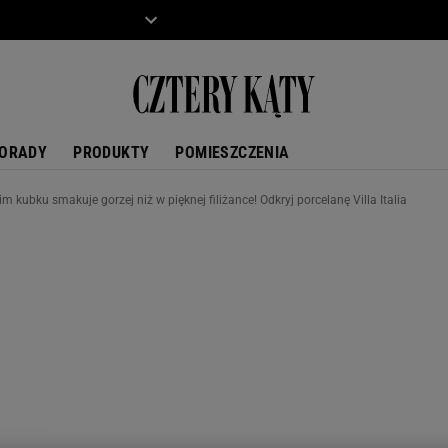
ZIECKO
MOTO
ORADY
PRODUKTY
POMIESZCZENIA
m kubku smakuje gorzej niż w pięknej filiżance! Odkryj porcelanę Villa Italia