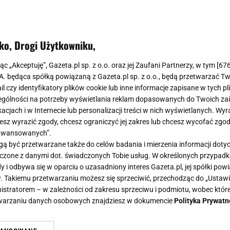
ko, Drogi Użytkowniku,
 jakim kubku smakuje gorzej niż w
jąc „Akceptuję”, Gazeta.pl sp. z o.o. oraz jej Zaufani Partnerzy, w tym [
67
dkryj porcelanę Villa Italia
.A. będąca spółką powiązaną z Gazeta.pl sp. z o.o., będą przetwarzać T
ail czy identyfikatory plików cookie lub inne informacje zapisane w tych p
gólności na potrzeby wyświetlania reklam dopasowanych do Twoich zain
acjach i w Internecie lub personalizacji treści w nich wyświetlanych. Wyr
cesz wyrazić zgody, chcesz ograniczyć jej zakres lub chcesz wycofać zgo
aawansowanych”.
j, gdy podana jest w pięknej porcelanie. Serwisy kawowe
 być przetwarzane także do celów badania i mierzenia informacji dot
ziennych rytuałów.
 łączone z danymi dot. świadczonych Tobie usług. W określonych przypad
i odbywa się w oparciu o uzasadniony interes Gazeta.pl, jej spółki powi
. Takiemu przetwarzaniu możesz się sprzeciwić, przechodząc do „Ust
nistratorem – w zależności od zakresu sprzeciwu i podmiotu, wobec które
etwarzaniu danych osobowych znajdziesz w dokumencie
Polityka Prywatn