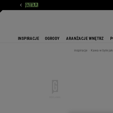
WIADOMOŚCI
NEXT
SPORT
PLOTEK
D
INSPIRACJE
OGRODY
ARANŻACJE WNĘTRZ
P
inspiracje
Kawa w byle jaki