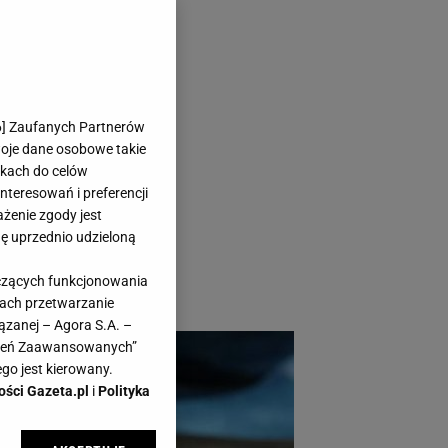
 pięknej
6
] Zaufanych Partnerów
woje dane osobowe takie
likach do celów
teresowań i preferencji
ażenie zgody jest
dę uprzednio udzieloną
 Villa Italia tworzą
yczących funkcjonowania
kach przetwarzanie
ązanej – Agora S.A. –
awień Zaawansowanych”
go jest kierowany.
ości Gazeta.pl
i
Polityka