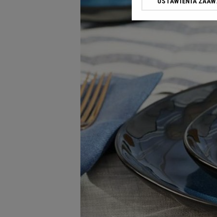
USTAWIENIA ZAA
Klikając „Akceptuję” wyra
Zaufanych Partnerów i A
dotyczące plików cookie,
odnośnik „Ustawienia pr
plików cookie możliwa je
My, nasi Zaufani Partne
Użycie dokładnych danych
Przechowywanie informacji
badnie odbiorców i uleps