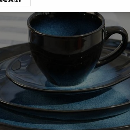
WANSOWANE
żasz też zgodę na zainstalowanie i przechowywanie plików cookie Gazeta.p
gora S.A. na Twoim urządzeniu końcowym. Możesz w każdej chwili zmien
 wywołując narzędzie do zarządzania twoimi preferencjami dot. przetw
ywatności ” w stopce serwisu i przechodząc do „Ustawień Zaawansowan
st także za pomocą ustawień przeglądarki.
rzy i Agora S.A. możemy przetwarzać dane osobowe w następujących cel
 geolokalizacyjnych. Aktywne skanowanie charakterystyki urządzenia do
 na urządzeniu lub dostęp do nich. Spersonalizowane reklamy i treści, p
zanie usług.
Lista Zaufanych Partnerów