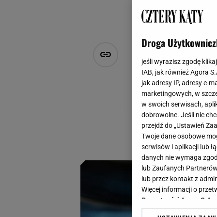
Droga Użytkownicz
Kawa w byle
jeśli wyrazisz zgodę klika
filiżance! O
IAB, jak również Agora S
jak adresy IP, adresy e-m
marketingowych, w szcze
Anna Chlebus
w swoich serwisach, aplik
29 grudnia 2025, 07:55
dobrowolne. Jeśli nie ch
przejdź do „Ustawień Z
Kawa smakuje lepie
Twoje dane osobowe mogą
idealną oprawę cod
serwisów i aplikacji lub
danych nie wymaga zgody 
lub Zaufanych Partnerów
lub przez kontakt z admi
Więcej informacji o prz
Prywatności Agora S.A.