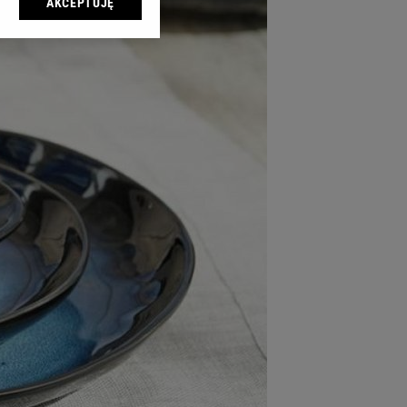
AKCEPTUJĘ
l sp. z o.o., jej
ić swoje preferencje
arzania danych poprzez
ych”. Zmiana ustawień
ach:
 celów identyfikacji.
omiar reklam i treści,