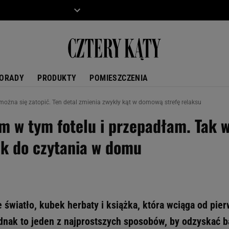
ZIECKO
MOTO
ORADY
PRODUKTY
POMIESZCZENIA
 można się zatopić. Ten detal zmienia zwykły kąt w domową strefę relaksu
m w tym fotelu i przepadłam. Tak 
ik do czytania w domu
e światło, kubek herbaty i książka, która wciąga od pie
dnak to jeden z najprostszych sposobów, by odzyskać b