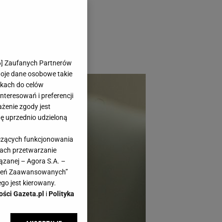
nkcji naraz - relaks
 kącik w domu pomaga
yć? Wystarczy kilka
6
] Zaufanych Partnerów
woje dane osobowe takie
likach do celów
teresowań i preferencji
ażenie zgody jest
dę uprzednio udzieloną
yczących funkcjonowania
kach przetwarzanie
ązanej – Agora S.A. –
awień Zaawansowanych”
go jest kierowany.
ości Gazeta.pl
i
Polityka