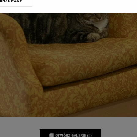
WANSOWANE
żasz też zgodę na zainstalowanie i przechowywanie plików cookie Gazeta.p
gora S.A. na Twoim urządzeniu końcowym. Możesz w każdej chwili zmien
 wywołując narzędzie do zarządzania twoimi preferencjami dot. przetw
ywatności ” w stopce serwisu i przechodząc do „Ustawień Zaawansowan
st także za pomocą ustawień przeglądarki.
rzy i Agora S.A. możemy przetwarzać dane osobowe w następujących cel
 geolokalizacyjnych. Aktywne skanowanie charakterystyki urządzenia do
 na urządzeniu lub dostęp do nich. Spersonalizowane reklamy i treści, p
zanie usług.
Lista Zaufanych Partnerów
OTWÓRZ GALERIĘ
(3)