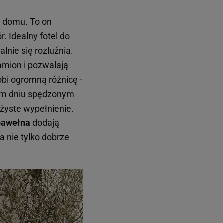
w domu. To on
r. Idealny fotel do
alnie się rozluźnia.
ramion i pozwalają
obi ogromną różnicę -
ałym dniu spędzonym
rężyste wypełnienie.
 bawełna
dodają
a nie tylko dobrze