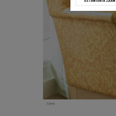
USTAWIENIA ZAA
Klikając „Akceptuję” wyra
Zaufanych Partnerów i A
dotyczące plików cookie,
odnośnik „Ustawienia pr
plików cookie możliwa je
My, nasi Zaufani Partne
Użycie dokładnych danych
Przechowywanie informacji
badnie odbiorców i uleps
Canva