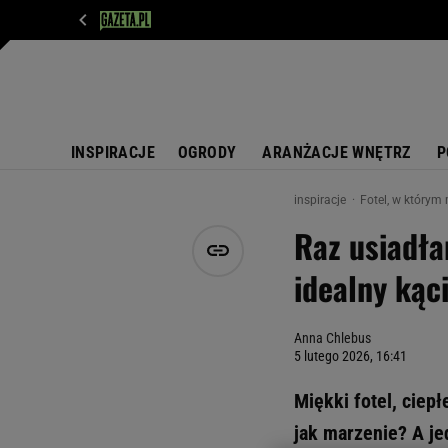
WIADOMOŚCI
NEXT
SPORT
PLOTEK
D
INSPIRACJE
OGRODY
ARANŻACJE WNĘTRZ
P
inspiracje
Fotel, w którym
Raz usiadła
idealny kąc
Anna Chlebus
5 lutego 2026, 16:41
Miękki fotel, ciepł
jak marzenie? A je