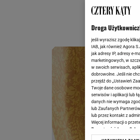
pracy z zdalnej. T
miesza się z obowi
postawić wyraźną 
Droga Użytkownicz
przemyślanych ele
jeśli wyrazisz zgodę klika
IAB, jak również Agora S
jak adresy IP, adresy e-m
marketingowych, w szcze
w swoich serwisach, aplik
dobrowolne. Jeśli nie ch
przejdź do „Ustawień Z
Twoje dane osobowe mogą
serwisów i aplikacji lub
danych nie wymaga zgody 
lub Zaufanych Partnerów
lub przez kontakt z admi
Więcej informacji o prz
Prywatności Agora S.A.