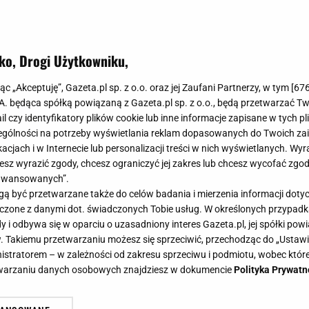
woja przestrzeń prawdopodobnie pełni dziś zbyt wiele fu
ązkami, a odpoczynek traci swoją jakość. Czytelniczy
granicę między jednym a drugim światem. Jak go stworz
ko, Drogi Użytkowniku,
mentów, które naprawdę sprzyjają wyciszeniu.
jąc „Akceptuję”, Gazeta.pl sp. z o.o. oraz jej Zaufani Partnerzy, w tym [
67
.A. będąca spółką powiązaną z Gazeta.pl sp. z o.o., będą przetwarzać T
ail czy identyfikatory plików cookie lub inne informacje zapisane w tych p
gólności na potrzeby wyświetlania reklam dopasowanych do Twoich zain
acjach i w Internecie lub personalizacji treści w nich wyświetlanych. Wyr
cesz wyrazić zgody, chcesz ograniczyć jej zakres lub chcesz wycofać zgo
aawansowanych”.
 być przetwarzane także do celów badania i mierzenia informacji dot
 łączone z danymi dot. świadczonych Tobie usług. W określonych przypad
i odbywa się w oparciu o uzasadniony interes Gazeta.pl, jej spółki powi
. Takiemu przetwarzaniu możesz się sprzeciwić, przechodząc do „Ust
nistratorem – w zależności od zakresu sprzeciwu i podmiotu, wobec które
etwarzaniu danych osobowych znajdziesz w dokumencie
Polityka Prywatn