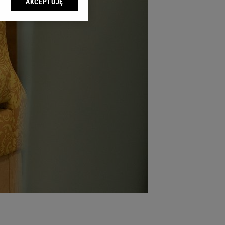
AKCEPTUJĘ
l sp. z o.o., jej
ić swoje preferencje
arzania danych poprzez
ych”. Zmiana ustawień
ach:
 celów identyfikacji.
omiar reklam i treści,