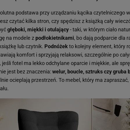
solutna podstawa przy urządzaniu kącika czytelniczego 
esz czytać kilka stron, czy spędzisz z książką cały wieczó
być
głęboki, miękki i otulający
- taki, w którym ciało natur
gę na modele z
podłokietnikami
, bo dają podparcie dla 
siążkę lub czytnik.
Podnóżek
to kolejny element, który r
rawiają komfort i sprzyjają relaksowi, szczególnie po c
, jeśli fotel ma lekko odchylane oparcie i miękkie, ale sp
 nie jest bez znaczenia:
welur, boucle, sztruks czy gruba
alnie ocieplają przestrzeń. To mebel, który ma zapraszać, 
ału.