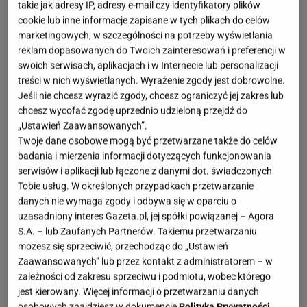
takie jak adresy IP, adresy e-mail czy identyfikatory plików
cookie lub inne informacje zapisane w tych plikach do celów
marketingowych, w szczególności na potrzeby wyświetlania
reklam dopasowanych do Twoich zainteresowań i preferencji w
swoich serwisach, aplikacjach i w Internecie lub personalizacji
treści w nich wyświetlanych. Wyrażenie zgody jest dobrowolne.
Jeśli nie chcesz wyrazić zgody, chcesz ograniczyć jej zakres lub
chcesz wycofać zgodę uprzednio udzieloną przejdź do
„Ustawień Zaawansowanych”.
Twoje dane osobowe mogą być przetwarzane także do celów
badania i mierzenia informacji dotyczących funkcjonowania
serwisów i aplikacji lub łączone z danymi dot. świadczonych
Tobie usług. W określonych przypadkach przetwarzanie
danych nie wymaga zgody i odbywa się w oparciu o
uzasadniony interes Gazeta.pl, jej spółki powiązanej – Agora
S.A. – lub Zaufanych Partnerów. Takiemu przetwarzaniu
możesz się sprzeciwić, przechodząc do „Ustawień
Zaawansowanych” lub przez kontakt z administratorem – w
zależności od zakresu sprzeciwu i podmiotu, wobec którego
jest kierowany. Więcej informacji o przetwarzaniu danych
osobowych znajdziesz w dokumencie
Polityka Prywatności