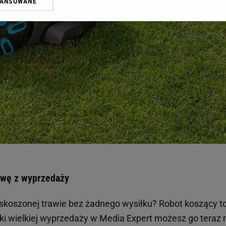
WANSOWANE
żasz też zgodę na zainstalowanie i przechowywanie plików cookie Gazeta.p
gora S.A. na Twoim urządzeniu końcowym. Możesz w każdej chwili zmien
 wywołując narzędzie do zarządzania twoimi preferencjami dot. przetw
ywatności ” w stopce serwisu i przechodząc do „Ustawień Zaawansowan
st także za pomocą ustawień przeglądarki.
rzy i Agora S.A. możemy przetwarzać dane osobowe w następujących cel
 geolokalizacyjnych. Aktywne skanowanie charakterystyki urządzenia do
 na urządzeniu lub dostęp do nich. Spersonalizowane reklamy i treści, p
zanie usług.
Lista Zaufanych Partnerów
awę z wyprzedaży
 skoszonej trawie bez żadnego wysiłku? Robot koszący to
zięki wielkiej wyprzedaży w Media Expert możesz go teraz