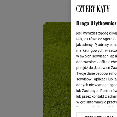
wymienić stary sp
absolutne hity wyp
Droga Użytkownicz
jeśli wyrazisz zgodę klika
IAB, jak również Agora S
jak adresy IP, adresy e-m
marketingowych, w szcze
w swoich serwisach, aplik
dobrowolne. Jeśli nie ch
przejdź do „Ustawień Z
Twoje dane osobowe mogą
serwisów i aplikacji lub
danych nie wymaga zgody 
lub Zaufanych Partnerów
lub przez kontakt z admi
Więcej informacji o prz
Prywatności Agora S.A.