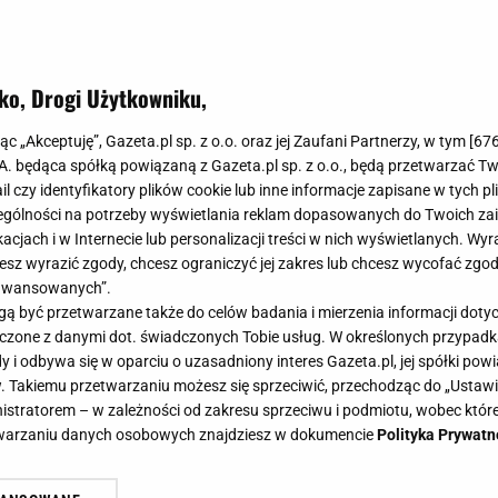
rzęt na nowoczesne modele w rekordowo niskich cenac
rzedaży, które znikają z półek w mgnieniu oka. Sprawdź 
ko, Drogi Użytkowniku,
jąc „Akceptuję”, Gazeta.pl sp. z o.o. oraz jej Zaufani Partnerzy, w tym [
67
.A. będąca spółką powiązaną z Gazeta.pl sp. z o.o., będą przetwarzać T
ail czy identyfikatory plików cookie lub inne informacje zapisane w tych p
gólności na potrzeby wyświetlania reklam dopasowanych do Twoich zain
acjach i w Internecie lub personalizacji treści w nich wyświetlanych. Wyr
cesz wyrazić zgody, chcesz ograniczyć jej zakres lub chcesz wycofać zgo
aawansowanych”.
 być przetwarzane także do celów badania i mierzenia informacji dot
 łączone z danymi dot. świadczonych Tobie usług. W określonych przypad
i odbywa się w oparciu o uzasadniony interes Gazeta.pl, jej spółki powi
. Takiemu przetwarzaniu możesz się sprzeciwić, przechodząc do „Ust
nistratorem – w zależności od zakresu sprzeciwu i podmiotu, wobec które
etwarzaniu danych osobowych znajdziesz w dokumencie
Polityka Prywatn