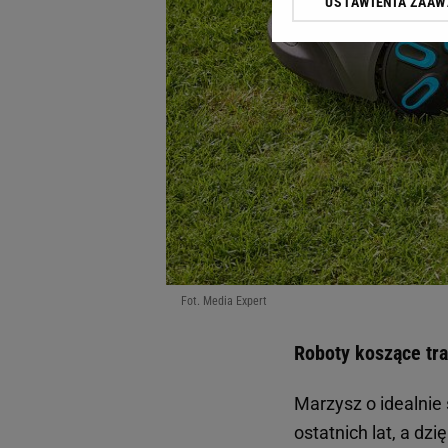
USTAWIENIA ZAA
Klikając „Akceptuję” wyra
Zaufanych Partnerów i A
dotyczące plików cookie,
odnośnik „Ustawienia pr
plików cookie możliwa je
My, nasi Zaufani Partne
Użycie dokładnych danych
Przechowywanie informacji
badnie odbiorców i uleps
Fot. Media Expert
Roboty koszące tr
Marzysz o idealnie
ostatnich lat, a d