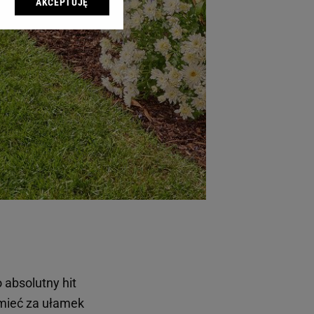
AKCEPTUJĘ
l sp. z o.o., jej
ić swoje preferencje
arzania danych poprzez
ych”. Zmiana ustawień
ach:
 celów identyfikacji.
omiar reklam i treści,
 absolutny hit
 mieć za ułamek