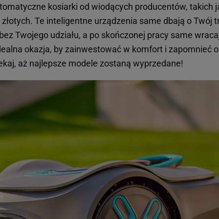
utomatyczne kosiarki od wiodących producentów, takich j
 złotych. Te inteligentne urządzenia same dbają o Twój t
 i bez Twojego udziału, a po skończonej pracy same wraca
dealna okazja, by zainwestować w komfort i zapomnieć
czekaj, aż najlepsze modele zostaną wyprzedane!