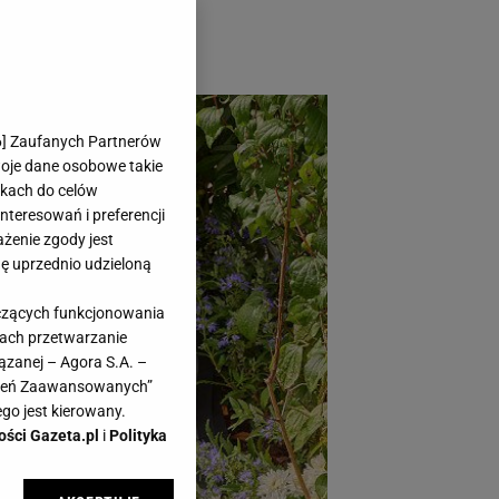
h. Wybrałyśmy
i upoluj okazję!
6
] Zaufanych Partnerów
woje dane osobowe takie
likach do celów
teresowań i preferencji
ażenie zgody jest
dę uprzednio udzieloną
yczących funkcjonowania
kach przetwarzanie
ązanej – Agora S.A. –
awień Zaawansowanych”
go jest kierowany.
ości Gazeta.pl
i
Polityka