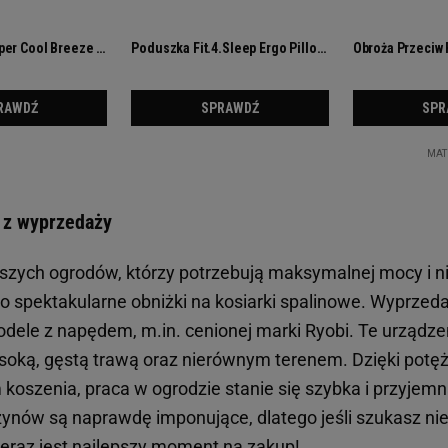
e z wyprzedaży
ększych ogrodów, którzy potrzebują maksymalnej mocy i 
o spektakularne obniżki na kosiarki spalinowe. Wyprzeda
odele z napędem, m.in. cenionej marki Ryobi. Te urządz
soką, gęstą trawą oraz nierównym terenem. Dzięki potęż
koszenia, praca w ogrodzie stanie się szybka i przyjemna
ynów są naprawdę imponujące, dlatego jeśli szukasz n
 teraz jest najlepszy moment na zakup!