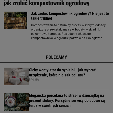
jak zrobić kompostownik ogrodowy
Jak zrobić kompostownik ogrodowy? Nie jest to
takie trudne!
Kompostowanie to naturalny proces, w którym odpady
organiczne przekształcane są w bogaty w składniki
pokarmowe kompost. Posiadanie własnego
kompostownika w ogrodzie pozwala na ekologiczne
zarządzanie odpadami i produkcję naturalnego nawozu,
który wspiera zdrowy wzrost roślin. W poniższym
przewodniku
POLECAMY
Cichy wentylator do sypialni - jak wybrać
urządzenie, które nie zakłóci snu?
REKLAMA
Elegancka porcelana to strzał w dziesiątkę na
prezent ślubny. Porządne serwisy obiadowe są
teraz w świetnych cenach