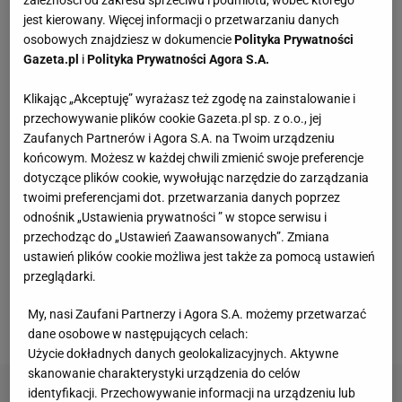
zależności od zakresu sprzeciwu i podmiotu, wobec którego
Ten sprzęt mieści się pod łóżko
jest kierowany. Więcej informacji o przetwarzaniu danych
osobowych znajdziesz w dokumencie
Polityka Prywatności
Gazeta.pl
i
Polityka Prywatności Agora S.A.
Te dywany są porządne jak za dawnych lato.
Piękne wzory, a ceny? Nawet mniej niż 50 zł
Klikając „Akceptuję” wyrażasz też zgodę na zainstalowanie i
przechowywanie plików cookie Gazeta.pl sp. z o.o., jej
Zaufanych Partnerów i Agora S.A. na Twoim urządzeniu
Dlaczego rezygnujemy z gotowania?
MATERIAŁ PROMOCYJNY
końcowym. Możesz w każdej chwili zmienić swoje preferencje
dotyczące plików cookie, wywołując narzędzie do zarządzania
twoimi preferencjami dot. przetwarzania danych poprzez
Vintage gramofony wracają do łask. Polacy na
odnośnik „Ustawienia prywatności ” w stopce serwisu i
nowo pokochali vinyle
przechodząc do „Ustawień Zaawansowanych”. Zmiana
ustawień plików cookie możliwa jest także za pomocą ustawień
przeglądarki.
Przenośne klimatyzatory i wentylatory najlepsze
na upały. Są tanie i ciche, dobre do sypialni
My, nasi Zaufani Partnerzy i Agora S.A. możemy przetwarzać
dane osobowe w następujących celach:
Użycie dokładnych danych geolokalizacyjnych. Aktywne
skanowanie charakterystyki urządzenia do celów
identyfikacji. Przechowywanie informacji na urządzeniu lub