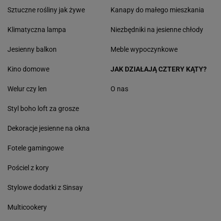
Sztuczne rośliny jak żywe
Kanapy do małego mieszkania
Klimatyczna lampa
Niezbędniki na jesienne chłody
Jesienny balkon
Meble wypoczynkowe
Kino domowe
JAK DZIAŁAJĄ CZTERY KĄTY?
Welur czy len
O nas
Styl boho loft za grosze
Dekoracje jesienne na okna
Fotele gamingowe
Pościel z kory
Stylowe dodatki z Sinsay
Multicookery