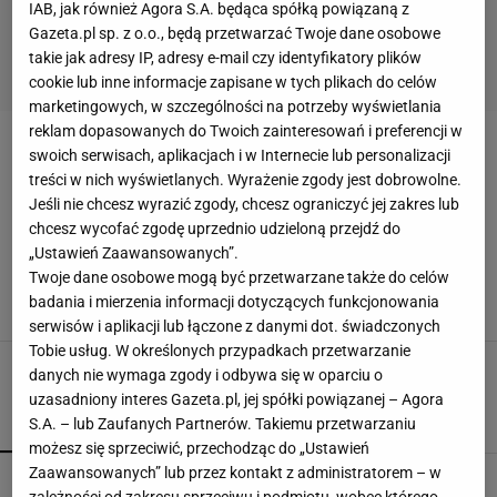
IAB, jak również Agora S.A. będąca spółką powiązaną z
Gazeta.pl sp. z o.o., będą przetwarzać Twoje dane osobowe
takie jak adresy IP, adresy e-mail czy identyfikatory plików
cookie lub inne informacje zapisane w tych plikach do celów
marketingowych, w szczególności na potrzeby wyświetlania
reklam dopasowanych do Twoich zainteresowań i preferencji w
JAK ZROBIĆ KOMPOSTOWNIK OGRODOWY
swoich serwisach, aplikacjach i w Internecie lub personalizacji
treści w nich wyświetlanych. Wyrażenie zgody jest dobrowolne.
Jeśli nie chcesz wyrazić zgody, chcesz ograniczyć jej zakres lub
Jak zrobić kompostownik ogrodowy? Nie jest to
takie trudne!
chcesz wycofać zgodę uprzednio udzieloną przejdź do
JAK ZROBIĆ KOMPOSTOWNIK
„Ustawień Zaawansowanych”.
JAK ZROBIĆ KOMPOSTOWNIK OGRODOWY
Twoje dane osobowe mogą być przetwarzane także do celów
JAK ZROBIĆ KOMPOSTOWNIK Z DESEK
badania i mierzenia informacji dotyczących funkcjonowania
JAK ZROBIĆ KOMPOSTOWNIK Z PALET
serwisów i aplikacji lub łączone z danymi dot. świadczonych
Tobie usług. W określonych przypadkach przetwarzanie
danych nie wymaga zgody i odbywa się w oparciu o
uzasadniony interes Gazeta.pl, jej spółki powiązanej – Agora
S.A. – lub Zaufanych Partnerów. Takiemu przetwarzaniu
POPULARNE
NAJNOWSZE
możesz się sprzeciwić, przechodząc do „Ustawień
Zaawansowanych” lub przez kontakt z administratorem – w
Kompaktowa bieżnia do małego mieszkania.