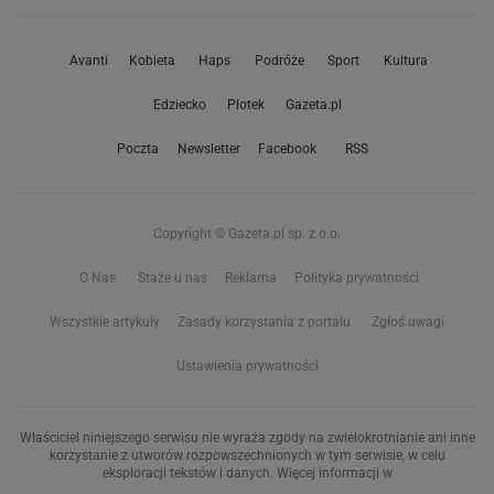
Avanti
Kobieta
Haps
Podróże
Sport
Kultura
Edziecko
Plotek
Gazeta.pl
Poczta
Newsletter
Facebook
RSS
Copyright © Gazeta.pl sp. z o.o.
O Nas
Staże u nas
Reklama
Polityka prywatności
Wszystkie artykuły
Zasady korzystania z portalu
Zgłoś uwagi
Ustawienia prywatności
Właściciel niniejszego serwisu nie wyraża zgody na zwielokrotnianie ani inne
korzystanie z utworów rozpowszechnionych w tym serwisie, w celu
eksploracji tekstów i danych. Więcej informacji w