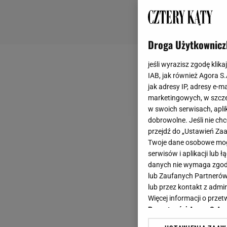
Droga Użytkownicz
jeśli wyrazisz zgodę klika
IAB, jak również Agora S
jak adresy IP, adresy e-m
marketingowych, w szcze
w swoich serwisach, aplik
dobrowolne. Jeśli nie ch
przejdź do „Ustawień Z
Twoje dane osobowe mogą
serwisów i aplikacji lub
danych nie wymaga zgody 
lub Zaufanych Partnerów
lub przez kontakt z admi
Więcej informacji o prz
Prywatności Agora S.A.