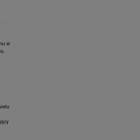
omu w
su.
wielu
jący