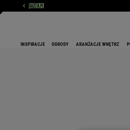
WIADOMOŚCI
NEXT
SPORT
PLOTEK
D
INSPIRACJE
OGRODY
ARANŻACJE WNĘTRZ
P