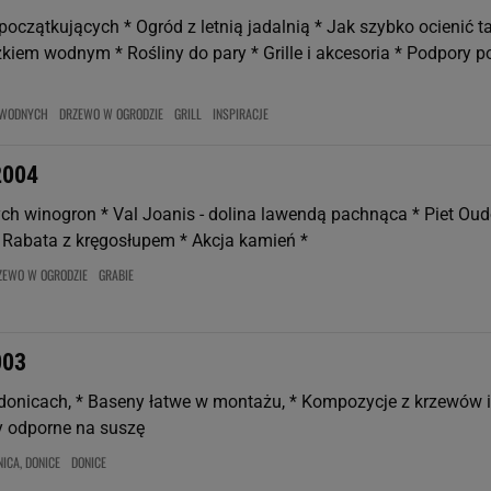
początkujących * Ogród z letnią jadalnią * Jak szybko ocienić t
kiem wodnym * Rośliny do pary * Grille i akcesoria * Podpory p
 WODNYCH
DRZEWO W OGRODZIE
GRILL
INSPIRACJE
2004
ch winogron * Val Joanis - dolina lawendą pachnąca * Piet Oudo
* Rabata z kręgosłupem * Akcja kamień *
ZEWO W OGRODZIE
GRABIE
003
 donicach, * Baseny łatwe w montażu, * Kompozycje z krzewów i
ny odporne na suszę
ICA, DONICE
DONICE