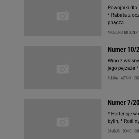
Powojniki dla 
* Rabata z ocz
pnącza
AKCESORIA DO OCZEK
Numer 10/
Wino z własny
jego pejzaże 
ALTANA
ALTANY
DR
Numer 7/2
* Hortensje w
bylin, * Rośli
BAMBUS
DONIC
DON