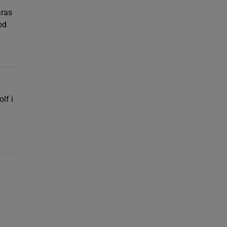
aras
od
lf i