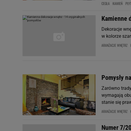
CEGŁA
KAMIEŃ
PŁY
Kamienne d
Dekoracje wnę
w kolorze sza
ARANŻACJE WNĘTRZ
Pomysły n
Zarówno trad
wymagają obu
stanie się p
ARANŻACJE WNĘTRZ
Numer 7/2