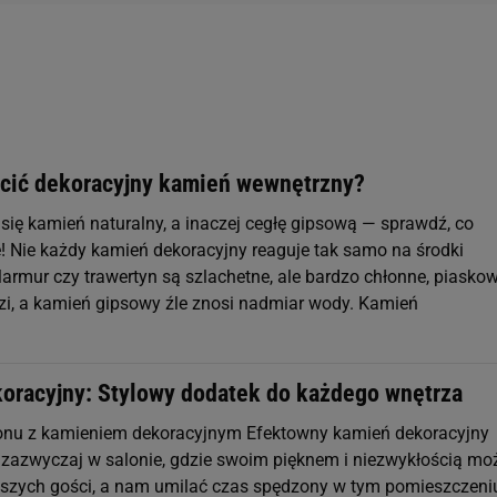
cić dekoracyjny kamień wewnętrzny?
 się kamień naturalny, a inaczej cegłę gipsową — sprawdź, co
e! Nie każdy kamień dekoracyjny reaguje tak samo na środki
armur czy trawertyn są szlachetne, ale bardzo chłonne, piasko
dzi, a kamień gipsowy źle znosi nadmiar wody. Kamień
oracyjny: Stylowy dodatek do każdego wnętrza
onu z kamieniem dekoracyjnym Efektowny kamień dekoracyjny
azwyczaj w salonie, gdzie swoim pięknem i niezwykłością mo
szych gości, a nam umilać czas spędzony w tym pomieszczeni