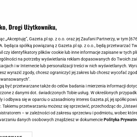
ko, Drogi Użytkowniku,
jąc „Akceptuję”, Gazeta.pl sp. z o.o. oraz jej Zaufani Partnerzy, w tym [
67
.A. będąca spółką powiązaną z Gazeta.pl sp. z o.o., będą przetwarzać T
ail czy identyfikatory plików cookie lub inne informacje zapisane w tych p
gólności na potrzeby wyświetlania reklam dopasowanych do Twoich zain
acjach i w Internecie lub personalizacji treści w nich wyświetlanych. Wyr
cesz wyrazić zgody, chcesz ograniczyć jej zakres lub chcesz wycofać zgo
aawansowanych”.
 być przetwarzane także do celów badania i mierzenia informacji dot
 łączone z danymi dot. świadczonych Tobie usług. W określonych przypad
i odbywa się w oparciu o uzasadniony interes Gazeta.pl, jej spółki powi
. Takiemu przetwarzaniu możesz się sprzeciwić, przechodząc do „Ust
nistratorem – w zależności od zakresu sprzeciwu i podmiotu, wobec które
etwarzaniu danych osobowych znajdziesz w dokumencie
Polityka Prywatn