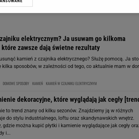
WANSOWANE
żasz też zgodę na zainstalowanie i przechowywanie plików cookie Gazeta.p
gora S.A. na Twoim urządzeniu końcowym. Możesz w każdej chwili zmien
 wywołując narzędzie do zarządzania twoimi preferencjami dot. przetw
ywatności ” w stopce serwisu i przechodząc do „Ustawień Zaawansowan
st także za pomocą ustawień przeglądarki.
zajniku elektrycznym? Ja usuwam go kilkoma
rzy i Agora S.A. możemy przetwarzać dane osobowe w następujących cel
 które zawsze dają świetne rezultaty
 geolokalizacyjnych. Aktywne skanowanie charakterystyki urządzenia do
 na urządzeniu lub dostęp do nich. Spersonalizowane reklamy i treści, p
k usunąć kamień z czajnika elektrycznego? Służę pomocą. Ja sto
zanie usług.
Lista Zaufanych Partnerów
 kilka sposobów, w zależności od tego, co aktualnie mam w do
DOMOWE SPOSOBY
KAMIEŃ
KAMIEŃ W CZAJNIKU ELEKTRYCZNYM
mienie dekoracyjne, które wyglądają jak cegły [tren
nie to trend znany od kilku sezonów. Znajdziemy ją w różnych
je do stylu industrialnego, loftu oraz skandynawskich wnętrz.
 gdzie można kupić płytki i kamienie wyglądające jak cegły ora
y i...