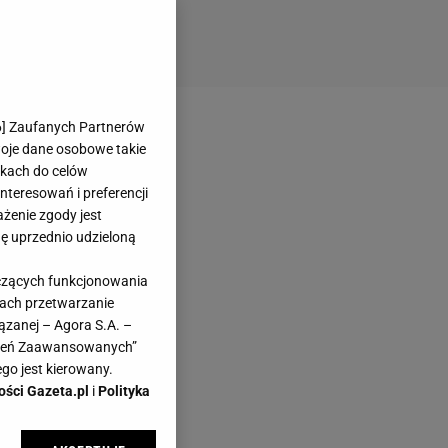
6
] Zaufanych Partnerów
woje dane osobowe takie
likach do celów
teresowań i preferencji
ażenie zgody jest
dę uprzednio udzieloną
yczących funkcjonowania
kach przetwarzanie
ązanej – Agora S.A. –
awień Zaawansowanych”
go jest kierowany.
ości Gazeta.pl
i
Polityka