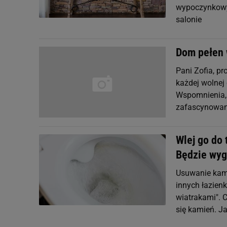
wypoczynkowy
salonie
Dom pełen 
Pani Zofia, p
każdej wolnej 
Wspomnienia, j
zafascynowani
Wlej go do 
Będzie wyg
Usuwanie kami
innych łazien
wiatrakami". 
się kamień. J