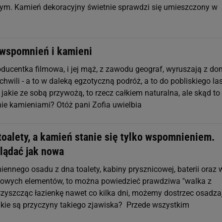
m. Kamień dekoracyjny świetnie sprawdzi się umieszczony w
wspomnień i kamieni
roducentka filmowa, i jej mąż, z zawodu geograf, wyruszają z d
chwili - a to w daleką egzotyczną podróż, a to do pobliskiego la
akie ze sobą przywożą, to rzecz całkiem naturalna, ale skąd to
e kamieniami? Otóż pani Zofia uwielbia
toalety, a kamień stanie się tylko wspomnieniem.
lądać jak nowa
ennego osadu z dna toalety, kabiny prysznicowej, baterii oraz 
kowych elementów, to można powiedzieć prawdziwa "walka z
Czyszcząc łazienkę nawet co kilka dni, możemy dostrzec osadza
akie są przyczyny takiego zjawiska? Przede wszystkim