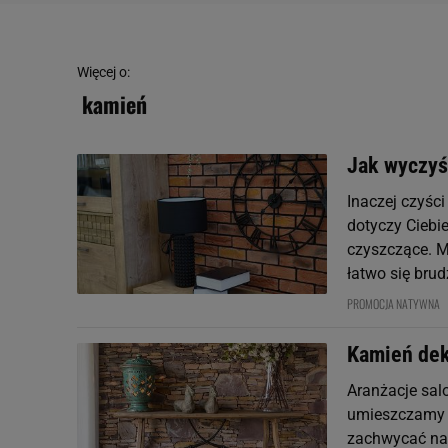
Więcej o:
kamień
Jak wyczyś
Inaczej czyści
dotyczy Ciebi
czyszczące. M
łatwo się bru
PROMOCJA NATYWNA
Kamień dek
Aranżacje sal
umieszczamy z
zachwycać na