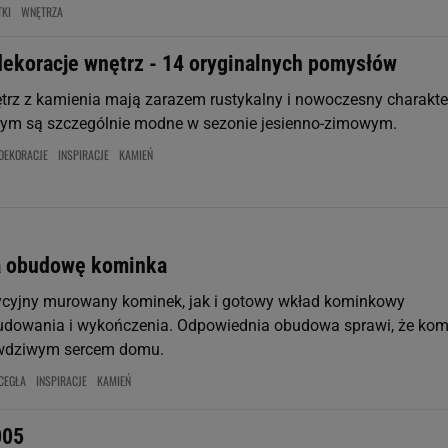
TKI
WNĘTRZA
ekoracje wnętrz - 14 oryginalnych pomysłów
trz z kamienia mają zarazem rustykalny i nowoczesny charakter
rym są szczególnie modne w sezonie jesienno-zimowym.
DEKORACJE
INSPIRACJE
KAMIEŃ
a obudowę kominka
ycyjny murowany kominek, jak i gotowy wkład kominkowy
dowania i wykończenia. Odpowiednia obudowa sprawi, że kom
rawdziwym sercem domu.
CEGŁA
INSPIRACJE
KAMIEŃ
005