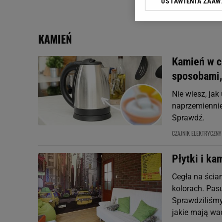
USTAWIENIA ZAA
Klikając „Akceptuję” wyra
Zaufanych Partnerów i A
dotyczące plików cookie,
KAMIEŃ
odnośnik „Ustawienia pr
plików cookie możliwa je
Kamień w c
My, nasi Zaufani Partne
sposobami,
Użycie dokładnych danych
Przechowywanie informacji
Nie wiesz, ja
badnie odbiorców i uleps
naprzemiennie
Sprawdź.
CZAJNIK ELEKTRYCZNY
Płytki i ka
Cegła na ścia
kolorach. Pasu
Sprawdziliśmy,
jakie mają wad