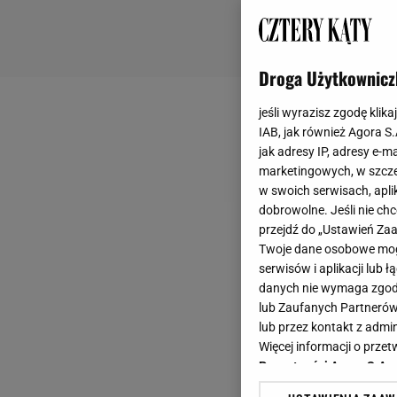
Droga Użytkownicz
jeśli wyrazisz zgodę klika
IAB, jak również Agora S
jak adresy IP, adresy e-m
marketingowych, w szcze
w swoich serwisach, aplik
dobrowolne. Jeśli nie ch
przejdź do „Ustawień Z
Twoje dane osobowe mogą
serwisów i aplikacji lub
danych nie wymaga zgody 
lub Zaufanych Partnerów
lub przez kontakt z admi
Więcej informacji o prz
Prywatności Agora S.A.