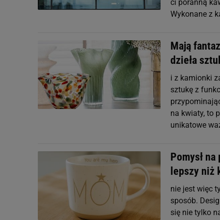
ci poranną ka
Wykonane z ka
Mają fantaz
dzieła sztu
i z kamionki 
sztukę z funk
przypominając
na kwiaty, to
unikatowe wa
Pomysł na 
lepszy niż 
nie jest więc
sposób. Desig
się nie tylko