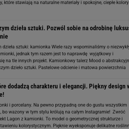
y, które stawiają na naturalne materiały i spokojne, ciepłe kolory
zym dzieła sztuki. Pozwól sobie na odrobinę luksu
enie
m dzieła sztuki: kamionka Wiele razy wspominaliśmy o niezwykł
mionki, jednak tym razem jest to naprawdę wyjątkowy i
się na tle innych projekt. Kamionkowy talerz Mood o abstrakcy
iczym dzieło sztuki. Pastelowe odcienie i matowa powierzchnia
re dodadzą charakteru i elegancji. Piękny design 
e!
onki i porcelany. Na pewno przypadną one do gustu wszystkim
, bo wazony w tym stylu królują na całym Instagramie! Zwróć
ekt Lagon z kamionki. To model o geometrycznej strukturze i
tawieniu kolorystycznym. Pięknie wyeksponuje delikatne roślin