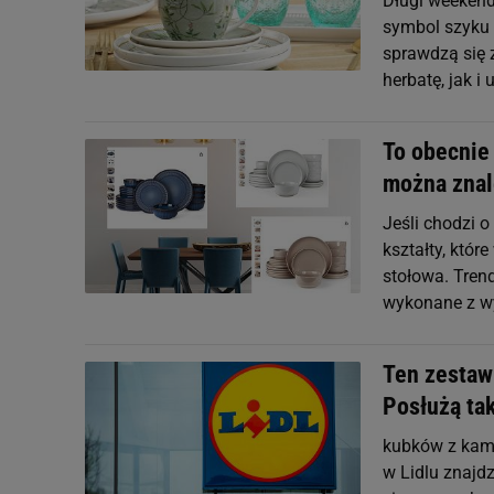
Długi weekend 
symbol szyku i
sprawdzą się 
herbatę, jak 
To obecnie 
można znal
Jeśli chodzi 
kształty, któ
stołowa. Tren
wykonane z wy
Ten zestaw 
Posłużą tak
kubków z kami
w Lidlu znajdz