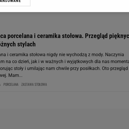
WANSOWANE
żasz też zgodę na zainstalowanie i przechowywanie plików cookie Gazeta.p
gora S.A. na Twoim urządzeniu końcowym. Możesz w każdej chwili zmien
 wywołując narzędzie do zarządzania twoimi preferencjami dot. przetw
ywatności ” w stopce serwisu i przechodząc do „Ustawień Zaawansowan
st także za pomocą ustawień przeglądarki.
ca porcelana i ceramika stołowa. Przegląd piękny
rzy i Agora S.A. możemy przetwarzać dane osobowe w następujących cel
óżnych stylach
 geolokalizacyjnych. Aktywne skanowanie charakterystyki urządzenia do
 na urządzeniu lub dostęp do nich. Spersonalizowane reklamy i treści, p
ana i ceramika stołowa nigdy nie wychodzą z mody. Naczynia
zanie usług.
Lista Zaufanych Partnerów
m na co dzień, jak i w ważnych i wyjątkowych dla nas moment
rując stoły i umilając nam chwile przy posiłkach. Oto przegląd
wej. Mam...
A
PORCELANA
ZASTAWA STOŁOWA