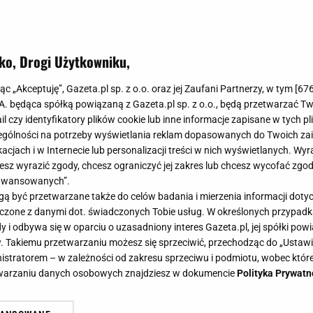
ko, Drogi Użytkowniku,
jąc „Akceptuję”, Gazeta.pl sp. z o.o. oraz jej Zaufani Partnerzy, w tym [
67
.A. będąca spółką powiązaną z Gazeta.pl sp. z o.o., będą przetwarzać T
ail czy identyfikatory plików cookie lub inne informacje zapisane w tych p
gólności na potrzeby wyświetlania reklam dopasowanych do Twoich zain
acjach i w Internecie lub personalizacji treści w nich wyświetlanych. Wyr
cesz wyrazić zgody, chcesz ograniczyć jej zakres lub chcesz wycofać zgo
aawansowanych”.
 być przetwarzane także do celów badania i mierzenia informacji dot
 łączone z danymi dot. świadczonych Tobie usług. W określonych przypad
i odbywa się w oparciu o uzasadniony interes Gazeta.pl, jej spółki powi
. Takiemu przetwarzaniu możesz się sprzeciwić, przechodząc do „Ust
nistratorem – w zależności od zakresu sprzeciwu i podmiotu, wobec które
etwarzaniu danych osobowych znajdziesz w dokumencie
Polityka Prywatn