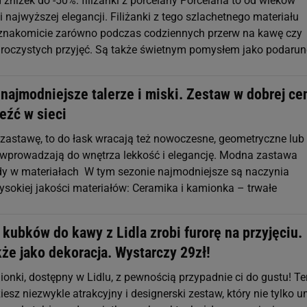
zniżek do -50%: filiżanki z porcelany Porcelana to od wieków
 najwyższej elegancji. Filiżanki z tego szlachetnego materiału
znakomicie zarówno podczas codziennych przerw na kawę czy
i uroczystych przyjęć. Są także świetnym pomysłem jako podaru
najmodniejsze talerze i miski. Zestaw w dobrej ce
eźć w sieci
o zastawę, to do łask wracają też nowoczesne, geometryczne lub
re wprowadzają do wnętrza lekkość i elegancję. Modna zastawa
dy w materiałach W tym sezonie najmodniejsze są naczynia
sokiej jakości materiałów: Ceramika i kamionka – trwałe
kubków do kawy z Lidla zrobi furorę na przyjęciu.
że jako dekoracja. Wystarczy 29zł!
onki, dostępny w Lidlu, z pewnością przypadnie ci do gustu! Te
iesz niezwykle atrakcyjny i designerski zestaw, który nie tylko um