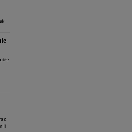
nek
nie
 obłe
raz
ili