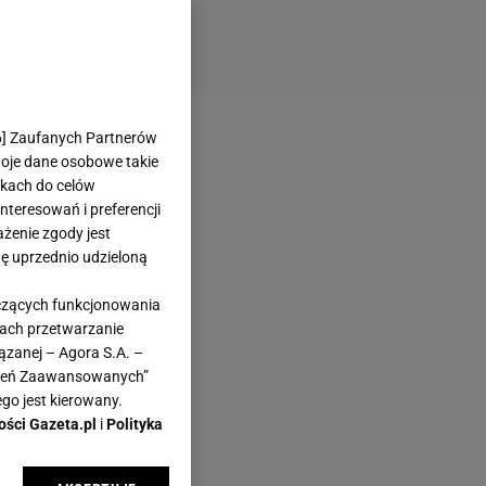
6
] Zaufanych Partnerów
woje dane osobowe takie
likach do celów
teresowań i preferencji
ażenie zgody jest
dę uprzednio udzieloną
yczących funkcjonowania
kach przetwarzanie
ązanej – Agora S.A. –
awień Zaawansowanych”
go jest kierowany.
ości Gazeta.pl
i
Polityka