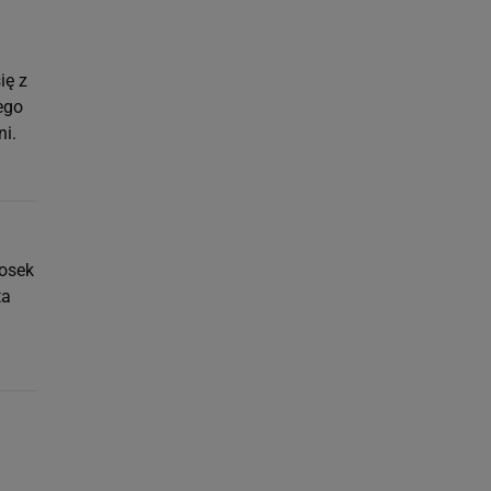
ię z
ego
ni.
nosek
ta