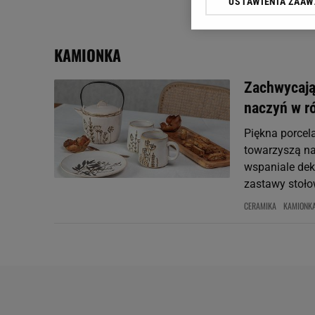
USTAWIENIA ZAA
Klikając „Akceptuję” wyra
Zaufanych Partnerów i A
dotyczące plików cookie,
KAMIONKA
odnośnik „Ustawienia pr
plików cookie możliwa je
Zachwycają
My, nasi Zaufani Partne
naczyń w r
Użycie dokładnych danych
Przechowywanie informacji
Piękna porcel
badnie odbiorców i uleps
towarzyszą na
wspaniale deko
zastawy stoło
CERAMIKA
KAMIONK