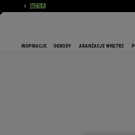
WIADOMOŚCI
NEXT
SPORT
PLOTEK
D
INSPIRACJE
OGRODY
ARANŻACJE WNĘTRZ
P