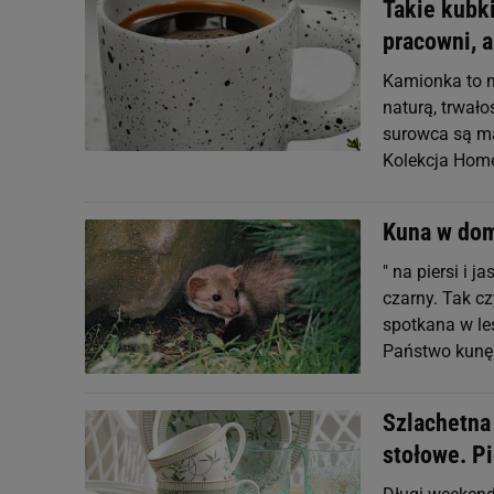
Takie kubk
pracowni, a
Kamionka to ma
naturą, trwał
surowca są ma
Kolekcja Home
Kuna w dom
" na piersi i 
czarny. Tak cz
spotkana w le
Państwo kunę 
Szlachetna
stołowe. Pi