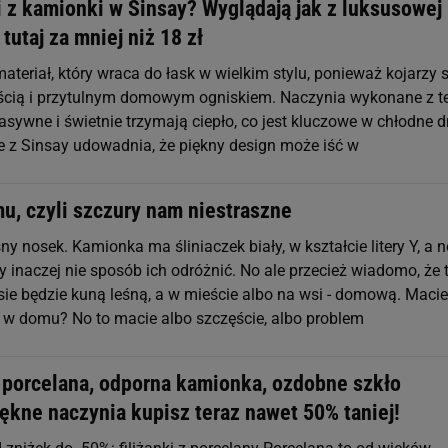
i z kamionki w Sinsay? Wyglądają jak z luksusowej
 tutaj za mniej niż 18 zł
teriał, który wraca do łask w wielkim stylu, ponieważ kojarzy s
ością i przytulnym domowym ogniskiem. Naczynia wykonane z t
sywne i świetnie trzymają ciepło, co jest kluczowe w chłodne d
 z Sinsay udowadnia, że piękny design może iść w
u, czyli szczury nam niestraszne
jasny nosek. Kamionka ma śliniaczek biały, w kształcie litery Y, a 
y inaczej nie sposób ich odróżnić. No ale przecież wiadomo, że 
sie będzie kuną leśną, a w mieście albo na wsi - domową. Macie
w domu? No to macie albo szczęście, albo problem
 porcelana, odporna kamionka, ozdobne szkło
ękne naczynia kupisz teraz nawet 50% taniej!