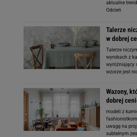
aktualne trend
Odcień
Talerze nic
w dobrej c
Talerze niczy
wyrobach z ka
wyróżniający 
wzorze jest n
Wazony, któ
dobrej ceni
modeli z kami
fashionistkom
uwagę na proj
subtelnym zes