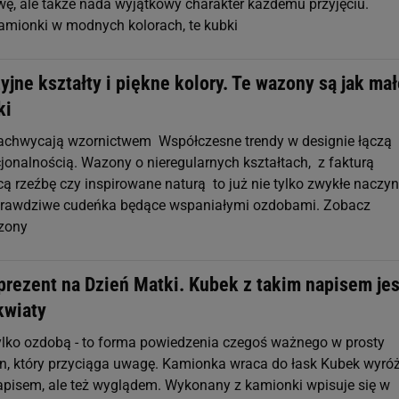
wę, ale także nada wyjątkowy charakter każdemu przyjęciu.
mionki w modnych kolorach, te kubki
yjne kształty i piękne kolory. Te wazony są jak ma
ki
zachwycają wzornictwem Współczesne trendy w designie łączą
cjonalnością. Wazony o nieregularnych kształtach, z fakturą
ą rzeźbę czy inspirowane naturą to już nie tylko zwykłe naczyn
 prawdziwe cudeńka będące wspaniałymi ozdobami. Zobacz
zony
prezent na Dzień Matki. Kubek z takim napisem jes
kwiaty
 tylko ozdobą - to forma powiedzenia czegoś ważnego w prosty
n, który przyciąga uwagę. Kamionka wraca do łask Kubek wyró
 napisem, ale też wyglądem. Wykonany z kamionki wpisuje się w