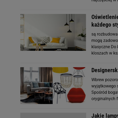
Oświetleni
każdego st
są rozbudowan
mogą zadowoli
klasyczne Do 
kloszach w ks
Designerski
Wbrew pozorom
wyjątkowego s
Spośród bogat
oryginalnych 
Jakie lampy