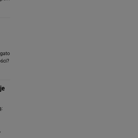
ogato
ści?
je
ą:
,