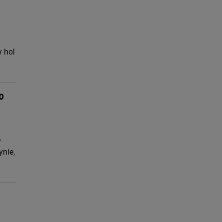
y hol
o
e
ynie,