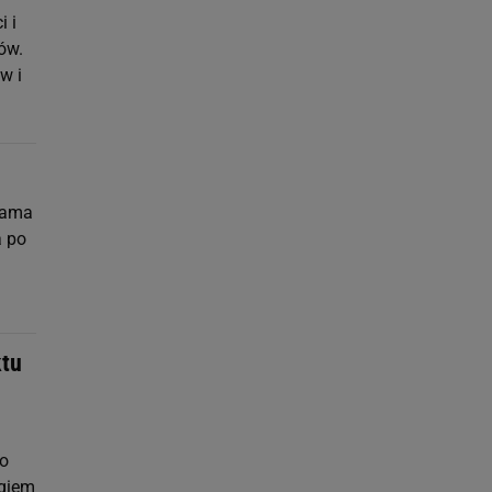
i i
ów.
w i
sama
a po
ktu
do
egiem