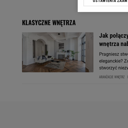
USTAWIENIA ZAA
Klikając „Akceptuję” wyra
Zaufanych Partnerów i A
dotyczące plików cookie,
KLASYCZNE WNĘTRZA
odnośnik „Ustawienia pr
plików cookie możliwa je
Jak połącz
My, nasi Zaufani Partne
wnętrza na
Użycie dokładnych danych
Przechowywanie informacji
Pragniesz stwo
badnie odbiorców i uleps
eleganckie? Z
stworzyć niez
ARANŻACJE WNĘTRZ