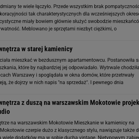
dmiany te wiele łączyło. Przede wszystkim brak pompatycznośc
koracyjności tak charakterystycznych dla wcześniejszych okres
cystyczne miały bowiem głównie służyć swobodzie mieszkańcó
rywatność. Meblowano je sprzętami niezbyt ciężkimi, o
wnętrza w starej kamienicy
hciała mieszkać w bezdusznym apartamentowcu. Postanowiła 
zkania, które by najbardziej jej odpowiadało. Wytrwale chodził
nicach Warszawy i spoglądała w okna domów, które przetrwały
eją, że dojrzy w nich napis "na sprzedaż". I pewnego dnia
wnętrza z duszą na warszawskim Mokotowie proje
udio
ętrze na warszawskim Mokotowie Mieszkanie w kamienicy na
okotowie czerpie dużo z klasycznego stylu, nawiązuje także 
 wiele dodatków ma w sobie ducha vintage. Nietypowym zabi