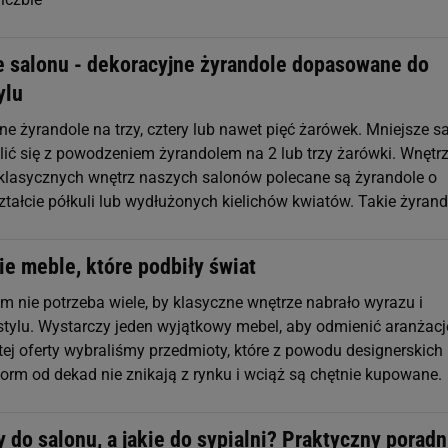
e salonu - dekoracyjne żyrandole dopasowane do
ylu
e żyrandole na trzy, cztery lub nawet pięć żarówek. Mniejsze s
ć się z powodzeniem żyrandolem na 2 lub trzy żarówki. Wnętr
klasycznych wnętrz naszych salonów polecane są żyrandole o
ztałcie półkuli lub wydłużonych kielichów kwiatów. Takie żyrand
e meble, które podbiły świat
 nie potrzeba wiele, by klasyczne wnętrze nabrało wyrazu i
tylu. Wystarczy jeden wyjątkowy mebel, aby odmienić aranżacj
ej oferty wybraliśmy przedmioty, które z powodu designerskich 
form od dekad nie znikają z rynku i wciąż są chętnie kupowane
 do salonu, a jakie do sypialni? Praktyczny poradn