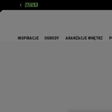
WIADOMOŚCI
NEXT
SPORT
PLOTEK
D
INSPIRACJE
OGRODY
ARANŻACJE WNĘTRZ
P