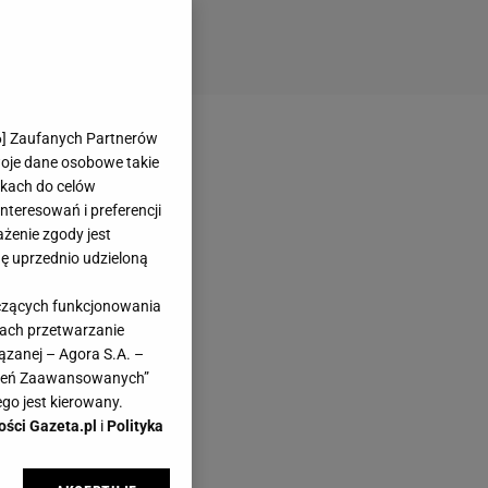
6
] Zaufanych Partnerów
woje dane osobowe takie
likach do celów
teresowań i preferencji
ażenie zgody jest
dę uprzednio udzieloną
yczących funkcjonowania
kach przetwarzanie
ązanej – Agora S.A. –
awień Zaawansowanych”
go jest kierowany.
ości Gazeta.pl
i
Polityka