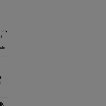
alony
za
ole
ę.
i
.
ik