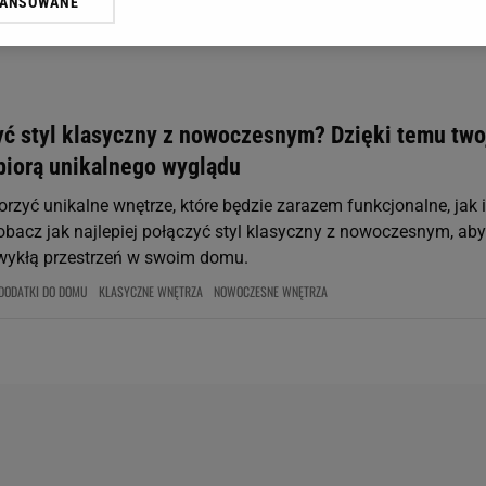
WANSOWANE
żasz też zgodę na zainstalowanie i przechowywanie plików cookie Gazeta.p
gora S.A. na Twoim urządzeniu końcowym. Możesz w każdej chwili zmien
 wywołując narzędzie do zarządzania twoimi preferencjami dot. przetw
ywatności ” w stopce serwisu i przechodząc do „Ustawień Zaawansowan
st także za pomocą ustawień przeglądarki.
yć styl klasyczny z nowoczesnym? Dzięki temu two
rzy i Agora S.A. możemy przetwarzać dane osobowe w następujących cel
biorą unikalnego wyglądu
 geolokalizacyjnych. Aktywne skanowanie charakterystyki urządzenia do
 na urządzeniu lub dostęp do nich. Spersonalizowane reklamy i treści, p
rzyć unikalne wnętrze, które będzie zarazem funkcjonalne, jak i
zanie usług.
Lista Zaufanych Partnerów
obacz jak najlepiej połączyć styl klasyczny z nowoczesnym, aby
wykłą przestrzeń w swoim domu.
DODATKI DO DOMU
KLASYCZNE WNĘTRZA
NOWOCZESNE WNĘTRZA