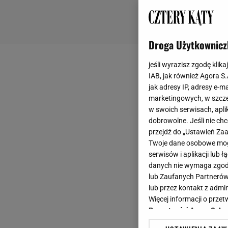
Droga Użytkownicz
jeśli wyrazisz zgodę klika
IAB, jak również Agora S
jak adresy IP, adresy e-m
marketingowych, w szcze
w swoich serwisach, aplik
dobrowolne. Jeśli nie ch
przejdź do „Ustawień Z
Twoje dane osobowe mogą
serwisów i aplikacji lub
danych nie wymaga zgody 
lub Zaufanych Partnerów
lub przez kontakt z admi
Więcej informacji o prz
Prywatności Agora S.A.