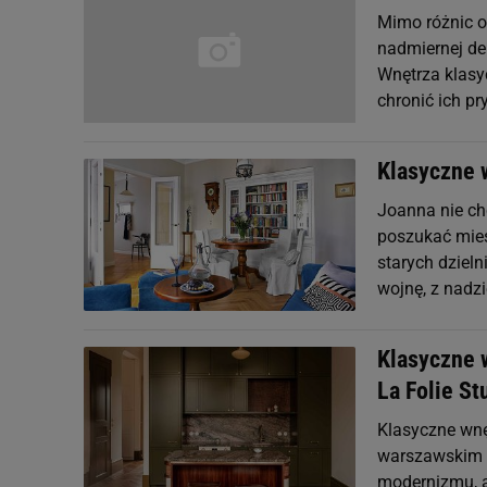
Mimo różnic o
nadmiernej de
Wnętrza klasy
chronić ich p
Klasyczne 
Joanna nie c
poszukać mies
starych dziel
wojnę, z nadzi
Klasyczne 
La Folie St
Klasyczne wn
warszawskim M
modernizmu, a