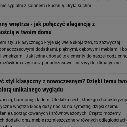
enie sypialni z salonem i kuchnią. Bryła kuchni
zny wnętrza - jak połączyć elegancję z
nością w twoim domu
m stylu klasycznego kryje się wiele skojarzeń, to zazwyczaj
 ponadczasowymi dodatkami, pięknymi, dębowymi meblami i b
wnętrzami. Jak jednak dodać te elementy do naszej codzienno
skazówkom uzyskasz ponadczasowe i niezwykle klimatyczne
yć styl klasyczny z nowoczesnym? Dzięki temu two
biorą unikalnego wyglądu
ścią, harmonią i ładem. Oto kilka cech, które go charakteryzuj
syczne wnętrza kładą duży nacisk na symetrię, dzięki czemu
ażenie uporządkowanych i zrównoważonych. Często możemy
ch dodatki oraz meble rozmieszczone w równych odległościach
liczbie