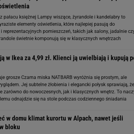
oświetlenia
 z pałacu księżnej Lampy wiszące, żyrandole i kandelabry to
yraziste elementy oświetlenia, które najlepiej pasują do
i reprezentacyjnych pomieszczeń, takich jak salony, jadalnie cz
randole świetnie komponują się w klasycznych wnętrzach
ją w Ikea za 4,99 zł. Klienci ją uwielbiają i kupują p
tuje grosze Czarna miska NATBARB wyróżnia się prostym, ale
glądem. Jej subtelne żłobienia i elegancki połysk sprawiają, ż
je zarówno do nowoczesnych, jak i klasycznych wnętrz. To nacz
blemu odnajdzie się na stole podczas codziennego śniadania
ć w domu klimat kurortu w Alpach, nawet jeśli
w bloku