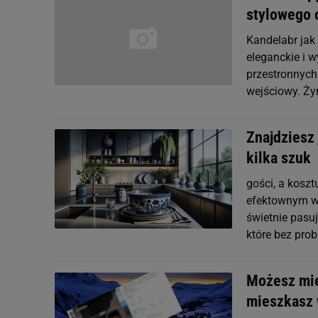
stylowego 
Kandelabr jak
eleganckie i w
przestronnych 
wejściowy. Ży
Znajdziesz 
kilka szuk
gości, a kosz
efektownym wy
świetnie pasu
które bez pro
Możesz mie
mieszkasz 