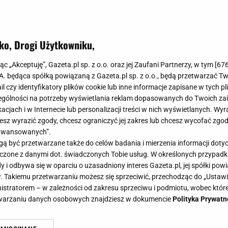
ko, Drogi Użytkowniku,
jąc „Akceptuję”, Gazeta.pl sp. z o.o. oraz jej Zaufani Partnerzy, w tym [
67
.A. będąca spółką powiązaną z Gazeta.pl sp. z o.o., będą przetwarzać T
ail czy identyfikatory plików cookie lub inne informacje zapisane w tych p
gólności na potrzeby wyświetlania reklam dopasowanych do Twoich zain
acjach i w Internecie lub personalizacji treści w nich wyświetlanych. Wyr
cesz wyrazić zgody, chcesz ograniczyć jej zakres lub chcesz wycofać zgo
aawansowanych”.
 być przetwarzane także do celów badania i mierzenia informacji dot
 łączone z danymi dot. świadczonych Tobie usług. W określonych przypad
i odbywa się w oparciu o uzasadniony interes Gazeta.pl, jej spółki powi
. Takiemu przetwarzaniu możesz się sprzeciwić, przechodząc do „Ust
nistratorem – w zależności od zakresu sprzeciwu i podmiotu, wobec które
etwarzaniu danych osobowych znajdziesz w dokumencie
Polityka Prywatn