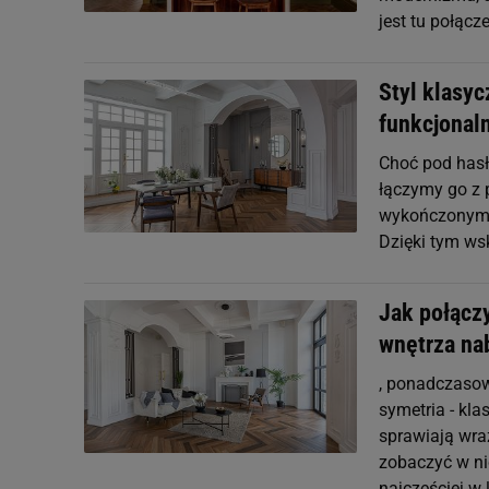
jest tu połącz
Styl klasyc
funkcjonal
Choć pod hasłe
łączymy go z
wykończonymi 
Dzięki tym w
Jak połącz
wnętrza na
, ponadczasowo
symetria - kla
sprawiają wr
zobaczyć w ni
najczęściej w 