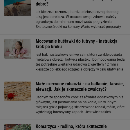
dobre?
jak kleszcze roznoszą bardzo niebezpieczną chorobę
jaką jest borelioza. W trosce o swoje zdrowie należy
ograniczyć do minimum możliwości pogryzienia.
Skuteczne środki na komary Warto wybierać preparaty,
które mają w swoim składzie substancję o nazwie
ikarydyna. Jej największą zaletą jest jednoczesna
Mocowanie huśtawki do futryny - instrukcja
krok po kroku
jest hak huśtawkowy uniwersalny, który zwykle posiada
metalową obręcz i kotwę z plastiku. Do mocowania będą
też potrzebne wiertarka udarowa z wiertłem 12 mm i
kleszcze do lekkiego rozgięcia obręczy w celu ułatwienia
sobie montażu. Najpierw musimy zmierzyć długość tej
części haka, którą wkręcimy w futrynę
Małe czerwone robaczki - na balkonie, tarasie,
elewacji. Jak je skutecznie zwalczyć?
Jednym ze sposobów, chociaż również dodatkowym niż
głównym, jest postawienie na balkonie, lub w innym
miejscu gdzie pojawiają się czerwone robaki, roślin, które
wydzielają intensywny zapach. Jest wiele takich
gatunków, które działają odstraszająco na kleszcze
(również roztocze), komary i muchy. Należą do nich:
Komarzyca - roślina, która skutecznie
lawenda