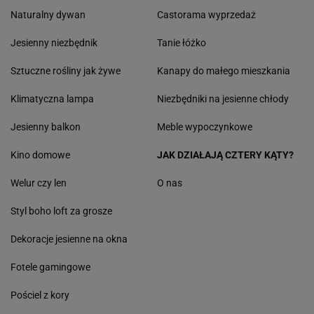
Naturalny dywan
Castorama wyprzedaż
Jesienny niezbędnik
Tanie łóżko
Sztuczne rośliny jak żywe
Kanapy do małego mieszkania
Klimatyczna lampa
Niezbędniki na jesienne chłody
Jesienny balkon
Meble wypoczynkowe
Kino domowe
JAK DZIAŁAJĄ CZTERY KĄTY?
Welur czy len
O nas
Styl boho loft za grosze
Dekoracje jesienne na okna
Fotele gamingowe
Pościel z kory