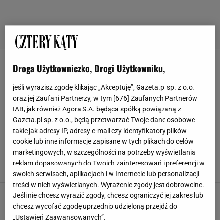
Droga Użytkowniczko, Drogi Użytkowniku,
KLESZCZE
jeśli wyrazisz zgodę klikając „Akceptuję”, Gazeta.pl sp. z o.o.
Te rośliny skutecznie odstraszają komary.
oraz jej Zaufani Partnerzy, w tym [
676
] Zaufanych Partnerów
Niektóre z nich działają też na kleszcze i
IAB, jak również Agora S.A. będąca spółką powiązaną z
muchy
Gazeta.pl sp. z o.o., będą przetwarzać Twoje dane osobowe
KLESZCZE
KOMARY
MUCHY
ODSTRASZACZE
takie jak adresy IP, adresy e-mail czy identyfikatory plików
cookie lub inne informacje zapisane w tych plikach do celów
Rośliny odstraszające kleszcze. Jakie gatunki
marketingowych, w szczególności na potrzeby wyświetlania
warto mieć w ogrodzie lub na działce?
reklam dopasowanych do Twoich zainteresowań i preferencji w
DZIAŁKA
KLESZCZE
KOMARY
OWADY
swoich serwisach, aplikacjach i w Internecie lub personalizacji
treści w nich wyświetlanych. Wyrażenie zgody jest dobrowolne.
Jeśli nie chcesz wyrazić zgody, chcesz ograniczyć jej zakres lub
chcesz wycofać zgodę uprzednio udzieloną przejdź do
„Ustawień Zaawansowanych”.