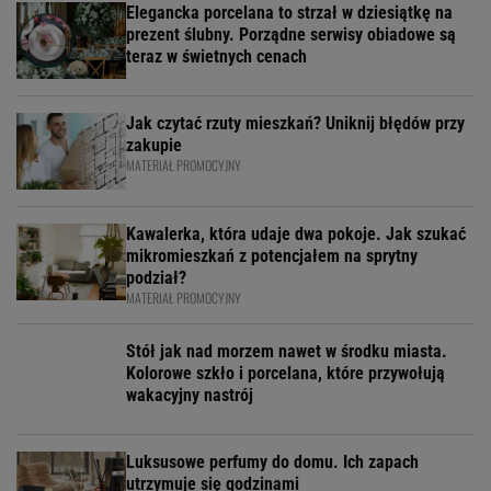
Elegancka porcelana to strzał w dziesiątkę na
prezent ślubny. Porządne serwisy obiadowe są
teraz w świetnych cenach
Jak czytać rzuty mieszkań? Uniknij błędów przy
zakupie
MATERIAŁ PROMOCYJNY
Kawalerka, która udaje dwa pokoje. Jak szukać
mikromieszkań z potencjałem na sprytny
podział?
MATERIAŁ PROMOCYJNY
Stół jak nad morzem nawet w środku miasta.
Kolorowe szkło i porcelana, które przywołują
wakacyjny nastrój
Luksusowe perfumy do domu. Ich zapach
utrzymuje się godzinami