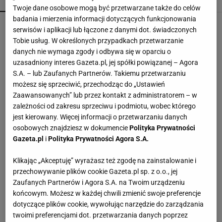
POPULARNE
NAJNOWSZE
Twoje dane osobowe mogą być przetwarzane także do celów
badania i mierzenia informacji dotyczących funkcjonowania
Kompaktowa bieżnia do małego mieszkania.
serwisów i aplikacji lub łączone z danymi dot. świadczonych
Ten sprzęt mieści się pod łóżko
Tobie usług. W określonych przypadkach przetwarzanie
danych nie wymaga zgody i odbywa się w oparciu o
uzasadniony interes Gazeta.pl, jej spółki powiązanej – Agora
Trymer czy golarka, a może jednorazówka?
S.A. – lub Zaufanych Partnerów. Takiemu przetwarzaniu
Jedno urządzenie rzadko wystarcza
możesz się sprzeciwić, przechodząc do „Ustawień
Zaawansowanych” lub przez kontakt z administratorem – w
zależności od zakresu sprzeciwu i podmiotu, wobec którego
Nie czekaj, aż będzie za późno. To może
jest kierowany. Więcej informacji o przetwarzaniu danych
oznaczać, że szkoła przestała służyć dziecku
osobowych znajdziesz w dokumencie
Polityka Prywatności
MATERIAŁ PROMOCYJNY
Gazeta.pl
i
Polityka Prywatności Agora S.A.
Vintage gramofony wracają do łask. Polacy na
Klikając „Akceptuję” wyrażasz też zgodę na zainstalowanie i
nowo pokochali vinyle
przechowywanie plików cookie Gazeta.pl sp. z o.o., jej
Zaufanych Partnerów i Agora S.A. na Twoim urządzeniu
końcowym. Możesz w każdej chwili zmienić swoje preferencje
Ta zastawa wygląda jak ze stołu syreny. Morskie
inspiracje idealne na lato 2026
dotyczące plików cookie, wywołując narzędzie do zarządzania
twoimi preferencjami dot. przetwarzania danych poprzez