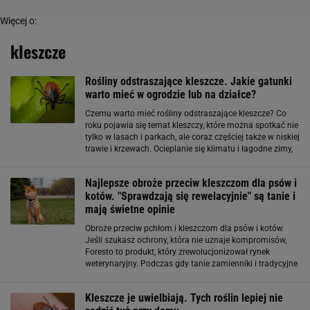
Więcej o:
kleszcze
Rośliny odstraszające kleszcze. Jakie gatunki
warto mieć w ogrodzie lub na działce?
Czemu warto mieć rośliny odstraszające kleszcze? Co
roku pojawia się temat kleszczy, które można spotkać nie
tylko w lasach i parkach, ale coraz częściej także w niskiej
trawie i krzewach. Ocieplanie się klimatu i łagodne zimy,
sprawiają, że jest ich corocznie coraz więcej i konieczna
Najlepsze obroże przeciw kleszczom dla psów i
kotów. "Sprawdzają się rewelacyjnie" są tanie i
mają świetne opinie
Obroże przeciw pchłom i kleszczom dla psów i kotów
Jeśli szukasz ochrony, która nie uznaje kompromisów,
Foresto to produkt, który zrewolucjonizował rynek
weterynaryjny. Podczas gdy tanie zamienniki i tradycyjne
krople często zawodzą w gęstym lesie czy wysokich
trawach, ta obroża tworzy wokół
Kleszcze je uwielbiają. Tych roślin lepiej nie