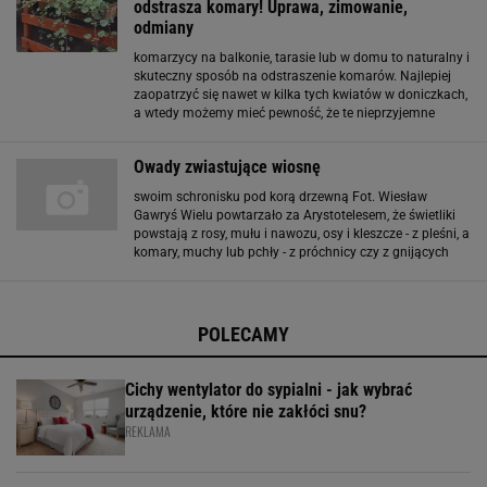
odstrasza komary! Uprawa, zimowanie,
odmiany
komarzycy na balkonie, tarasie lub w domu to naturalny i
skuteczny sposób na odstraszenie komarów. Najlepiej
zaopatrzyć się nawet w kilka tych kwiatów w doniczkach,
a wtedy możemy mieć pewność, że te nieprzyjemne
owady będą się trzymać z daleka od naszego domu.
Zobacz też: Rośliny odstraszające kleszcze
Owady zwiastujące wiosnę
swoim schronisku pod korą drzewną Fot. Wiesław
Gawryś Wielu powtarzało za Arystotelesem, że świetliki
powstają z rosy, mułu i nawozu, osy i kleszcze - z pleśni, a
komary, muchy lub pchły - z próchnicy czy z gnijących
owoców. Skrupulatne obserwacje prowadzone przez kilka
pokoleń entomologów dostarczyły
POLECAMY
Cichy wentylator do sypialni - jak wybrać
urządzenie, które nie zakłóci snu?
REKLAMA