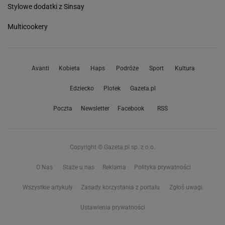
Stylowe dodatki z Sinsay
Multicookery
Avanti
Kobieta
Haps
Podróże
Sport
Kultura
Edziecko
Plotek
Gazeta.pl
Poczta
Newsletter
Facebook
RSS
Copyright © Gazeta.pl sp. z o.o.
O Nas
Staże u nas
Reklama
Polityka prywatności
Wszystkie artykuły
Zasady korzystania z portalu
Zgłoś uwagi
Ustawienia prywatności