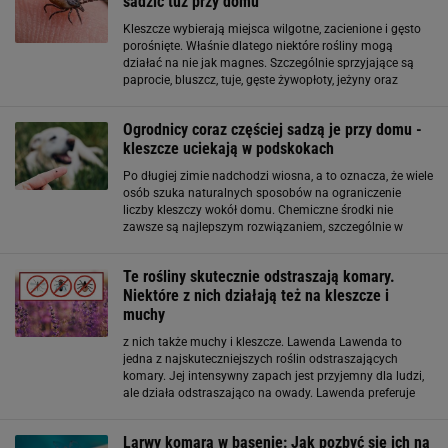
sadzić tuż przy domu
Kleszcze wybierają miejsca wilgotne, zacienione i gęsto
porośnięte. Właśnie dlatego niektóre rośliny mogą
działać na nie jak magnes. Szczególnie sprzyjające są
paprocie, bluszcz, tuje, gęste żywopłoty, jeżyny oraz
wysokie trawy ozdobne. Tworzą one wilgotny
mikroklimat, w którym kleszcze mogą
Ogrodnicy coraz częściej sadzą je przy domu -
kleszcze uciekają w podskokach
Po długiej zimie nadchodzi wiosna, a to oznacza, że wiele
osób szuka naturalnych sposobów na ograniczenie
liczby kleszczy wokół domu. Chemiczne środki nie
zawsze są najlepszym rozwiązaniem, szczególnie w
ogrodzie, w którym bawią się dzieci lub przebywają
zwierzęta. Na szczęście natura oferuje
Te rośliny skutecznie odstraszają komary.
Niektóre z nich działają też na kleszcze i
muchy
z nich także muchy i kleszcze. Lawenda Lawenda to
jedna z najskuteczniejszych roślin odstraszających
komary. Jej intensywny zapach jest przyjemny dla ludzi,
ale działa odstraszająco na owady. Lawenda preferuje
słoneczne miejsca i dobrze znosi suszę, co czyni ją łatwą
w uprawie. Kwitnie przez całe lato, zapewniając
Larwy komara w basenie: Jak pozbyć się ich na