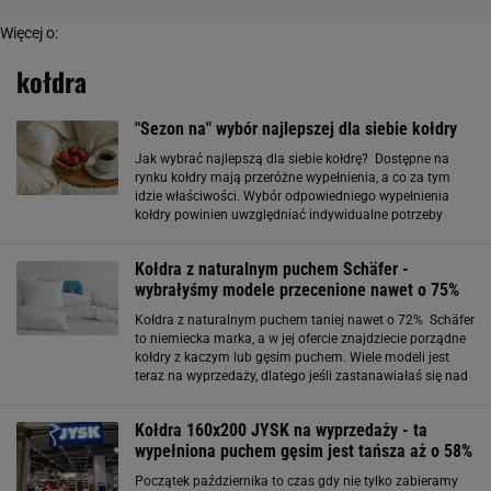
Więcej o:
kołdra
"Sezon na" wybór najlepszej dla siebie kołdry
Jak wybrać najlepszą dla siebie kołdrę? Dostępne na
rynku kołdry mają przeróżne wypełnienia, a co za tym
idzie właściwości. Wybór odpowiedniego wypełnienia
kołdry powinien uwzględniać indywidualne potrzeby
użytkownika. Jeśli cenisz sobie luksus i doskonałe
właściwości termiczne, kołdra z puchu
Kołdra z naturalnym puchem Schäfer -
wybrałyśmy modele przecenione nawet o 75%
Kołdra z naturalnym puchem taniej nawet o 72% Schäfer
to niemiecka marka, a w jej ofercie znajdziecie porządne
kołdry z kaczym lub gęsim puchem. Wiele modeli jest
teraz na wyprzedaży, dlatego jeśli zastanawiałaś się nad
zainwestowaniem w trwałą i wytrzymałą kołdrę - właśnie
nadarza
Kołdra 160x200 JYSK na wyprzedaży - ta
wypełniona puchem gęsim jest tańsza aż o 58%
Początek października to czas gdy nie tylko zabieramy