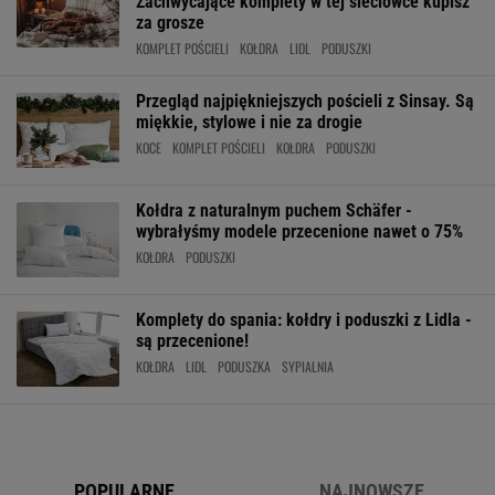
Zachwycające komplety w tej sieciówce kupisz
za grosze
KOMPLET POŚCIELI
KOŁDRA
LIDL
PODUSZKI
Przegląd najpiękniejszych pościeli z Sinsay. Są
miękkie, stylowe i nie za drogie
KOCE
KOMPLET POŚCIELI
KOŁDRA
PODUSZKI
Kołdra z naturalnym puchem Schäfer -
wybrałyśmy modele przecenione nawet o 75%
KOŁDRA
PODUSZKI
Komplety do spania: kołdry i poduszki z Lidla -
są przecenione!
KOŁDRA
LIDL
PODUSZKA
SYPIALNIA
POPULARNE
NAJNOWSZE