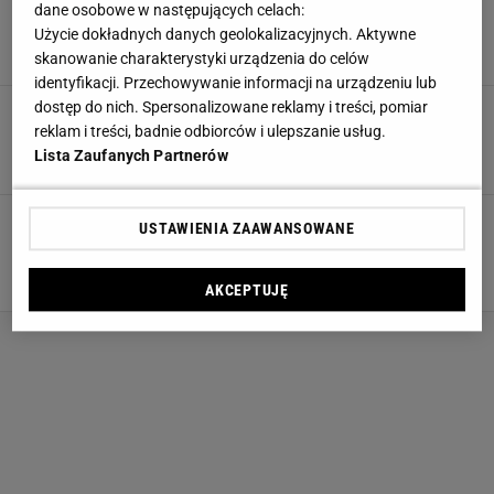
Ta pościel wygląda jak z butiku, a kosztuje
dane osobowe w następujących celach:
mniej niż 90 zł. W Sinsay trwa wyprzedaż
Użycie dokładnych danych geolokalizacyjnych. Aktywne
KOMPLET POŚCIELI
KOŁDRA
PODUSZKI
POŚCIEL
skanowanie charakterystyki urządzenia do celów
identyfikacji. Przechowywanie informacji na urządzeniu lub
dostęp do nich. Spersonalizowane reklamy i treści, pomiar
Dom jak koc. Dlaczego wszyscy marzymy dziś o
miękkich wnętrzach
reklam i treści, badnie odbiorców i ulepszanie usług.
Lista Zaufanych Partnerów
KOCE
KOŁDRA
NARZUTY NA ŁÓŻKO
PODUSZKI
Zdrowy sen bez alergii? Wystarczy ta kołdra i
USTAWIENIA ZAAWANSOWANE
poduszka, a poczujesz różnicę od pierwszej
nocy
MATERIAŁ PROMOCYJNY
AKCEPTUJĘ