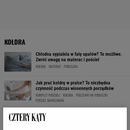
KOŁDRA
Chłodna sypialnia w falę upałów? To możliwe.
Zwróć uwagę na materac i pościel
KOŁDRA
MATERAC
PODUSZKA
Jak prać kołdrę w pralce? To niezbędna
czynność podczas wiosennych porządków
KOMPLET POŚCIELI
KOŁDRA
POSZEWKI NA PODUSZKI
POŚCIEL BAWEŁNIANA
Jak prać pościel? Ta rutyna sprawi, że będzie
jak nowa po każdym praniu
DOMOWE SPOSOBY
KOMPLET POŚCIELI
KOŁDRA
POŚCIEL