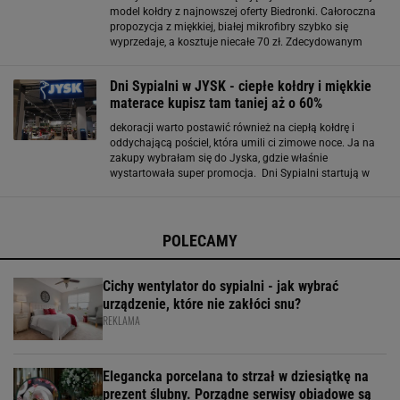
model kołdry z najnowszej oferty Biedronki. Całoroczna
propozycja z miękkiej, białej mikrofibry szybko się
wyprzedaje, a kosztuje niecałe 70 zł. Zdecydowanym
plusem jest fakt, że możesz dokupić do niej poduszki z
tego samego materiału. Jak
Dni Sypialni w JYSK - ciepłe kołdry i miękkie
materace kupisz tam taniej aż o 60%
dekoracji warto postawić również na ciepłą kołdrę i
oddychającą pościel, która umili ci zimowe noce. Ja na
zakupy wybrałam się do Jyska, gdzie właśnie
wystartowała super promocja. Dni Sypialni startują w
Jysku - rabaty sięgają tam nawet 60% W poszukiwaniu
idealnych dodatków do zimowych wnętrz zajrzałam
POLECAMY
Cichy wentylator do sypialni - jak wybrać
urządzenie, które nie zakłóci snu?
REKLAMA
Elegancka porcelana to strzał w dziesiątkę na
prezent ślubny. Porządne serwisy obiadowe są