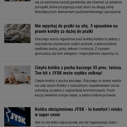
się za wymianę naszej garderoby, ale również za jesienne
porządki, które przygotują nasz dom na długą zimę.
Nieodłącznym elementem październikowego sprzątania
jest wymiana lekkiej, letniej kołdry na grubszy, zimowy
model. Nadal brakuje go w
Nie wpychaj do pralki na siłę. 5 sposobów na
pranie kołdry za dużej do pralki
Dlaczego warto regularnie prać kołdrę Kołdra to jedna z
najczęściej używanych części pościeli, a jednocześnie
siedlisko kurzu, potu, sebum i roztoczy. Z czasem
gromadzą się tam alergeny i nieprzyjemne zapachy, co
może prowadzić do podrażnień skóry, problemów z
oddychaniem i obniżonej jakości snu
Ciepła kołdra z puchu kaczego 55 proc. tańsza.
Ten hit z JYSK może szybko zniknąć
Ciepła kołdra z puchu kaczego. Dlaczego to dobry wybór
na cały sezon Kołdry z naturalnym wypełnieniem od lat
uchodzą za jedne z najbardziej komfortowych. Puch
kaczy świetnie izoluje ciepło, a jednocześnie pozwala
skórze oddychać, dzięki czemu sen jest przyjemny i
stabilny termicznie. Model
Kołdra obciążeniowa JYSK - to komfort i relaks
w super cenie
Sen to nie tylko odpoczynek, ale też regeneracja ciała i