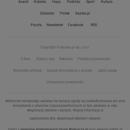
Avanti
Kobieta
Haps
Podróże
Sport
Kultura
Edziecko
Plotek
Gazeta.pl
Poczta
Newsletter
Facebook
RSS
Copyright © Gazeta.pl sp. z o.o.
O Nas
Staże u nas
Reklama
Polityka prywatności
Wszystkie artykuły
Zasady korzystania z portalu
Zgłoś uwagi
Ustawienia prywatności
Właściciel niniejszego serwisu nie wyraża zgody na zwielokrotnianie ani inne
korzystanie z utworów rozpowszechnionych w tym serwisie, w celu
eksploracji tekstów i danych. Więcej informacji w
zastrzeżeniu dot. eksploracji tekstów i danych
Treści z
serwisów internetowych Grupy Wyborcza.pl
oraz serwisu tokfm.pl