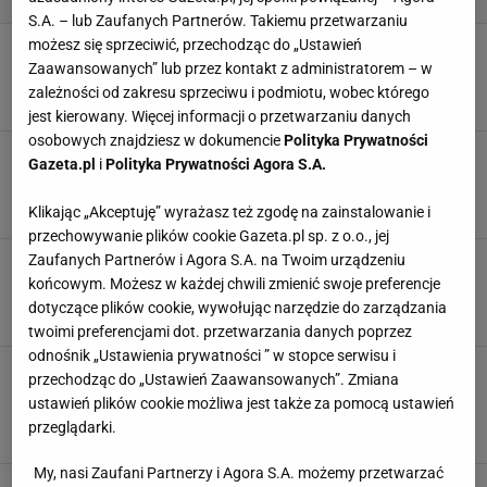
S.A. – lub Zaufanych Partnerów. Takiemu przetwarzaniu
możesz się sprzeciwić, przechodząc do „Ustawień
Nie masz miejsca na łóżko? Te materace
uratują Twój sen i kręgosłup
Zaawansowanych” lub przez kontakt z administratorem – w
zależności od zakresu sprzeciwu i podmiotu, wobec którego
KOŁDRA
MATERAC
PODUSZKA
jest kierowany. Więcej informacji o przetwarzaniu danych
osobowych znajdziesz w dokumencie
Polityka Prywatności
Ta bawełniana pościel z Home&You wygląda
Gazeta.pl
i
Polityka Prywatności Agora S.A.
jak z katalogu. Idealna na wiosnę
KOMPLET POŚCIELI
KOŁDRA
PODUSZKI
POŚCIEL
Klikając „Akceptuję” wyrażasz też zgodę na zainstalowanie i
przechowywanie plików cookie Gazeta.pl sp. z o.o., jej
Zaufanych Partnerów i Agora S.A. na Twoim urządzeniu
Bawełniana pościel za mniej niż 50 zł. Ten
model wygląda jak z luksusowej kolekcji
końcowym. Możesz w każdej chwili zmienić swoje preferencje
dotyczące plików cookie, wywołując narzędzie do zarządzania
KOMPLET POŚCIELI
KOŁDRA
PODUSZKI
POŚCIEL
twoimi preferencjami dot. przetwarzania danych poprzez
odnośnik „Ustawienia prywatności ” w stopce serwisu i
Ten komplet z Ikei to prawdziwa perełka.
przechodząc do „Ustawień Zaawansowanych”. Zmiana
Hotelowa miękkość i styl za mniej niż 100 zł
ustawień plików cookie możliwa jest także za pomocą ustawień
KOMPLET POŚCIELI
KOŁDRA
PODUSZKI
przeglądarki.
POSZEWKI NA PODUSZKI
My, nasi Zaufani Partnerzy i Agora S.A. możemy przetwarzać