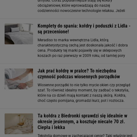
umysłu. Coraz popularniejsze stają się kołdry
obciążeniowe, które wprowadzają do naszej
codzienności nowoczesne technologie relaksu. Jeżeli
chcesz wypróbować ją w swojej sypialni, to koniecznie
zajrzyj do Jyska - znalazłam tam model
Komplety do spania: kołdry i poduszki z Lidla -
są przecenione!
Meradiso to marka wewnętrzna Lidla, którą
charakterystyczną cechą jest doskonała jakość i dobra
cena. Produkty tej marki pojawiły się w sklepowych
koszach po raz pierwszy w 2009 roku, od tamtej pory
cieszą się ogromną popularnością wśród klientów. Pod
lupę wzięliśmy poduszki i kołdry z aktualnej
Jak prać kołdrę w pralce? To niezbędna
czynność podczas wiosennych porządków
Wiosenne porządki to nie tylko mycie okien czy przegląd
szaf. To również idealny moment, by zadbać o tekstylia,
które na co dzień mają kontakt z naszą skórą. Kołdra,
choć często pomijana, gromadzi kurz, pot i roztocza.
Regularne pranie nie tylko poprawia jej wygląd, ale przede
wszystkim wpływa
Ta kołdra z Biedronki sprawdzi się idealnie w
okresie jesiennym, a kosztuje niecałe 70 zł.
Ciepła i lekka
Tekstylia domowe w zachęcającej cenie? Taki właśnie jest