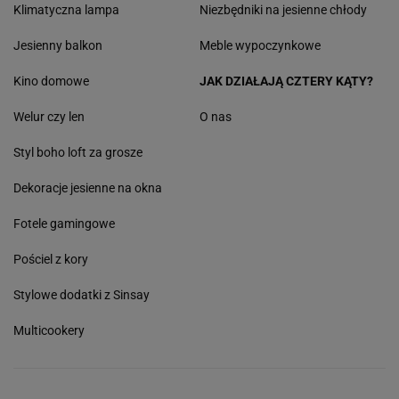
Klimatyczna lampa
Niezbędniki na jesienne chłody
Jesienny balkon
Meble wypoczynkowe
Kino domowe
JAK DZIAŁAJĄ CZTERY KĄTY?
Welur czy len
O nas
Styl boho loft za grosze
Dekoracje jesienne na okna
Fotele gamingowe
Pościel z kory
Stylowe dodatki z Sinsay
Multicookery