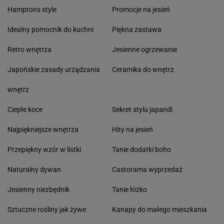
Hamptons style
Promocje na jesień
Idealny pomocnik do kuchni
Piękna zastawa
Retro wnętrza
Jesienne ogrzewanie
Japońskie zasady urządzania
Ceramika do wnętrz
wnętrz
Ciepłe koce
Sekret stylu japandi
Najpiękniejsze wnętrza
Hity na jesień
Przepiękny wzór w listki
Tanie dodatki boho
Naturalny dywan
Castorama wyprzedaż
Jesienny niezbędnik
Tanie łóżko
Sztuczne rośliny jak żywe
Kanapy do małego mieszkania