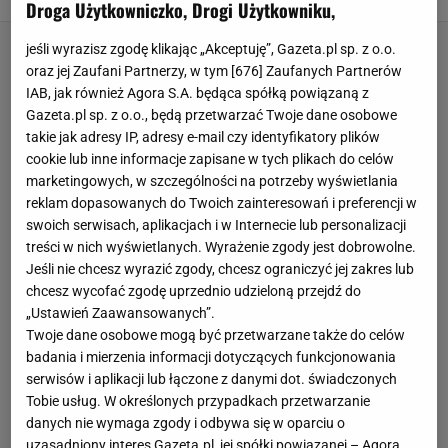
Droga Użytkowniczko, Drogi Użytkowniku,
jeśli wyrazisz zgodę klikając „Akceptuję”, Gazeta.pl sp. z o.o.
oraz jej Zaufani Partnerzy, w tym [
676
] Zaufanych Partnerów
IAB, jak również Agora S.A. będąca spółką powiązaną z
Gazeta.pl sp. z o.o., będą przetwarzać Twoje dane osobowe
takie jak adresy IP, adresy e-mail czy identyfikatory plików
cookie lub inne informacje zapisane w tych plikach do celów
marketingowych, w szczególności na potrzeby wyświetlania
reklam dopasowanych do Twoich zainteresowań i preferencji w
swoich serwisach, aplikacjach i w Internecie lub personalizacji
treści w nich wyświetlanych. Wyrażenie zgody jest dobrowolne.
Jeśli nie chcesz wyrazić zgody, chcesz ograniczyć jej zakres lub
chcesz wycofać zgodę uprzednio udzieloną przejdź do
„Ustawień Zaawansowanych”.
Twoje dane osobowe mogą być przetwarzane także do celów
badania i mierzenia informacji dotyczących funkcjonowania
serwisów i aplikacji lub łączone z danymi dot. świadczonych
Tobie usług. W określonych przypadkach przetwarzanie
danych nie wymaga zgody i odbywa się w oparciu o
uzasadniony interes Gazeta.pl, jej spółki powiązanej – Agora