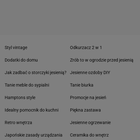
Styl vintage
Odkurzacz 2 w 1
Dodatki do domu
Zrób to w ogrodzie przed jesienią
Jak zadbać o storczyki jesienią?
Jesienne ozdoby DIY
Tanie meble do sypialni
Tanie biurka
Hamptons style
Promocje na jesień
Idealny pomocnik do kuchni
Piękna zastawa
Retro wnętrza
Jesienne ogrzewanie
Japońskie zasady urządzania
Ceramika do wnętrz