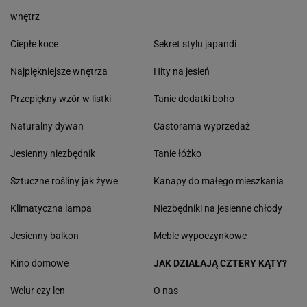
wnętrz
Ciepłe koce
Sekret stylu japandi
Najpiękniejsze wnętrza
Hity na jesień
Przepiękny wzór w listki
Tanie dodatki boho
Naturalny dywan
Castorama wyprzedaż
Jesienny niezbędnik
Tanie łóżko
Sztuczne rośliny jak żywe
Kanapy do małego mieszkania
Klimatyczna lampa
Niezbędniki na jesienne chłody
Jesienny balkon
Meble wypoczynkowe
Kino domowe
JAK DZIAŁAJĄ CZTERY KĄTY?
Welur czy len
O nas