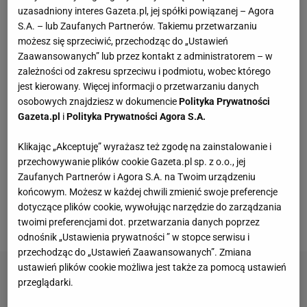
uzasadniony interes Gazeta.pl, jej spółki powiązanej – Agora
Kompaktowa bieżnia do małego mieszkania.
S.A. – lub Zaufanych Partnerów. Takiemu przetwarzaniu
Ten sprzęt mieści się pod łóżko
możesz się sprzeciwić, przechodząc do „Ustawień
Zaawansowanych” lub przez kontakt z administratorem – w
zależności od zakresu sprzeciwu i podmiotu, wobec którego
Kultowy serial powraca. "Line of Duty - wydział
jest kierowany. Więcej informacji o przetwarzaniu danych
wewnętrzny" już od czwartku, 6 sierpnia w BBC
osobowych znajdziesz w dokumencie
Polityka Prywatności
First
MATERIAŁ PROMOCYJNY
Gazeta.pl
i
Polityka Prywatności Agora S.A.
Vintage gramofony wracają do łask. Polacy na
Klikając „Akceptuję” wyrażasz też zgodę na zainstalowanie i
nowo pokochali vinyle
przechowywanie plików cookie Gazeta.pl sp. z o.o., jej
Zaufanych Partnerów i Agora S.A. na Twoim urządzeniu
końcowym. Możesz w każdej chwili zmienić swoje preferencje
Kochały je nasze babcie. Garnki żeliwne są
dotyczące plików cookie, wywołując narzędzie do zarządzania
niezastąpione w letniej i jesiennej kuchni
twoimi preferencjami dot. przetwarzania danych poprzez
odnośnik „Ustawienia prywatności ” w stopce serwisu i
przechodząc do „Ustawień Zaawansowanych”. Zmiana
ustawień plików cookie możliwa jest także za pomocą ustawień
przeglądarki.