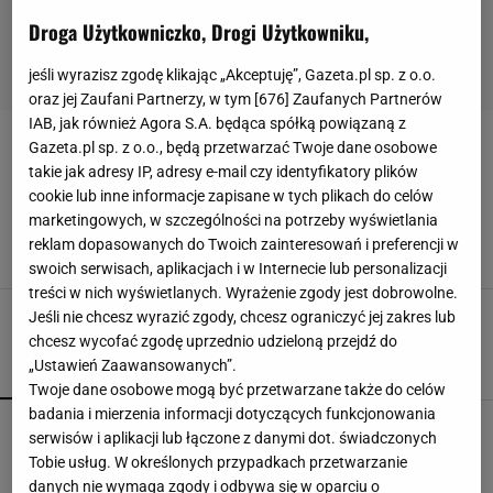
Droga Użytkowniczko, Drogi Użytkowniku,
jeśli wyrazisz zgodę klikając „Akceptuję”, Gazeta.pl sp. z o.o.
oraz jej Zaufani Partnerzy, w tym [
676
] Zaufanych Partnerów
IAB, jak również Agora S.A. będąca spółką powiązaną z
Gazeta.pl sp. z o.o., będą przetwarzać Twoje dane osobowe
KREDENS
takie jak adresy IP, adresy e-mail czy identyfikatory plików
cookie lub inne informacje zapisane w tych plikach do celów
Elegancki kredens do salonu i nie tylko - nasze
marketingowych, w szczególności na potrzeby wyświetlania
propozycje
reklam dopasowanych do Twoich zainteresowań i preferencji w
INSPIRACJE
KREDENS
MEBLE
MEBLE DO SALONU
swoich serwisach, aplikacjach i w Internecie lub personalizacji
treści w nich wyświetlanych. Wyrażenie zgody jest dobrowolne.
Jeśli nie chcesz wyrazić zgody, chcesz ograniczyć jej zakres lub
chcesz wycofać zgodę uprzednio udzieloną przejdź do
„Ustawień Zaawansowanych”.
POPULARNE
NAJNOWSZE
Twoje dane osobowe mogą być przetwarzane także do celów
badania i mierzenia informacji dotyczących funkcjonowania
Fotopułapka przyłapie każdego, kto odwiedza
serwisów i aplikacji lub łączone z danymi dot. świadczonych
ogród w nocy. I sarnę, i złodzieja
Tobie usług. W określonych przypadkach przetwarzanie
danych nie wymaga zgody i odbywa się w oparciu o