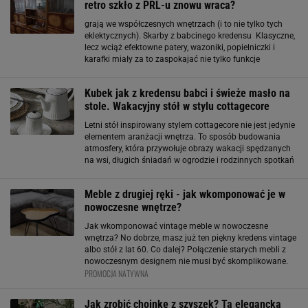
retro szkło z PRL-u znowu wraca?
grają we współczesnych wnętrzach (i to nie tylko tych
eklektycznych). Skarby z babcinego kredensu Klasyczne,
lecz wciąż efektowne patery, wazoniki, popielniczki i
karafki miały za to zaspokajać nie tylko funkcje
dekoracyjne, lecz także funkcjonalne. Można było je
znaleźć właściwie w każdym domu
Kubek jak z kredensu babci i świeże masło na
stole. Wakacyjny stół w stylu cottagecore
Letni stół inspirowany stylem cottagecore nie jest jedynie
elementem aranżacji wnętrza. To sposób budowania
atmosfery, która przywołuje obrazy wakacji spędzanych
na wsi, długich śniadań w ogrodzie i rodzinnych spotkań
przy domowych wypiekach. W centrum tej estetyki
znajdują się naturalne materiały,
Meble z drugiej ręki - jak wkomponować je w
nowoczesne wnętrze?
Jak wkomponować vintage meble w nowoczesne
wnętrza? No dobrze, masz już ten piękny kredens vintage
albo stół z lat 60. Co dalej? Połączenie starych mebli z
nowoczesnym designem nie musi być skomplikowane.
PROMOCJA NATYWNA
Oto kilka sprawdzonych trików na wykorzystanie mebel
vintage w nowoczesnym stylu. 1
Jak zrobić choinkę z szyszek? Ta elegancka