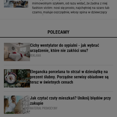
mimowolnym szykiem, od razu widać, że żadna z niej
fashion victim: nosi się prosto, najchętniej na szaro lub
czarno, maluje oszczędnie, włosy spina w dziewczęcy
kucyk. Świetne buty - owszem, te zawsze są mile
widziane. Ale już dobierana do pogody,
POLECAMY
Cichy wentylator do sypialni - jak wybrać
urządzenie, które nie zakłóci snu?
REKLAMA
Elegancka porcelana to strzał w dziesiątkę na
prezent ślubny. Porządne serwisy obiadowe są
teraz w świetnych cenach
Jak czytać rzuty mieszkań? Uniknij błędów przy
zakupie
MATERIAŁ PROMOCYJNY