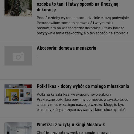
ozdoba to tani i łatwy sposób na finezyjną
dekorację
Ponoć ozdoby wykonane samodzielnie cieszą podwójnie.
Postanowiłam sama to sprawdzić i w tym roku
postawiłam na własnoręczne dekoracje. Efekty bardzo
pozytywnie mnie zaskoczyły, a o ten sposób na zrobienie
domowej choinki z szyszek pytają wszyscy. Choinka z
szyszek - jak zrobić krok po kroku? 1.
Akcesoria: domowa menażeria
.
Półki Ikea - dobry wybór do małego mieszkania
Półki na książki Ikea: wyeksponuj swoje zbiory
Praktyczne półki Ikea powinny pomieścić wszystko to, co
chcemy mieć w zasięgu naszego wzroku. Mogę to być
elementy, których często używamy i które chcemy mieć
zawsze pod ręką lub atrakcyjne dla oka przedmioty, które
chcemy zaprezentować w pokoju
Wnętrza: z wizytą u Kingi Mostowik
Choć jej szczupła sylwetka emanuje surowym