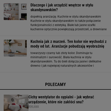
wizytówki słynnych miast takich
Dlaczego i jak urządzić wnętrze w stylu
skandynawskim?
dopełnią aranżację. Kuchnie w stylu skandynawskim
Kuchnie w stylu skandynawskim to także połączenie
funkcjonalności z estetyką. Białe lub jasne szafki
kuchenne optycznie powiększają przestrzeń, a drewniane
blaty i dodatki ocieplają wnętrze. Otwarte półki pozwalają
na ekspozycję ulubionych naczyń
Kuchnia jak z marzeń. Ten kolor nie wychodzi z
mody od lat. Aranżacje pobudzają wyobraźnię
towarzyszy czarny lub złoty kolor. Dominuje tu
minimalizm i surowość. Biała kuchnia w stylu
skandynawskim. Tu do bieli dołącza jasne i delikatne
drewno i jak najwięcej naturalnych akcesoriów i
dekoracji. Biała kuchnia w stylu prowansalskim. Od tego
pomieszczenia bije przytulność. W oczy rzuca się drewno
w
POLECAMY
Cichy wentylator do sypialni - jak wybrać
urządzenie, które nie zakłóci snu?
REKLAMA