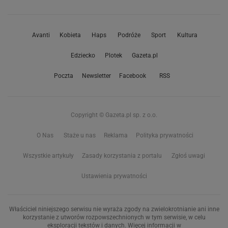
Avanti
Kobieta
Haps
Podróże
Sport
Kultura
Edziecko
Plotek
Gazeta.pl
Poczta
Newsletter
Facebook
RSS
Copyright © Gazeta.pl sp. z o.o.
O Nas
Staże u nas
Reklama
Polityka prywatności
Wszystkie artykuły
Zasady korzystania z portalu
Zgłoś uwagi
Ustawienia prywatności
Właściciel niniejszego serwisu nie wyraża zgody na zwielokrotnianie ani inne
korzystanie z utworów rozpowszechnionych w tym serwisie, w celu
eksploracji tekstów i danych. Więcej informacji w