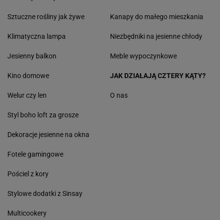
Sztuczne rośliny jak żywe
Kanapy do małego mieszkania
Klimatyczna lampa
Niezbędniki na jesienne chłody
Jesienny balkon
Meble wypoczynkowe
Kino domowe
JAK DZIAŁAJĄ CZTERY KĄTY?
Welur czy len
O nas
Styl boho loft za grosze
Dekoracje jesienne na okna
Fotele gamingowe
Pościel z kory
Stylowe dodatki z Sinsay
Multicookery