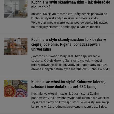
Kuchnia w stylu skandynawskim - jak dobrać do
niej meble?
drewna. Kolejnym materiałem, który będzie pasował do
kuchni w stylu skandynawskim jest metal i szkło.
Wybierając meble, warto wziąć pod uwagę każdy nawet
najmniejszy element, pamiętając o tym, że meble i
dodatki powinny do siebie pasować, aby kuchnia
wyglądała spójnie. Rodzaje mebli Kuchnia w stylu
Kuchnia w stylu skandynawskim to klasyka w
ciepłej odsłonie. Piękna, ponadczasowa i
uniwersalna
, komfort i bliskość natury. Biel i beż dają wrażenie
spokoju. Króluje drewno Styl skandynawski w dużej
mierze odwołuje się do przyrody, dlatego mamy tu dużo
drewna i innych naturalnych materiałów. Kuchnia w stylu
skandynawskim na ogół jest biała, ponieważ jest to kolor
charakterystyczny dla tej części
Kuchnia we włoskim stylu? Kolorowe talerze,
sztućce i inne dodatki nawet 63% taniej
Kuchnia we włoskim stylu - krótka historia Zanim
podpowiemy jak powinna wyglądać kuchnia we włoskim
stylu, zaczniemy od krótkiej historii. Włoski styl ma swoje
korzenie w różnorodnym, kreatywnym rzemiośle. Szkło,
porcelana i inne luksusowe przedmioty stanowiły swoiste