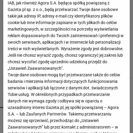
IAB, jak również Agora S.A. będąca spółką powiązaną z
Gazeta.pl sp. z o.o., będą przetwarzać Twoje dane osobowe
takie jak adresy IP, adresy e-mail czy identyfikatory plików
cookie lub inne informacje zapisane w tych plikach do celów
marketingowych, w szczególności na potrzeby wyświetlania
reklam dopasowanych do Twoich zainteresowań i preferencji w
KUCHNIA W STYLU SKANDYNAWSKIM
swoich serwisach, aplikacjach i w Internecie lub personalizacji
treści w nich wyświetlanych. Wyrażenie zgody jest dobrowolne.
Kuchnia w stylu skandynawskim - jak dobrać do
Jeśli nie chcesz wyrazić zgody, chcesz ograniczyć jej zakres lub
niej meble?
chcesz wycofać zgodę uprzednio udzieloną przejdź do
KUCHNIA W STYLU SKANDYNAWSKIM
„Ustawień Zaawansowanych”.
Twoje dane osobowe mogą być przetwarzane także do celów
badania i mierzenia informacji dotyczących funkcjonowania
serwisów i aplikacji lub łączone z danymi dot. świadczonych
Tobie usług. W określonych przypadkach przetwarzanie
POPULARNE
NAJNOWSZE
danych nie wymaga zgody i odbywa się w oparciu o
uzasadniony interes Gazeta.pl, jej spółki powiązanej – Agora
S.A. – lub Zaufanych Partnerów. Takiemu przetwarzaniu
Kompaktowa bieżnia do małego mieszkania.
możesz się sprzeciwić, przechodząc do „Ustawień
Ten sprzęt mieści się pod łóżko
Zaawansowanych” lub przez kontakt z administratorem – w