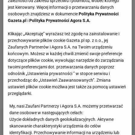
zależności od zakresu sprzeciwu i podmiotu, wobec którego
jest kierowany. Więcej informacji o przetwarzaniu danych
Kochały je nasze babcie. Garnki żeliwne są
niezastąpione w letniej i jesiennej kuchni
osobowych znajdziesz w dokumencie
Polityka Prywatności
Gazeta.pl
i
Polityka Prywatności Agora S.A.
Nie czekaj, aż będzie za późno. To może
Klikając „Akceptuję” wyrażasz też zgodę na zainstalowanie i
oznaczać, że szkoła przestała służyć dziecku
przechowywanie plików cookie Gazeta.pl sp. z o.o., jej
MATERIAŁ PROMOCYJNY
Zaufanych Partnerów i Agora S.A. na Twoim urządzeniu
końcowym. Możesz w każdej chwili zmienić swoje preferencje
Vintage gramofony wracają do łask. Polacy na
dotyczące plików cookie, wywołując narzędzie do zarządzania
nowo pokochali vinyle
twoimi preferencjami dot. przetwarzania danych poprzez
odnośnik „Ustawienia prywatności ” w stopce serwisu i
przechodząc do „Ustawień Zaawansowanych”. Zmiana
Ta luksusowa enklawa na Phuket była kiedyś
ustawień plików cookie możliwa jest także za pomocą ustawień
kopalnią cyny. Jak "blizna" na mapie wyspy stała
przeglądarki.
się rajem?
My, nasi Zaufani Partnerzy i Agora S.A. możemy przetwarzać
dane osobowe w następujących celach:
Użycie dokładnych danych geolokalizacyjnych. Aktywne
skanowanie charakterystyki urządzenia do celów
identyfikacji. Przechowywanie informacji na urządzeniu lub