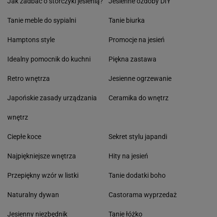
Jak zadbać o storczyki jesienią?
Jesienne ozdoby DIY
Tanie meble do sypialni
Tanie biurka
Hamptons style
Promocje na jesień
Idealny pomocnik do kuchni
Piękna zastawa
Retro wnętrza
Jesienne ogrzewanie
Japońskie zasady urządzania
Ceramika do wnętrz
wnętrz
Ciepłe koce
Sekret stylu japandi
Najpiękniejsze wnętrza
Hity na jesień
Przepiękny wzór w listki
Tanie dodatki boho
Naturalny dywan
Castorama wyprzedaż
Jesienny niezbędnik
Tanie łóżko