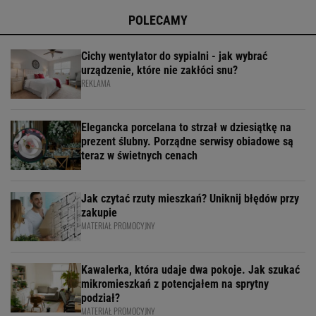
POLECAMY
Cichy wentylator do sypialni - jak wybrać
urządzenie, które nie zakłóci snu?
REKLAMA
Elegancka porcelana to strzał w dziesiątkę na
prezent ślubny. Porządne serwisy obiadowe są
teraz w świetnych cenach
Jak czytać rzuty mieszkań? Uniknij błędów przy
zakupie
MATERIAŁ PROMOCYJNY
Kawalerka, która udaje dwa pokoje. Jak szukać
mikromieszkań z potencjałem na sprytny
podział?
MATERIAŁ PROMOCYJNY