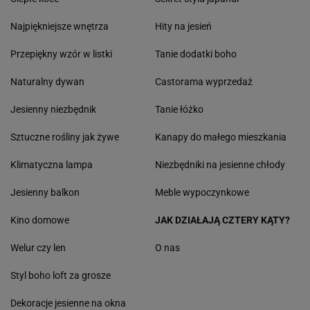
Najpiękniejsze wnętrza
Hity na jesień
Przepiękny wzór w listki
Tanie dodatki boho
Naturalny dywan
Castorama wyprzedaż
Jesienny niezbędnik
Tanie łóżko
Sztuczne rośliny jak żywe
Kanapy do małego mieszkania
Klimatyczna lampa
Niezbędniki na jesienne chłody
Jesienny balkon
Meble wypoczynkowe
Kino domowe
JAK DZIAŁAJĄ CZTERY KĄTY?
Welur czy len
O nas
Styl boho loft za grosze
Dekoracje jesienne na okna