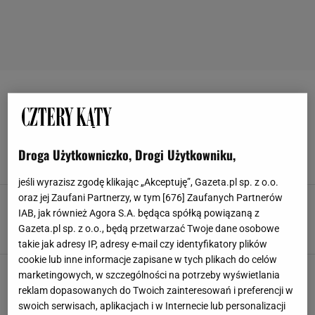
LAMPY PODŁOGOWE
Nowa kolekcja Ikea GREJSIMOJS. Ta lampa za
99 zł kradnie show
Droga Użytkowniczko, Drogi Użytkowniku,
LAMPA
LAMPKI
LAMPY PODŁOGOWE
LAMPY STOŁOWE
jeśli wyrazisz zgodę klikając „Akceptuję”, Gazeta.pl sp. z o.o.
oraz jej Zaufani Partnerzy, w tym [
676
] Zaufanych Partnerów
Kolekcja premium w Sinsay. Lampa z
kryształkami już jest bestsellerem
IAB, jak również Agora S.A. będąca spółką powiązaną z
Gazeta.pl sp. z o.o., będą przetwarzać Twoje dane osobowe
LAMPA
LAMPA PODŁOGOWA
LAMPY
LAMPY LED
takie jak adresy IP, adresy e-mail czy identyfikatory plików
cookie lub inne informacje zapisane w tych plikach do celów
Lampa, która odmieni twoje wnętrze. Niecałe
marketingowych, w szczególności na potrzeby wyświetlania
160 zł za bestseller w Sinsay
reklam dopasowanych do Twoich zainteresowań i preferencji w
LAMPA
LAMPY
LAMPY PODŁOGOWE
LAMPY STOJĄCE
swoich serwisach, aplikacjach i w Internecie lub personalizacji