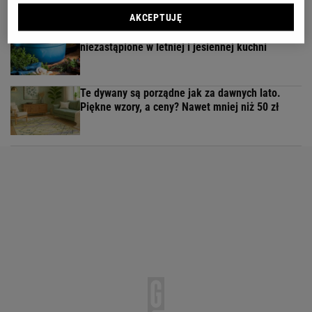
AKCEPTUJĘ
Kochały je nasze babcie. Garnki żeliwne są
niezastąpione w letniej i jesiennej kuchni
Te dywany są porządne jak za dawnych lato.
Piękne wzory, a ceny? Nawet mniej niż 50 zł