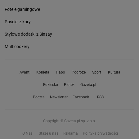
Fotele gamingowe
Pościel z kory
Stylowe dodatki z Sinsay
Multicookery
Avanti
Kobieta
Haps
Podróże
Sport
Kultura
Edziecko
Plotek
Gazeta.pl
Poczta
Newsletter
Facebook
RSS
Copyright © Gazeta.pl sp. z o.o.
O Nas
Staże u nas
Reklama
Polityka prywatności