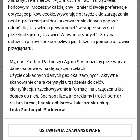
Zaufanych Partnerów i Agora S.A. na Twoim urządzeniu
końcowym. Możesz w każdej chwili zmienić swoje preferencje
Orginalne lampy z drewnianymi elementami
dotyczące plików cookie, wywołując narzędzie do zarządzania
LAMPY PODŁOGOWE
LAMPY STOŁOWE
LAMPY WISZĄCE
twoimi preferencjami dot. przetwarzania danych poprzez
odnośnik „Ustawienia prywatności ” w stopce serwisu i
przechodząc do „Ustawień Zaawansowanych”. Zmiana
ustawień plików cookie możliwa jest także za pomocą ustawień
przeglądarki.
POPULARNE
NAJNOWSZE
My, nasi Zaufani Partnerzy i Agora S.A. możemy przetwarzać
dane osobowe w następujących celach:
Fotopułapka przyłapie każdego, kto odwiedza
Użycie dokładnych danych geolokalizacyjnych. Aktywne
ogród w nocy. I sarnę, i złodzieja
skanowanie charakterystyki urządzenia do celów
identyfikacji. Przechowywanie informacji na urządzeniu lub
dostęp do nich. Spersonalizowane reklamy i treści, pomiar
Vintage gramofony wracają do łask. Polacy na
reklam i treści, badnie odbiorców i ulepszanie usług.
nowo pokochali vinyle
Lista Zaufanych Partnerów
Dlaczego rezygnujemy z gotowania?
USTAWIENIA ZAAWANSOWANE
MATERIAŁ PROMOCYJNY