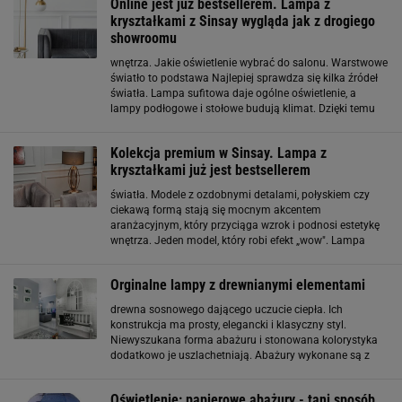
Online jest już bestsellerem. Lampa z
kryształkami z Sinsay wygląda jak z drogiego
showroomu
wnętrza. Jakie oświetlenie wybrać do salonu. Warstwowe
światło to podstawa Najlepiej sprawdza się kilka źródeł
światła. Lampa sufitowa daje ogólne oświetlenie, a
lampy podłogowe i stołowe budują klimat. Dzięki temu
salon jest funkcjonalny w ciągu dnia i przytulny
wieczorem. To rozwiązanie, które daje dużą
Kolekcja premium w Sinsay. Lampa z
kryształkami już jest bestsellerem
światła. Modele z ozdobnymi detalami, połyskiem czy
ciekawą formą stają się mocnym akcentem
aranżacyjnym, który przyciąga wzrok i podnosi estetykę
wnętrza. Jeden model, który robi efekt „wow". Lampa
podłogowa z kryształami z Sinsay Dobrym przykładem
efektownego oświetlenia jest lampa podłogowa
Orginalne lampy z drewnianymi elementami
drewna sosnowego dającego uczucie ciepła. Ich
konstrukcja ma prosty, elegancki i klasyczny styl.
Niewyszukana forma abażuru i stonowana kolorystyka
dodatkowo je uszlachetniają. Abażury wykonane są z
materiału, który łatwo przepuszcza światło oraz daje
delikatne promienie. Lampy podłogowe są wyposażone
Oświetlenie: papierowe abażury - tani sposób
w