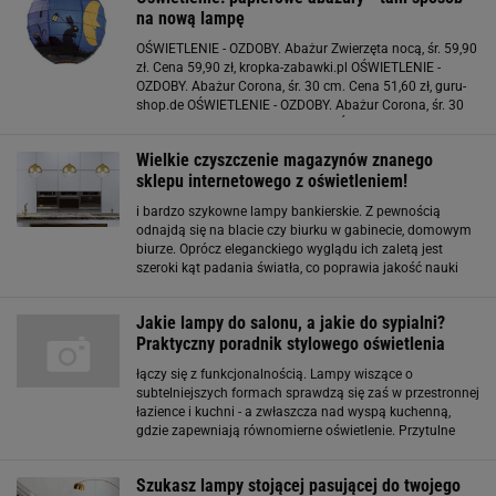
na nową lampę
OŚWIETLENIE - OZDOBY. Abażur Zwierzęta nocą, śr. 59,90
zł. Cena 59,90 zł, kropka-zabawki.pl OŚWIETLENIE -
OZDOBY. Abażur Corona, śr. 30 cm. Cena 51,60 zł, guru-
shop.de OŚWIETLENIE - OZDOBY. Abażur Corona, śr. 30
cm. Cena 51,60 zł, guru-shop.de OŚWIETLENIE - OZDOBY.
Lampa podłogowa Storm, wys. 160
Wielkie czyszczenie magazynów znanego
sklepu internetowego z oświetleniem!
i bardzo szykowne lampy bankierskie. Z pewnością
odnajdą się na blacie czy biurku w gabinecie, domowym
biurze. Oprócz eleganckiego wyglądu ich zaletą jest
szeroki kąt padania światła, co poprawia jakość nauki
czy pracy. Model w soczystej zieleni nas oczarował!
Wyprzedaż lamp podłogowych Zachwycające lampy
Jakie lampy do salonu, a jakie do sypialni?
Praktyczny poradnik stylowego oświetlenia
łączy się z funkcjonalnością. Lampy wiszące o
subtelniejszych formach sprawdzą się zaś w przestronnej
łazience i kuchni - a zwłaszcza nad wyspą kuchenną,
gdzie zapewniają równomierne oświetlenie. Przytulne
światło stojącej lampy Lampy stojące, takie jak lampy
podłogowe oraz komodowe czy biurkowe
Szukasz lampy stojącej pasującej do twojego