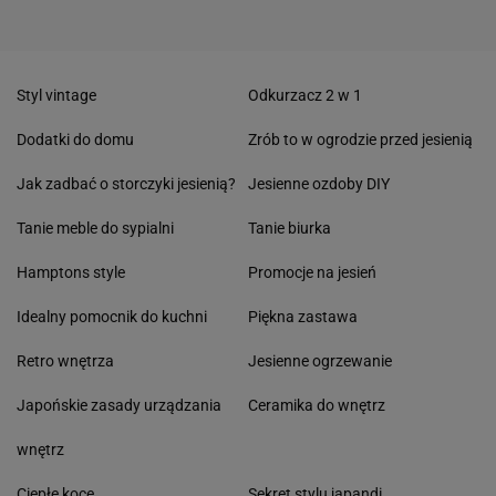
Styl vintage
Odkurzacz 2 w 1
Dodatki do domu
Zrób to w ogrodzie przed jesienią
Jak zadbać o storczyki jesienią?
Jesienne ozdoby DIY
Tanie meble do sypialni
Tanie biurka
Hamptons style
Promocje na jesień
Idealny pomocnik do kuchni
Piękna zastawa
Retro wnętrza
Jesienne ogrzewanie
Japońskie zasady urządzania
Ceramika do wnętrz
wnętrz
Ciepłe koce
Sekret stylu japandi