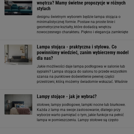
wnętrza? Mamy świetne propozycje w różnych
stylach
designu świetnym wyborem będzie lampa stojąca o
minimalistycznej formie. Postaw na proste linie i
geometryczne kształty, które dodadzą wnętrzu
nowoczesnego charakteru. Piękno i elegancja zamknięte
w minimalistycznej formie lampy podłogowej Azurro
podkreślone zostały ciepłą barwą mosiężnej oprawy
Lampa stojąca - praktyczna i stylowa. Co
powinniśmy wiedzieć, zanim wybierzemy model
dla nas?
Jakie możliwości daje lampa podłogowa w salonie lub
sypialni? Lampa stojąca do salonu to przede wszystkim
szansa na punktowe doświetlenie pewnej części
przestrzeni, którą możemy świadomie wskazać. Właśnie
wokół klimatycznie wprowadzonego do salonu źródła
światła warto stworzyć ciekawy kącik
Lampy stojące - jak je wybrać?
stołowe, lampy podłogowe, lampki nocne lub biurkowe.
Każda z lamp ma swoje zastosowanie, dlatego przy
wyborze warto pamiętać o tym, jakie funkcje na pełnić
lampa w pomieszczeniu. Lampy stołowe są często
mniejsze i mają za zadanie oświetlić głównie stół lub
jego punkt. Lampy podłogowe mają zazwyczaj